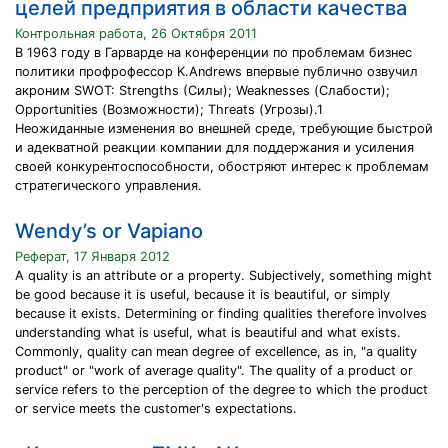
целей предприятия в области качества
Контрольная работа, 26 Октября 2011
В 1963 году в Гарварде на конференции по проблемам бизнес
политики профрофессор K.Andrews впервые публично озвучил
акроним SWOT: Strengths (Cилы); Weaknesses (Слабости);
Opportunities (Возможности); Threats (Угрозы).1
Неожиданные изменения во внешней среде, требующие быстрой
и адекватной реакции компании для поддержания и усиления
своей конкурентоспособности, обостряют интерес к проблемам
стратегического управления.
Wendy’s or Vapiano
Реферат, 17 Января 2012
A quality is an attribute or a property. Subjectively, something might
be good because it is useful, because it is beautiful, or simply
because it exists. Determining or finding qualities therefore involves
understanding what is useful, what is beautiful and what exists.
Commonly, quality can mean degree of excellence, as in, "a quality
product" or "work of average quality". The quality of a product or
service refers to the perception of the degree to which the product
or service meets the customer's expectations.