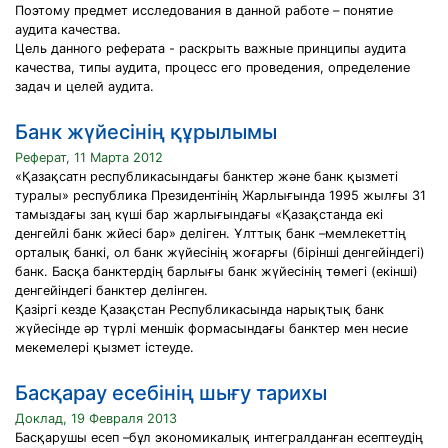
Поэтому предмет исследования в данной работе – понятие
аудита качества.
Цель данного реферата - раскрыть важные принципы аудита
качества, типы аудита, процесс его проведения, определение
задач и целей аудита.
Банк жүйесінің құрылымы
Реферат, 11 Марта 2012
«Қазақсатн республикасындағы банктер және банк қызметі
туралы» республика Президентінің Жарлығында 1995 жылғы 31
тамыздағы заң күші бар жарлығындағы «Қазақстанда екі
денгейлі банк жйесі бар» деліген. Ұлттық банк –мемлекеттің
орталық банкі, ол банк жүйесінің жоғарғы (бірінші денгейіндегі)
банк. Басқа банктердің барлығы банк жүйесінің төмегі (екінші)
денгейіндегі банктер делінген.
Қазіргі кезде Қазақстан Республикасында нарықтық банк
жүйесінде әр түрлі меншік формасындағы банктер мен несие
мекемелері қызмет істеуде.
Басқарау есебінің шығу тарихы
Доклад, 19 Февраля 2013
Басқарушы есеп –бұл экономикалық интегралданған есептеудің