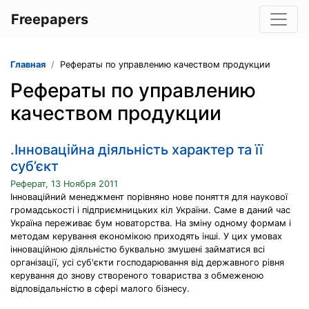
Freepapers
Главная
Рефераты по управлению качеством продукции
Рефераты по управлению
качеством продукции
.Інноваційна діяльність характер та її
суб’єкт
Реферат, 13 Ноября 2011
Інноваційний менеджмент порівняно нове поняття для наукової
громадськості і підприємницьких кіл України. Саме в даний час
Україна переживає бум новаторства. На зміну одному формам і
методам керування економікою приходять інші. У цих умовах
інноваційною діяльністю буквально змушені займатися всі
організації, усі суб'єкти господарювання від державного рівня
керування до знову створеного товариства з обмеженою
відповідальністю в сфері малого бізнесу.