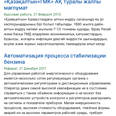
«Қазақалтын»ТМК» АҚ туралы жалпы
мағлұмат
Курсовая работа, 21 Февраля 2013
«Қазақалтын» Қазақстандағы алтын өндіру саласында ең ірі
кәсіпорындарының бірі болып табылады. 1990 жылға дейін
алтын өндіру көлемі жылына 7-7,5 тоннаны құрады. Бірақ Ресей
және басқа ТМД елдерімен экономикалық қатынастардың
бұзылуы, жоғарғы инфляция деңгейі өндірістік шығындардың
өсуіне және жұмыс көрсеткіштерінің төмендеуіне алып келді.
Автоматизация процесса стабилизации
бензина
Реферат, 21 Декабря 2011
Для управления работой энергетического оборудования
имеется несколько сотен регулирующих органов с
автоматическими регуляторами и дистанционным управлением.
Оператор даже самой высокой квалификации не в состоянии
справиться с таким объёмом информации и не может без
автоматических устройств контроля и регуляторов реагировать
на сигналы и показатели приборов. Малая инерционность
процессов, высокая стоимость оборудования, тяжёлые формы
аварий из-за высоких параметров рабочей среды, требуют