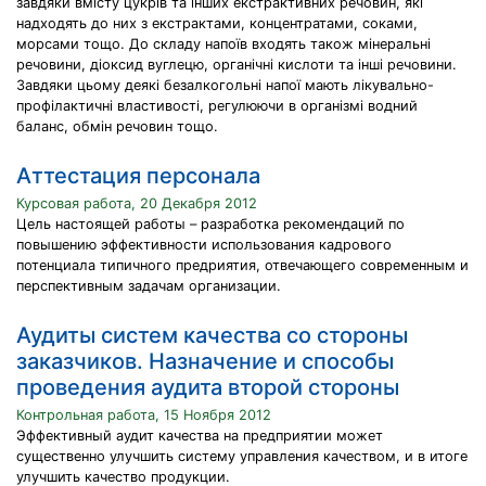
завдяки вмісту цукрів та інших екстрактивних речовин, які
надходять до них з екстрактами, концентратами, соками,
морсами тощо. До складу напоїв входять також мінеральні
речовини, діоксид вуглецю, органічні кислоти та інші речовини.
Завдяки цьому деякі безалкогольні напої мають лікувально-
профілактичні властивості, регулюючи в організмі водний
баланс, обмін речовин тощо.
Аттестация персонала
Курсовая работа, 20 Декабря 2012
Цель настоящей работы – разработка рекомендаций по
повышению эффективности использования кадрового
потенциала типичного предриятия, отвечающего современным и
перспективным задачам организации.
Аудиты систем качества со стороны
заказчиков. Назначение и способы
проведения аудита второй стороны
Контрольная работа, 15 Ноября 2012
Эффективный аудит качества на предприятии может
существенно улучшить систему управления качеством, и в итоге
улучшить качество продукции.