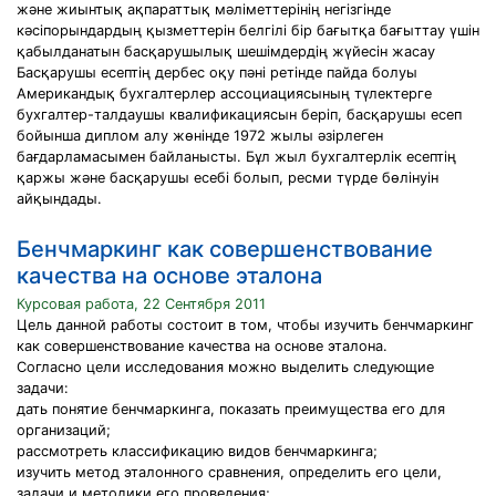
және жиынтық ақпараттық мәліметтерінің негізгінде
кәсіпорындардың қызметтерін белгілі бір бағытқа бағыттау үшін
қабылданатын басқарушылық шешімдердің жүйесін жасау
Басқарушы есептің дербес оқу пәні ретінде пайда болуы
Американдық бухгалтерлер ассоциациясының түлектерге
бухгалтер-талдаушы квалификациясын беріп, басқарушы есеп
бойынша диплом алу жөнінде 1972 жылы әзірлеген
бағдарламасымен байланысты. Бұл жыл бухгалтерлік есептің
қаржы және басқарушы есебі болып, ресми түрде бөлінуін
айқындады.
Бенчмаркинг как совершенствование
качества на основе эталона
Курсовая работа, 22 Сентября 2011
Цель данной работы состоит в том, чтобы изучить бенчмаркинг
как совершенствование качества на основе эталона.
Согласно цели исследования можно выделить следующие
задачи:
дать понятие бенчмаркинга, показать преимущества его для
организаций;
рассмотреть классификацию видов бенчмаркинга;
изучить метод эталонного сравнения, определить его цели,
задачи и методики его проведения;