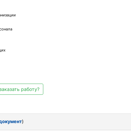
анизации
сонала
щих
заказать работу?
 документ
)