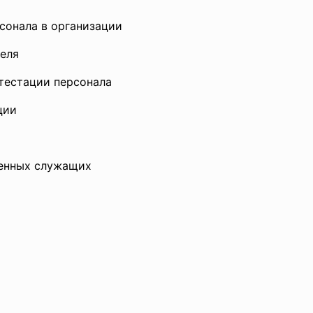
сонала в организации
теля
ттестации персонала
ции
венных служащих