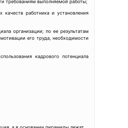
сти требованиям выполняемой работы;
х качеств работника и установления
ала организации; по ее результатам
мотивации его труда, необходимости
пользования кадрового потенциала
ция, а в основании пирамиды лежат