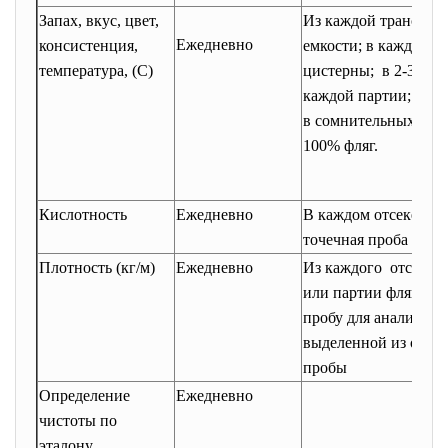
Запах, вкус, цвет,
Из каждой транспор
Ежедневно
консистенция,
емкости; в каждом о
температура, (С)
цистерны; в 2-3-ех 
каждой партии;
в сомнительных случ
100% фляг.
Кислотность
Ежедневно
В каждом отсеке цис
точечная проба
Плотность (кг/м)
Ежедневно
Из каждого отсека 
или партии фляг в
пробу для анализа,
выделенной из объе
пробы
Определение
Ежедневно
чистоты по
эталону