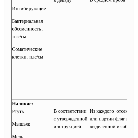
в декаду
Ингибирующие
Бактериальная
обсеменность ,
тыс/см
Соматические
клетки, тыс/см
Наличие:
В соответствии
Из каждого отсека ци
Ртуть
с утвержденной
или партии фляг в про
Мышьяк
инструкцией
выделенной из объед
Медь