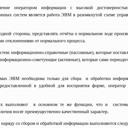
ние оператором информации с высокой достоверностью
онных систем является работа ЭВМ в разомкнутой схеме упр
ной стороны, представлять отчёты о нормальном ходе произво
и отклонениями от нормального процесса.
стем: информационно-справочные (пассивные), которые постав
и информационно-советующие (активные), которые сами периоди
мах ЭВМ необходима только для сбора и обработки информ
едоставленной в удобной для восприятия форме, оператор 
ных выполняют в основном те же функции, что и систем
тличия носят преимущественно качественный характер.
наряду со сбором и обработкой информации выполняются сле