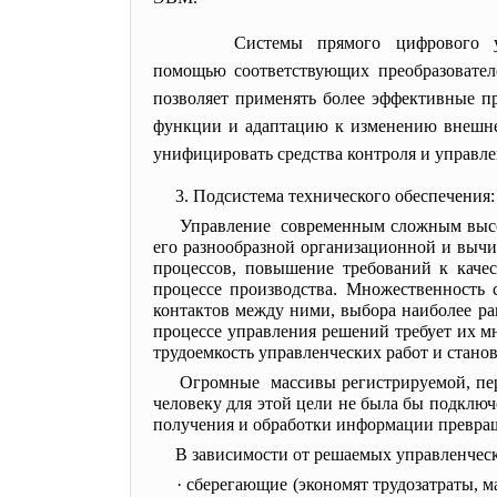
Системы прямого цифрового 
помощью соответствующих
преобразовате
позволяет применять более эффективные п
функции и адаптацию к изменению внешней
унифицировать средства контроля и управле
3. Подсистема технического
обеспечения:
Управление современным сложным
выс
его разнообразной организационной и вычи
процессов, повышение требований к каче
процессе производства. Множественность 
контактов между ними, выбора наиболее р
процессе управления решений требует их м
трудоемкость управленческих работ и стано
Огромные массивы регистрируемой, пер
человеку для этой цели не была бы подклю
получения и обработки информации превраща
В зависимости от решаемых управленчес
· сберегающие (экономят трудозатраты, 