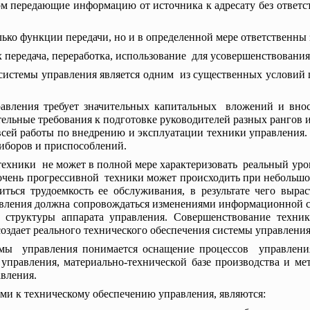
м передающие информацию от источника к адресату без ответс
ько функции передачи, но и в определенной мере ответственны
х передача, переработка, использование для усовершенствования
системы управления является одним из существенных условий
равления требует значительных капитальных вложений и вно
тельные требования к подготовке руководителей разных рангов и
 всей работы по внедрению и эксплуатации техники управления.
иборов и приспособлений.
техники не может в полной мере характеризовать реальный ур
очень прогрессивной техники может происходить при небольшой 
ться трудоемкость ее обслуживания, в результате чего выр
правления должна сопровождаться изменениями информационной с
 структуры аппарата управления. Совершенствование техни
создает реального технического обеспечения системы управления
емы управления понимается оснащение процессов управлени
равления, материально-технической базе производства и ме
вления.
и к техническому обеспечению управления, являются: