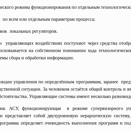
ческого режима функционирования по отдельным технологическ
 по всем или отдельным параметрам процесса;
овок локальных регуляторов.
и управляющих воздействиях поступают через средства отоб
основывается на собственном понимании хода технологическо
темы сбора и обработки информации.
ункции управления по определённым программам, заранее пре
твенной ситуации. За человеком остаётся общий контроль и вм
стоятельства. Управляющие системы имеют несколько разновид
ния. АСУ, функционирующая в режиме супервизорного упра
 представляет собой двухуровневую иерархическую систем
ограмма определяет очевидность выполнения программ и подп