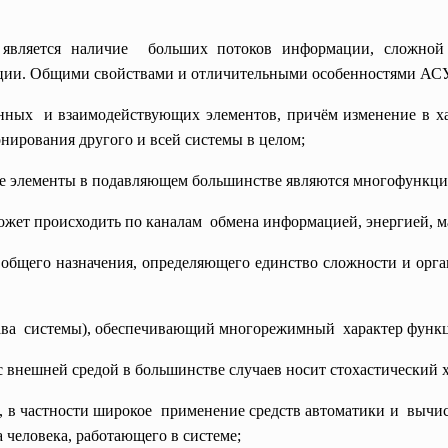
является наличие больших потоков информации, сложной
ии. Общими свойствами и отличительными особенностями АСУ
анных и взаимодействующих элементов, причём изменение в х
нирования другого и всей системы в целом;
ные элементы в подавляющем большинстве являются многофункц
ожет происходить по каналам обмена информацией, энергией, ма
 общего назначения, определяющего единство сложности и орган
става системы), обеспечивающий многорежимный характер функ
 с внешней средой в большинстве случаев носит стохастический х
, в частности широкое применение средств автоматики и вычи
 человека, работающего в системе;