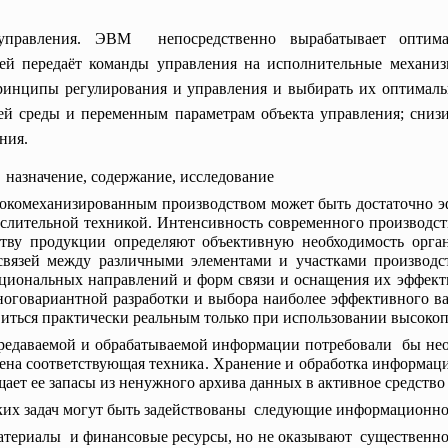
управления. ЭВМ непосредственно вырабатывает опти
лей передаёт команды управления на исполнительные механи
ринципы регулирования и управления и выбирать их оптимал
 среды и переменным параметрам объекта управления; снизи
ния.
 назначение, содержание, исследование
окомеханизированным производством может быть достаточно 
слительной техникой. Интенсивность современного производст
ству продукции определяют объективную необходимость орган
связей между различными элементами и участками производс
ациональных направлений и форм связи и оснащения их эффек
ноговариантной разработки и выбора наиболее эффективного в
виться практически реальным только при использовании высоко
едаваемой и обрабатываемой информации потребовали бы неоп
чена соответствующая техника. Хранение и обработка информаци
ет ее запасы из ненужного архива данных в активное средство 
ких задач могут быть задействованы следующие информационно
материалы и финансовые ресурсы, но не оказывают существенно