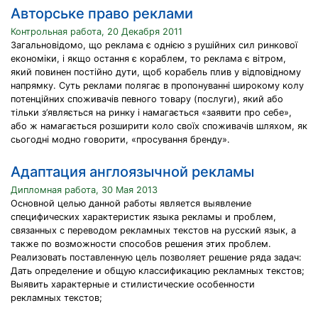
Авторське право реклами
Контрольная работа, 20 Декабря 2011
Загальновідомо, що реклама є однією з рушійних сил ринкової
економіки, і якщо остання є кораблем, то реклама є вітром,
який повинен постійно дути, щоб корабель плив у відповідному
напрямку. Суть реклами полягає в пропонуванні широкому колу
потенційних споживачів певного товару (послуги), який або
тільки з’являється на ринку і намагається «заявити про себе»,
або ж намагається розширити коло своїх споживачів шляхом, як
сьогодні модно говорити, «просування бренду».
Адаптация англоязычной рекламы
Дипломная работа, 30 Мая 2013
Основной целью данной работы является выявление
специфических характеристик языка рекламы и проблем,
связанных с переводом рекламных текстов на русский язык, а
также по возможности способов решения этих проблем.
Реализовать поставленную цель позволяет решение ряда задач:
Дать определение и общую классификацию рекламных текстов;
Выявить характерные и стилистические особенности
рекламных текстов;