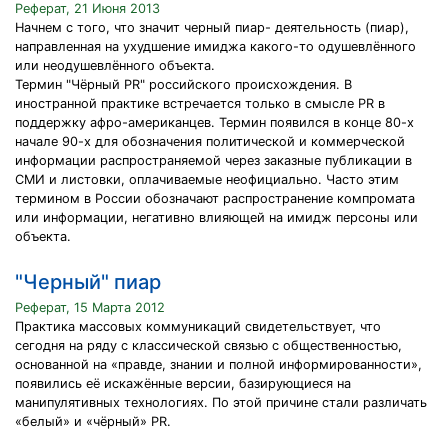
Реферат, 21 Июня 2013
Начнем с того, что значит черный пиар- деятельность (пиар),
направленная на ухудшение имиджа какого-то одушевлённого
или неодушевлённого объекта.
Термин "Чёрный PR" российского происхождения. В
иностранной практике встречается только в смысле PR в
поддержку афро-американцев. Термин появился в конце 80-х
начале 90-х для обозначения политической и коммерческой
информации распространяемой через заказные публикации в
СМИ и листовки, оплачиваемые неофициально. Часто этим
термином в России обозначают распространение компромата
или информации, негативно влияющей на имидж персоны или
объекта.
"Черный" пиар
Реферат, 15 Марта 2012
Практика массовых коммуникаций свидетельствует, что
сегодня на ряду с классической связью с общественностью,
основанной на «правде, знании и полной информированности»,
появились её искажённые версии, базирующиеся на
манипулятивных технологиях. По этой причине стали различать
«белый» и «чёрный» PR.