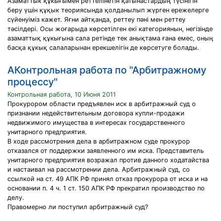
Азаматтык құкығымен реттелінетін қатынастардың түсінігін
беру үшін құқык теориясында қолданылып жүрген ережелерге
сүйенуіміз кажет. Яғни айтқанда, реттеу пәні мен реттеу
тәсілдері. Осы жоғарыда көрсетілген екі категориянын, негізінде
азаматтық құкығына сала ретінде тек анықтама ғана емес, оның
басқа құкық салаларынан ерекшелігін де көрсетуге болады.
АКонтрольная работа по "Арбитражному
процессу"
Контрольная работа, 10 Июня 2011
Прокурором области предъявлен иск в арбитражный суд о
признании недействительным договора купли-продажи
недвижимого имущества в интересах государственного
унитарного предприятия.
В ходе рассмотрения дела в арбитражном суде прокурор
отказался от поддержки заявленного им иска. Представитель
унитарного предприятия возражал против данного ходатайства
и настаивал на рассмотрении дела. Арбитражный суд, со
ссылкой на ст. 49 АПК РФ принял отказ прокурора от иска и на
основании п. 4 ч. 1 ст. 150 АПК РФ прекратил производство по
делу.
Правомерно ли поступил арбитражный суд?