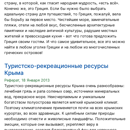
страну, в которой, как гласит народная мудрость, «есть всё».
Конечно же, это Греция. Если бы нужно было выбрать
идеальную страну для путешествий, то Греция, пожалуй, вела
бы борьбу за первое место. Чистейшее море, замечательные
пляжи, отели на любой вкус, бесчисленные архитектурные
памятники и наследие античной культуры, радушие местных
жителей и превосходная кухня - вот что готова предложить
Греция своим гостям. И что самое удивительное, все это можно
найти в любом уголке Греции и на любом из многочисленных
греческих островов!
Туристско-рекреационные ресурсы
Крыма
Реферат, 18 Января 2013
Туристско-рекреационные ресурсы Крыма очень разнообразны:
лечебная грязь и рапа соленых озер, источники минеральных
вод, прекрасное море. Неисчерпаемым и уникальным
богатством полуострова является мягкий крымский климат.
Поэтому климатолечение применяется почти на всех крымских
курортах, во всех здравницах. К целебным силам природы
необходимо отнести и живописные ландшафты. Положительные
эмоции, которые они вызывают, укрепляют веру в
выздоровление, создают благоприятный фон для успешного