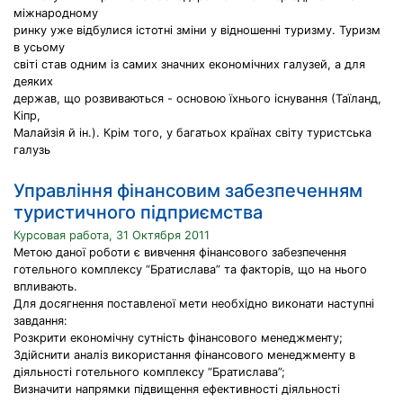
міжнародному
ринку уже відбулися істотні зміни у відношенні туризму. Туризм
в усьому
світі став одним із самих значних економічних галузей, а для
деяких
держав, що розвиваються - основою їхнього існування (Таїланд,
Кіпр,
Малайзія й ін.). Крім того, у багатьох країнах світу туристська
галузь
Управління фінансовим забезпеченням
туристичного підприємства
Курсовая работа, 31 Октября 2011
Метою даної роботи є вивчення фінансового забезпечення
готельного комплексу “Братислава” та факторів, що на нього
впливають.
Для досягнення поставленої мети необхідно виконати наступні
завдання:
Розкрити економічну сутність фінансового менеджменту;
Здійснити аналіз використання фінансового менеджменту в
діяльності готельного комплексу “Братислава”;
Визначити напрямки підвищення ефективності діяльності