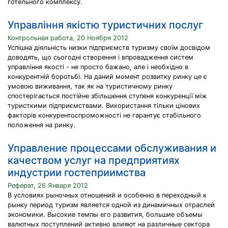
готельного комплексу.
Управління якістю туристичних послуг
Контрольная работа, 20 Ноября 2012
Успішна діяльність низки підприємств туризму своїм досвідом
доводять, що сьогодні створення і впровадження систем
управління якості - не просто бажано, але і необхідно в
конкурентній боротьбі. На даний момент розвитку ринку це є
умовою виживання, так як на туристичному ринку
спостерігається постійне збільшення ступеня конкуренції між
туристкими підприємствами. Використання тільки цінових
факторів конкурентоспроможності не гарантує стабільного
положення на ринку.
Управление процессами обслуживания и
качеством услуг на предприятиях
индустрии гостеприимства
Реферат, 26 Января 2012
В условиях рыночных отношений и особенно в переходный к
рынку период туризм является одной из динамичных отраслей
экономики. Высокие темпы его развития, большие объемы
валютных поступлений активно влияют на различные сектора