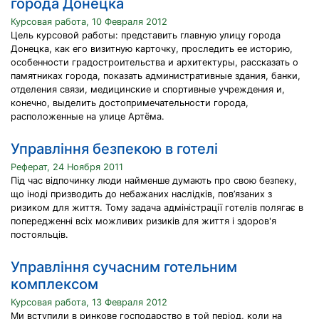
города Донецка
Курсовая работа, 10 Февраля 2012
Цель курсовой работы: представить главную улицу города
Донецка, как его визитную карточку, проследить ее историю,
особенности градостроительства и архитектуры, рассказать о
памятниках города, показать административные здания, банки,
отделения связи, медицинские и спортивные учреждения и,
конечно, выделить достопримечательности города,
расположенные на улице Артёма.
Управління безпекою в готелі
Реферат, 24 Ноября 2011
Під час відпочинку люди найменше думають про свою безпеку,
що іноді призводить до небажаних наслідків, пов’язаних з
ризиком для життя. Тому задача адміністрації готелів полягає в
попередженні всіх можливих ризиків для життя і здоров'я
постояльців.
Управління сучасним готельним
комплексом
Курсовая работа, 13 Февраля 2012
Ми вступили в ринкове господарство в той період, коли на