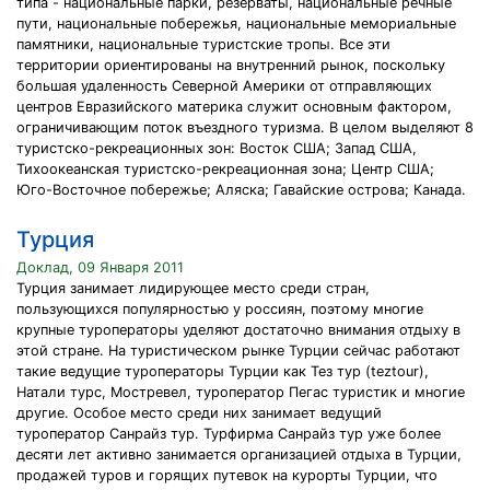
типа - национальные парки, резерваты, национальные речные
пути, национальные побережья, национальные мемориальные
памятники, национальные туристские тропы. Все эти
территории ориентированы на внутренний рынок, поскольку
большая удаленность Северной Америки от отправляющих
центров Евразийского материка служит основным фактором,
ограничивающим поток въездного туризма. В целом выделяют 8
туристско-рекреационных зон: Восток США; Запад США,
Тихоокеанская туристско-рекреационная зона; Центр США;
Юго-Восточное побережье; Аляска; Гавайские острова; Канада.
Турция
Доклад, 09 Января 2011
Турция занимает лидирующее место среди стран,
пользующихся популярностью у россиян, поэтому многие
крупные туроператоры уделяют достаточно внимания отдыху в
этой стране. На туристическом рынке Турции сейчас работают
такие ведущие туроператоры Турции как Тез тур (teztour),
Натали турс, Мостревел, туроператор Пегас туристик и многие
другие. Особое место среди них занимает ведущий
туроператор Санрайз тур. Турфирма Санрайз тур уже более
десяти лет активно занимается организацией отдыха в Турции,
продажей туров и горящих путевок на курорты Турции, что