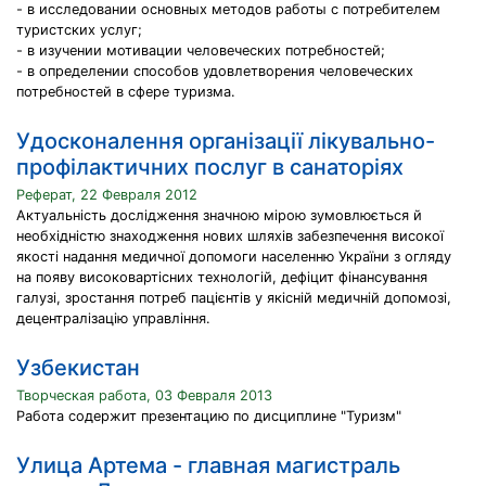
- в исследовании основных методов работы с потребителем
туристских услуг;
- в изучении мотивации человеческих потребностей;
- в определении способов удовлетворения человеческих
потребностей в сфере туризма.
Удосконалення організації лікувально-
профілактичних послуг в санаторіях
Реферат, 22 Февраля 2012
Актуальність дослідження значною мірою зумовлюється й
необхідністю знаходження нових шляхів забезпечення високої
якості надання медичної допомоги населенню України з огляду
на появу високовартісних технологій, дефіцит фінансування
галузі, зростання потреб пацієнтів у якісній медичній допомозі,
децентралізацію управління.
Узбекистан
Творческая работа, 03 Февраля 2013
Работа содержит презентацию по дисциплине "Туризм"
Улица Артема - главная магистраль