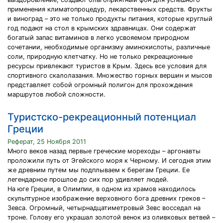
применения климатопроцедур, лекарственных средств. Фрукты
и виноград – это не только продукты питания, которые круглый
год подают на стол в крымских здравницах. Они содержат
богатый запас витаминов в легко усвояемом природном
сочетании, необходимые организму аминокислоты, различные
соли, природную клетчатку. Но не только рекреационные
ресурсы привлекают туристов в Крым. Здесь все условия для
спортивного скалолазания. Множество горных вершин и мысов
представляет собой огромный полигон для прохождения
маршрутов любой сложности.
Туристско-рекреационный потенциал
Греции
Реферат, 25 Ноября 2011
Много веков назад первые греческие мореходы – аргонавты
проложили путь от Эгейского моря к Черному. И сегодня этим
же древним путем мы подплываем к берегам Греции. Ее
легендарное прошлое до сих пор удивляет людей.
На юге Греции, в Олимпии, в одном из храмов находилось
скульптурное изображение верховного бога древних греков –
Зевса. Огромный, четырнадцатиметровый Зевс восседал на
троне. Голову его украшал золотой венок из оливковых ветвей –