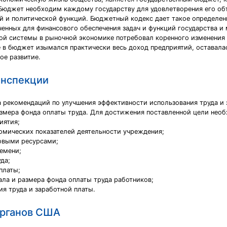
Бюджет необходим каждому государству для удовлетворения его об
 и политической функций. Бюджетный кодекс дает такое определен
ченных для финансового обеспечения задач и функций государства 
ой системы в рыночной экономике потребовал коренного изменения 
е в бюджет изымался практически весь доход предприятий, оставал
ое развитие.
инспекции
 рекомендаций по улучшения эффективности использования труда и 
азмера фонда оплаты труда. Для достижения поставленной цели нео
иятия;
омических показателей деятельности учреждения;
овыми ресурсами;
емени;
да;
платы;
ала и размера фонда оплаты труда работников;
я труда и заработной платы.
органов США