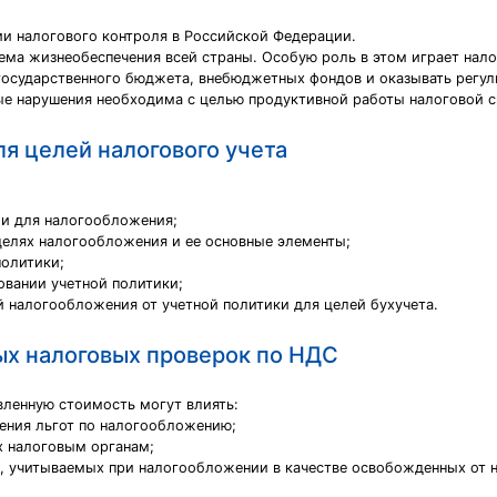
ии налогового контроля в Российской Федерации.
тема жизнеобеспечения всей страны. Особую роль в этом играет нал
государственного бюджета, внебюджетных фондов и оказывать регу
ые нарушения необходима с целью продуктивной работы налоговой 
ля целей налогового учета
ии для налогообложения;
целях налогообложения и ее основные элементы;
политики;
овании учетной политики;
й налогообложения от учетной политики для целей бухучета.
ых налоговых проверок по НДС
вленную стоимость могут влиять:
ения льгот по налогообложению;
х налоговым органам;
в, учитываемых при налогообложении в качестве освобожденных от 