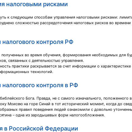
ия налоговыми рисками
ть к следующим способам управления налоговыми рисками: лимити
уднено сложностью рассредоточения налоговых рисков во времени 
 налогового контроля РФ
й, полученных во время обучения, формирования необходимых для б
ков, связанных с деятельностью управления.
ость практики раскрывается за счет информации о характеристике 
информационных технологий.
 налогового контроля в РФ
 библейского Бога. Правда, не с самого изначального, положенного 
року Моисею на горе Синай в тот исторический момент, когда до св
ообразных правил поведения людей ознакомили с довольно утончен
есятина – одна из зародышевых форм налогообложения.
ля в Российской Федерации