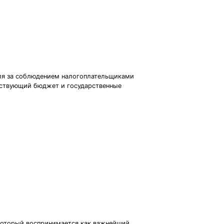
оля за соблюдением налогоплательщиками
етствующий бюджет и государственные
который воспринимается как важнейший