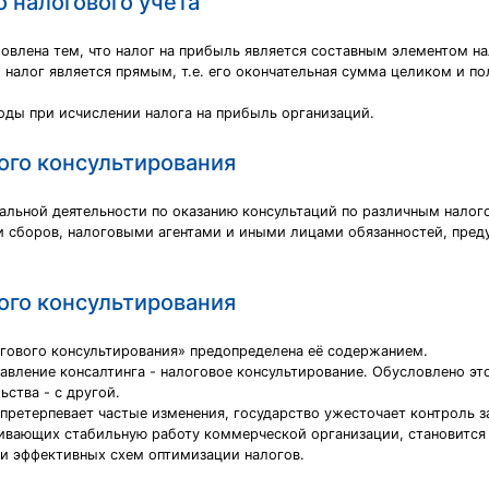
о налогового учёта
овлена тем, что налог на прибыль является составным элементом н
налог является прямым, т.е. его окончательная сумма целиком и по
ды при исчислении налога на прибыль организаций.
ого консультирования
нальной деятельности по оказанию консультаций по различным нал
 сборов, налоговыми агентами и иными лицами обязанностей, преду
ого консультирования
гового консультирования» предопределена её содержанием.
равление консалтинга - налоговое консультирование. Обусловлено эт
ьства - с другой.
претерпевает частые изменения, государство ужесточает контроль 
ивающих стабильную работу коммерческой организации, становится
и эффективных схем оптимизации налогов.