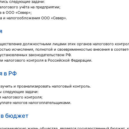
лись следующие задачи:
логового учёта на предприятии;
а в ООО «Север»;
та и налогообложения ООО «Север».
я
существление должностными лицами этих органов налогового контр
ьностью исчисления, полнотой и своевременностью внесения в соотв
установленных законодательством РФ.
ии налогового контроля в Российской Федерации.
я в РФ
изучить и проанализировать налоговый контроль.
ы следующие задачи:
и налогового контроля;
 уплате налогов налогоплательщиками.
 в бюджет
кономическую жизнь общества, является государственный бюджет, 