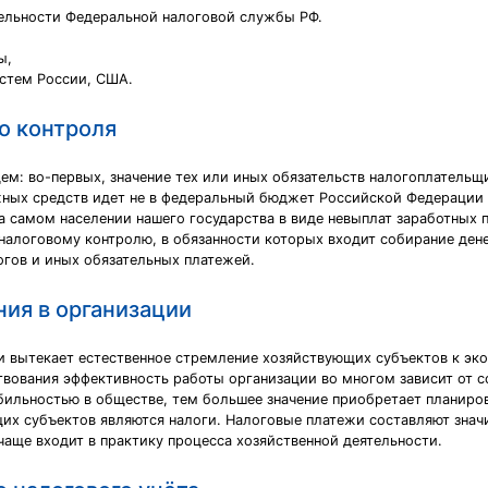
тельности Федеральной налоговой службы РФ.
ы,
истем России, США.
о контроля
м: во-первых, значение тех или иных обязательств налогоплательщи
ежных средств идет не в федеральный бюджет Российской Федерации
а самом населении нашего государства в виде невыплат заработных п
 налоговому контролю, в обязанности которых входит собирание де
огов и иных обязательных платежей.
ия в организации
 вытекает естественное стремление хозяйствующих субъектов к эко
твования эффективность работы организации во многом зависит от 
бильностью в обществе, тем большее значение приобретает планиро
их субъектов являются налоги. Налоговые платежи составляют знач
аще входит в практику процесса хозяйственной деятельности.