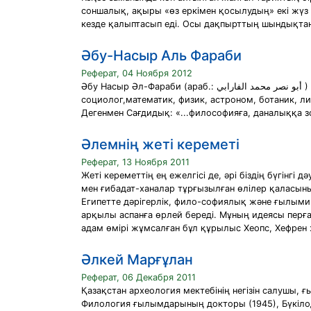
соншалық, ақыры «өз еркімен қосылудың» екі жүз 
кезде қалыптасып еді. Осы дақпырттың шындықтан ал
Әбу-Насыр Аль Фараби
Реферат, 04 Ноября 2012
Әбу Насыр Әл-Фараби (араб.: أبو نصر محمد الفارابي ‎) Әбу Насыр Мұхаммад ибн Тархан ибн Узлағ әл-Фараби (870 - 950 ж. ш.) - әлемге әйгілі ойшыл, философ,
социолог,математик, физик, астроном, ботаник, л
Дегенмен Сағдидық: «...философияға, даналыққа з
Әлемнің жеті кереметі
Реферат, 13 Ноября 2011
Жеті кереметтің ең ежелгісі де, әрі біздің бүгінг
мен ғибадат-ханалар тұрғызылған өлілер қаласын
Египетте дәрігерлік, фило-софиялық және ғылыми
арқылы аспанға өрлей береді. Мұның идеясы перға
адам өмірі жұмсалған бұл құрылыс Хеопс, Хефре
Әлкей Марғұлан
Реферат, 06 Декабря 2011
Қазақстан археология мектебінің негізін салушы, 
Филология ғылымдарының докторы (1945), Бүкілод