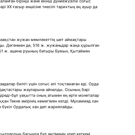
ланған бірінші және екінші дүниежүзілік соғыс
і ХХ ғасыр еншісіне тиесілі тарихтың ең ауыр да
 Қазақстан жужан мемлекеттің шет аймақтары
ды. Дегенмен де, 516 ж. жужаньдар жаңа құрылған
551 ж. ашина руының батыры Бумын, Қытаймен
далар билігі үшін соғыс әлі тоқтамаған еді. Орда
 одақтастары жауларына айналды. Осының бәрі
діреді-бұл уақытта оның атымен ең ерте монеталар
ан Текне әмірінің көмегімен келді. Мұхаммед хан
н бүкіл Ордалық хан деп жариялайды.
жылдардың басында бұл әңгіменің үдеп кеткені