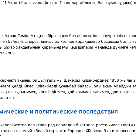
ң 11 Ақпеті болысында (қазіргі Павлодар облысы, Баянауыл ауданы) д
Ақсақ Темір. Атақпен бірге аңыз бен аярлық ілесіп жүретінін ескер
ікпен байланыстырса, екіншілер кезінде қарақшылар басшысы болған ж
лы Бұхар хандығының құрамындағы Кеш шаһары маңында дүниеге келге
болыпты.
 көрнекті ақыны, ойшыл ғалымы Шәкәрім Құдайбердиев 1858 жылы 24
иеге қелді. Әкесі Құдайберді Құнанбай баласы, ұлы ақын Абайдың а
қолының ашықтығымен, көпшілдігімен, қайырымдылығымен, дастарқаны
болатын.
омические и политические последствия
человечество испытало ряд периодов быстрого роста численности на
ек так называемый «Белый взрыв» в Европе в XIX веке. Это интересно