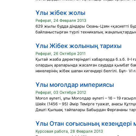
Ұлы жібек жолы
Реферат, 24 Февраля 2013
629 жылы будда діндары Сюань-Цзян «қасиетті Будд
байланыстырған түрлі техникалық жаңалықтардың,
Ұлы Жібек жолының тарихы
Реферат, 26 Октября 2011
Қытай жазба деректеріндегі хабарларда б.з.б. II-
олардың араларында жасалған саудада қымбат баға
нөкелерінің жібек шапан кигендері белгілі. Бұл- VI 
Ұлы моғолдар империясы
Реферат, 03 Октября 2012
Моғол әулеті, ұлы Моғолдар әулеті – 16 – 19 ғасы
Шейх (1456 – 95) Әмір Темірге туажат, анасы Құт
Дешті Қыпшақ тайпалары Бабырдан Ферғананы тар
Ұлы Отан соғысының кезеңдері 
Курсовая работа, 28 Февраля 2013