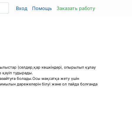
Вход
Помощь
Заказать работу
былыстар (селдер,қар көшкіндері, опырылып құлау
р қауіп тудырады.
 азайтуға болады.Осы мақсатқа жету үшін
-қимылын дәрежелерін білуі және ол пайда болғанда