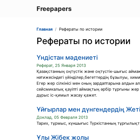
Freepapers
Главная
Рефераты по истории
Рефераты по истории
Үндістан мәдениеті
Реферат, 25 Января 2013
Қазақстанның оңтүстік және оңтүстік-шығыс аймақ
нәтижесіндегі үйінділер,бөгеттердің бұзылуы, хими
Егер жер сілкінісі мен оның зардаптарына алдын а
сейсмикалық қауіпті аймақтың әрбір тұрғыны жер с
дұрыс іс-қимыл жасау қажет.
Ұйғырлар мен дүнгендердің Жеті
Доклад, 05 Февраля 2013
Тарих, тұрмыс, күншығыс Түркістанның тұрғылық
Ұлы Жібек жолы