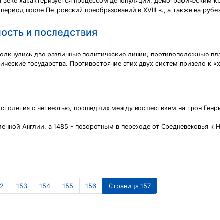
I веке характеризуется процессом депопуляции, демографическим к
ериод после Петровский преобразований в XVIII в., а также на рубеж
ность и последствия
олкнулись две различные политические линии, противоположные пл
ические государства. Противостояние этих двух систем привело к «
столетия с четвертью, прошедших между восшествием на трон Генриха
енной Англии, а 1485 - поворотным в переходе от Средневековья к 
52
153
154
155
156
Страница 157