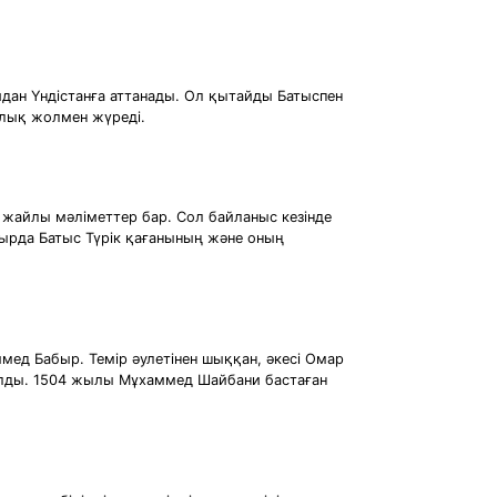
айдан Үндістанға аттанады. Ол қытайды Батыспен
алық жолмен жүреді.
ы жайлы мәліметтер бар. Сол байланыс кезінде
сырда Батыс Түрік қағанының және оның
ммед Бабыр. Темір әулетінен шыққан, әкесі Омар
 болды. 1504 жылы Мұхаммед Шайбани бастаған