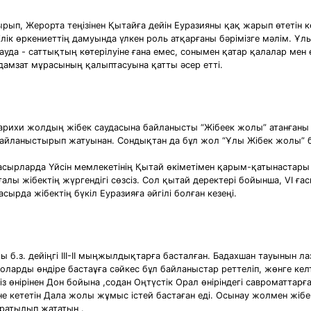
ып, Жерорта теңізінен Қытайға дейін Еуразияны қақ жарып өтетін 
к өркениеттің дамуында үлкен роль атқарғаны бәрімізге мәлім. Ұ
ауда - саттықтың көтерілуіне ғана емес, сонымен қатар қалалар мен ө
дамзат мұрасының қалыптасуына қатты әсер етті.
рихи жолдың жібек саудасына байланысты “Жібеек жолы” атанғаны тү
байланыстырып жатуынан. Сондықтан да бұл жол “Ұлы Жібек жолы” б
I ғасырларда Үйсін мемлекетінің Қытай өкіметімен қарым-қатынастар
лы жібектің жүргендігі сөзсіз. Сол қытай деректері бойынша, VI ға
ғасырда жібектің бүкіл Еуразияға әйгілі болған кезеңі.
 б.з. дейіңгі ІІІ-ІІ мыңжылдықтарға басталған. Бадахшан тауынын л
арды өндіре бастаұға сәйкес бұл байланыстар реттеліп, жөнге келті
із өнірінен Дон бойына ,содан Оңтүстік Орал өніріндегі савроматтарға
не кететін Дала жолы жұмыс істей бастаған еді. Осынау жолмен жібе
ратылып жататын .