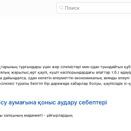
тарының тұрғындары үшін жер сілкіністері мен одан туындайтын құ
ялық жарылыс,өрт қаупі, күшті кәсіпорындардағы апаттар т.б.) едәуі
ла дайындалса, одан келетін әлеуметтік-экономикалық зиянды елеулі
ілкінісі туралы белгілі бір дәрежеде хабарлар болуы, қауіпсіздік іс
су аумағына қоныс аудару себептері
ты халқының мәдениеті - ұйғырлардың