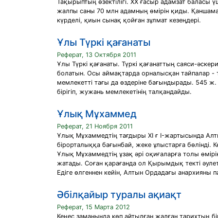
Тақырыптың өзектілігі. ХХ ғасыр адамзат баласы ү
жалпы саны 70 млн адамның өмірін қиды. Қаншама 
күрделі, қиын сынақ қойған зұлмат кезеңдері.
Ұлы Түркі қағанаты
Реферат, 13 Октября 2011
Ұлы Түркі қағанаты. Түркі қағанаттың саяси-әскер
болатын. Осы аймақтарда орналысқан тайпалар - 
мемлекетті тағы да өздеріне бағындырады. 545 ж
бірігіп, жужань мемлекетінің талқандайды.
Ұлық Мұхаммед
Реферат, 21 Ноября 2011
Ұлық Мұхаммедтің тағдыры XI ғ I-жартысында Алты
бірорталыққа бағынбай, жеке ұлыстарға бөлінді. 
Ұлық Мұхаммедтің ұзақ әрі оқиғаларға толы өмірі
жатады. Соған қарағанда ол Қырымдық текті әулет
Едіге өлгеннен кейін, Алтын Ордадағы анархияны 
Әбілқайыр туралы ақиақт
Реферат, 15 Марта 2012
Кеңес заманында көп айтылған жалған тарихтың бі