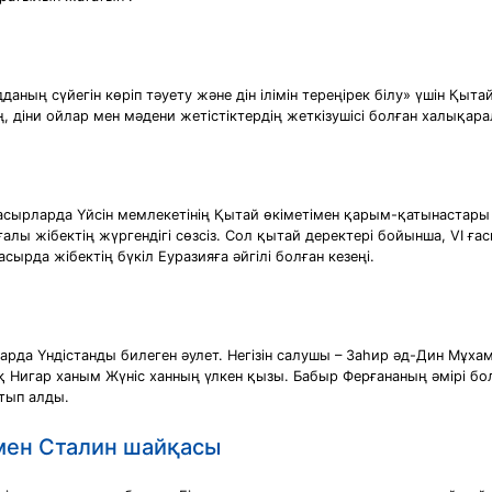
аның сүйегін көріп тәуету және дін ілімін тереңірек білу» үшін Қыт
 діни ойлар мен мәдени жетістіктердің жеткізушісі болған халықар
I ғасырларда Үйсін мемлекетінің Қытай өкіметімен қарым-қатынастар
лы жібектің жүргендігі сөзсіз. Сол қытай деректері бойынша, VI ға
ғасырда жібектің бүкіл Еуразияға әйгілі болған кезеңі.
рларда Үндістанды билеген әулет. Негізін салушы – Заһир әд-Дин Мұха
лұқ Нигар ханым Жүніс ханның үлкен қызы. Бабыр Ферғананың әмірі
тып алды.
мен Сталин шайқасы