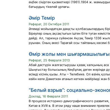
еңбек сіңірген қызметкері (1961).1904 ж. мамырды
батырдың тікелей ұрпағы.
Әмір Темір
Реферат, 20 Октября 2011
Әлемді мойындатқан даңқты қолбасшылардың бірі - 
Біреулер оның ақсақтығын іштен біте туған кеміст
дейді. Ал, тарихқа сүйенсек Ақсақ Темір 1336 жы
руынан. Оның әкесі Тарағай осы тайпаның көсемі 
Өмір жолы мен шығармашылығы
Реферат, 25 Февраля 2013
Абай дәстүрін жалғастырушы қазақ халқының аса
Шыңғыстау болысының Кеңбұлақ деген жерінде дүн
есімді кісінің қызы. Аты – Төлебике. Ол өзінің 
кейін келе Дәметкен атанып кеткен мейірімді жан 
“Белый взрыв”: социально-экон
Доклад, 16 Февраля 2011
В процессе историко-демографического развития, 
Китае в XVIII в. В этом ряду наше внимание привл