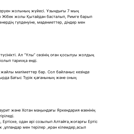
керуен жолының жүйесі. Ұзындығы 7 мың
лы Жібек жолы Қытайдан басталып, Римге барып
нердің гүлденуіне, мәдениеттер, діндер мен
сінікті. Ал “Ұлы” сөзінің оған қосылуы жолдың
олып тарихқа енді.
ы жайлы мәліметтер бар. Сол байланыс кезінде
сырда Батыс Түрік қағанының және оның
азурит және Хотан маңындағы Яркендария өзенінің
ріледі.
, Ертіске, одан әрі созылып Алтайға,жоғарғы Ертіс
к ,ұлпандар мен терілер ,иран кілемдер,асыл