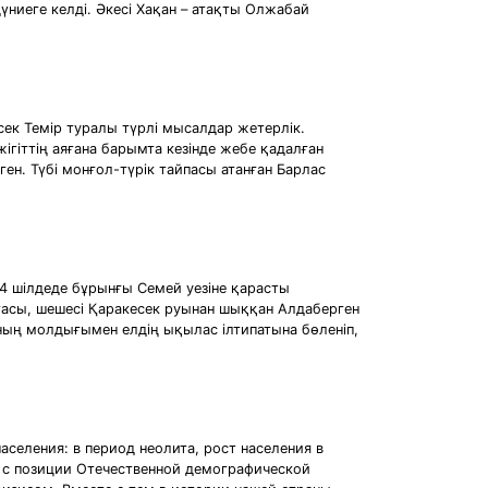
үниеге келді. Əкесі Хақан – атақты Олжабай
сек Темір туралы түрлі мысалдар жетерлік.
ігіттің аяғана барымта кезінде жебе қадалған
н. Түбі монғол-түрік тайпасы атанған Барлас
 шілдеде бұрынғы Семей уезіне қарасты
ғасы, шешесі Қаракесек руынан шыққан Алдаберген
ның молдығымен елдің ықылас ілтипатына бөленіп,
селения: в период неолита, рост населения в
 и с позиции Отечественной демографической