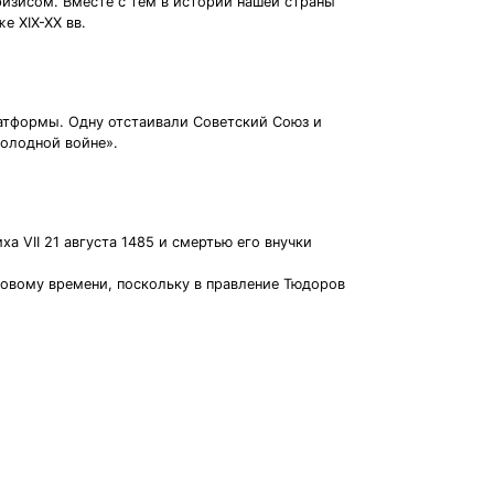
ризисом. Вместе с тем в истории нашей страны
е XIX-XX вв.
атформы. Одну отстаивали Советский Союз и
холодной войне».
 VII 21 августа 1485 и смертью его внучки
Новому времени, поскольку в правление Тюдоров