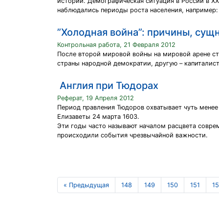
истории. Демографическая ситуация в России в XX
наблюдались периоды роста населения, например: п
”Холодная война”: причины, сущ
Контрольная работа, 21 Февраля 2012
После второй мировой войны на мировой арене ст
страны народной демократии, другую – капиталист
Англия при Тюдорах
Реферат, 19 Апреля 2012
Период правления Тюдоров охватывает чуть менее 
Елизаветы 24 марта 1603.
Эти годы часто называют началом расцвета соврем
происходили события чрезвычайной важности.
« Предыдущая
148
149
150
151
1