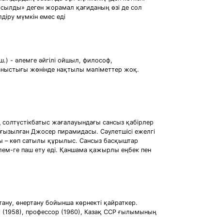
осылды» деген жорамал қағиданың өзі де сол
лдіру мүмкін емес еді
 таныстығы жөнінде нақтылы мәліметтер жоқ.
дің солтүстікбатыс жағалауындағы сансыз қабірлер
рғызылған Джосер пирамидасы. Сәулетшісі ежелгі
ы – көп сатылы құрылыс. Сансыз басқыштар
лем-ге паш ету еді. Қаншама қажырлы еңбек пен
тану, өнертану бойынша көрнекті қайраткер.
 (1958), профессор (1960), Казақ ССР ғылымының