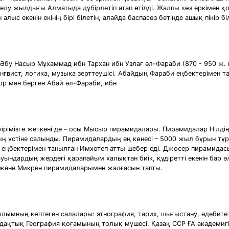
елу жылдығы Алматыда дүбірлетіп атап өтілді. Жалпы «өз еркімен қ
ыс екенін екінің бірі білетін, алайда баспасөз бетінде ашық пікір бі
ингвист, логика, музыка зерттеушісі. Абайдың Фараби еңбектерімен
ор мән берген Абай әл-Фараби, ибн
і дәуірімізге жеткені де – осы Мысыр пирамидалары. Пирамидалар Ніл
ың үстіне салынды. Пирамидалардың ең көнесі – 5000 жыл бұрын тұ
 еңбектерімен танылған Имхотеп атты шебер еді. Джосер пирамидас
уындардың жердегі қарапайым халықтан биік, құдіретті екенін бар ә
н және Микрен пирамидаларымен жалғасын тапты.
ғылымның көптеген салалары: этнография, тарих, шығыстану, әдебите
ақтық География қоғамының толық мүшесі, Қазақ ССР ҒА академигі