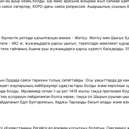
шін ең ауыр кезең болды. Бір емес арасына жиырма жыл салмай қайта
саяси лагерлер, КСРО-дағы саяси репрессия. Ашаршылық осының бәр
и бірлестік ретінде қалыптасқан мекені - Жетісу. Жетісу мен Шығыс
теле - 492 ж. жужаньдарға қарсы шығып, тәуелсіздік мемлекет құра
. теле тайпаның Ашина руы жужаньдарға қарсы қүресті басқарады. 
н Ордада саяси тарихын толық сипаттайды. Осы уақыттарда да ханза
Кешегі жауларының кейбіреулері одақтастары болды және керісінше
нде болды. Мұхаммед-оғлан 1-ші рет 1419 жылы таққа претензия біл
інің қолдауын пайдаланған болса керек; таққа ол Шырын руынан шыққ
пайдаланып Еділ Булгариясын, Хаджы Тарханды басып алады және өзі
рі «Қазақстанның Ресейге өз еркімен қосылуы» болатын. Сексенінші 