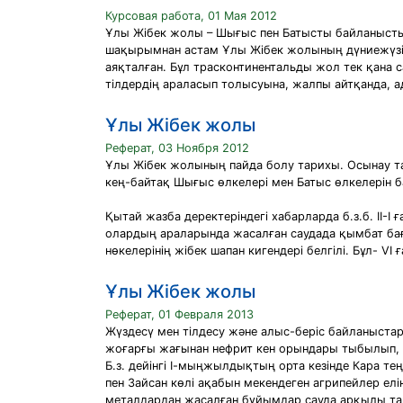
Курсовая работа, 01 Мая 2012
Ұлы Жібек жолы – Шығыс пен Батысты байланыстыр
шақырымнан астам Ұлы Жібек жолының дүниежүзілі
аяқталған. Бұл трасконтинентальды жол тек қана с
тілдердің араласып толысуына, жалпы айтқанда, а
Ұлы Жібек жолы
Реферат, 03 Ноября 2012
Ұлы Жібек жолының пайда болу тарихы. Осынау та
кең-байтақ Шығыс өлкелері мен Батыс өлкелерін 
Қытай жазба деректеріндегі хабарларда б.з.б. II-
олардың араларында жасалған саудада қымбат баға
нөкелерінің жібек шапан кигендері белгілі. Бұл- VI 
Ұлы Жібек жолы
Реферат, 01 Февраля 2013
Жүздесү мен тілдесу және алыс-беріс байланыстары
жоғарғы жағынан нефрит кен орындары тыбылып, ол
Б.з. дейінгі І-мыңжылдықтың орта кезінде Кара тең
пен Зайсан көлі ақабын мекендеген агрипейлер елі
металдардан жасалған бұйымдар сауда арқылы та