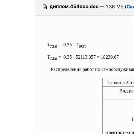
диплом.454doc.doc
— 1.36 Мб (
Ск
Т
= 0.35 ·
T
сам
всп
Т
= 0.35 · 52113.357 = 18239.67
сам
Распределения работ по самообслуживани
Таблица 2.6
Вид ра
1
Электротехни