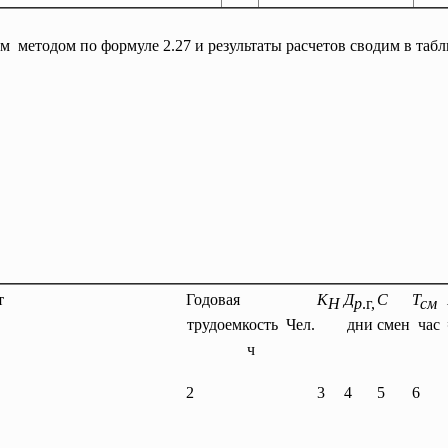
 методом по формуле 2.27 и результаты расчетов сводим в табл
т
Годовая
К
Д
С
Т
Н
р
.г,
см
трудоемкость Чел.
дни
смен
час
ч
2
3
4
5
6