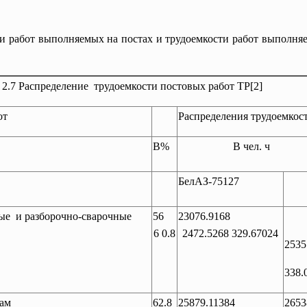
и работ выполняемых на постах и трудоемкости работ выполняе
 2.7 Распределение трудоемкости постовых работ ТР[2]
от
Распределения трудоемкос
В%
В чел. ч
БелАЗ-75127
ые и разборочно-сварочные
56
23076.9168
6 0.8
2472.5268 329.67024
2535
338.
там
62.8
25879.11384
2653