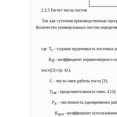
2.2.5 Расчет числа постов
Так как суточная производственная про
Количество универсальных постов определяе
где Т
- годовая трудоемкость постовых р
г
К
- коэффициент неравномерного п
Н
пост([3] стр. 41);
С - число смен работы поста [3];
Т
- продолжительность смен, 4 [3];
см
Р
- численность одновременно ра
п
К
-
коэффициент использования
исп