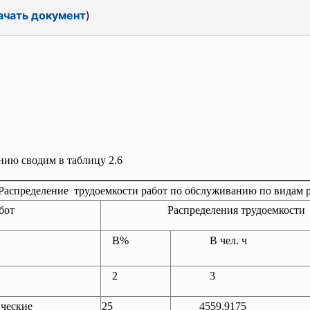
ачать документ
)
ю сводим в таблицу 2.6
 Распределение трудоемкости работ по обслуживанию по видам 
бот
Распределения трудоемкости
В%
В чел. ч
2
3
ческие
25
4559.9175