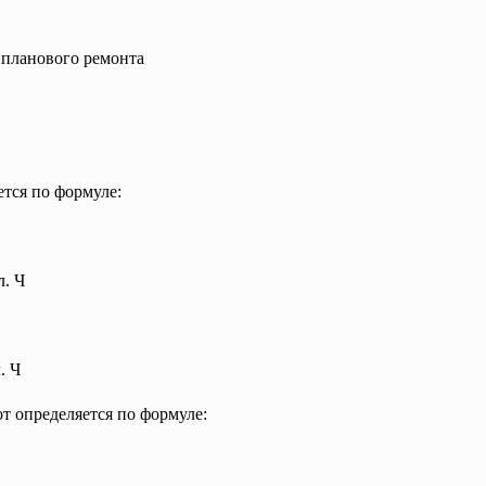
 планового ремонта
ется по формуле:
л. Ч
. Ч
т определяется по формуле: