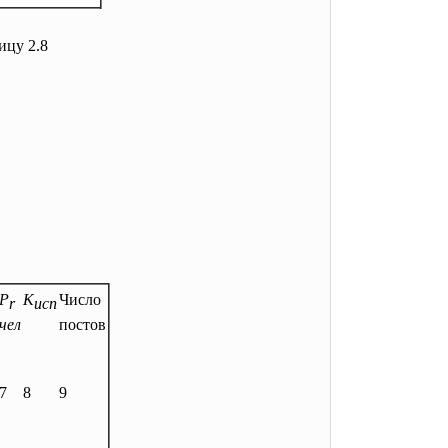
ицу 2.8
Р
К
Число
r
исп
чел
постов
7
8
9