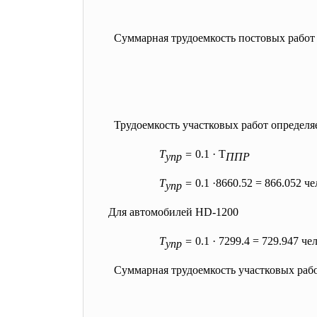
Суммарная трудоемкость постовых работ
Трудоемкость участковых работ определя
Т
=
0.1 · Т
упр
ППР
Т
=
0.1 ·8660.52 = 866.052 че
упр
Для автомобилей HD-1200
Т
=
0.1 · 7299.4 = 729.947 чел
упр
Суммарная трудоемкость участковых рабо