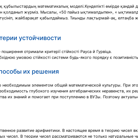
 құбылыстардың математикалық моделі.Күнделікті өмірде қандай да
 қолданып жүрміз. Мысалы, «50 пайыз ықтималдыпен», « ықтималдып
ық түсініп, жайбарақат қабылдаймыз. Тиынды лақтырмай-ақ, елтаңба ж
терии устойчивости
 поширення отримали критерії стійкості Рауса й Гурвіца.
хідною умовою стійкості системи будь-якого порядку є позитивність 
способы их решения
ло необходимым элементом общей математической культуры. При эт
необходимость глубокого изучения алгебраических неравенств, их ре
ва их знаний и помогает при поступлению в ВУЗы. Поэтому актуаль
ственное развитие арифметики. В настоящее время в теорию чисел в
ых чисел. В теории чисел рассматриваются не только натуральные чи