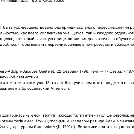
"Лениншил жас". фото Кекильбаев
т быть усо-вершенствовано без принципиального переосмысления ро
ельностью, как всего коллектива уча¬щихся, так и каждого отдельно
оцессе, ко¬торый зачастую олицетворяет модель заочного обучения
одробнее, чтобы выявить нереализованные в нем резервы и возможно
rt-Adolph-Jacques Quetelet; 22 февраля 1796, Гент — 17 февраля 18
научной статистики.
и к математике и уже 18-ти лет был учителем этого предмета в сво
авателем в брюссельский Atheneum.
 доктринасының ескі тәртіпті жоюды талап еткен түрліше революци
ырғаны тегін емес. Мұның жарқын мысалдары ретінде Адам мен аза
 «Құқықтар туралы билльді»(АҚШ,1791ж), Вирджиния штатының конст