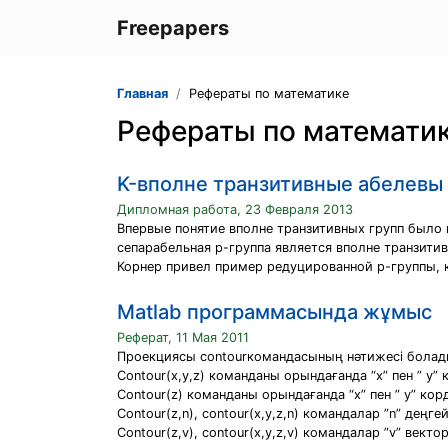
Freepapers
Главная
Рефераты по математике
Рефераты по математи
K-вполне транзитивные абелевы 
Дипломная работа, 23 Февраля 2013
Впервые понятие вполне транзитивных групп было 
сепарабельная p-группа является вполне транзит
Корнер привел пример редуцированной p-группы, 
Matlab программасында жұмыс
Реферат, 11 Мая 2011
Проекциясы contourкомандасының нәтижесі болады
Contour(x,y,z) команданы орындағанда “x” пен ” y”
Contour(z) команданы орындағанда “x” пен ” y” ко
Contour(z,n), contour(x,y,z,n) командалар ”n” дең
Contour(z,v), contour(x,y,z,v) командалар ”v” век