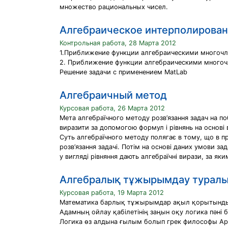
множество рациональных чисел.
Алгебраическое интерполирова
Контрольная работа, 28 Марта 2012
1.Приближение функции алгебраическими многочл
2. Приближение функции алгебраическими многоч
Решение задачи с применением MatLab
Алгебраичный метод
Курсовая работа, 26 Марта 2012
Мета алгебраїчного методу розв’язання задач на п
виразити за допомогою формул і рівнянь на основі 
Суть алгебраїчного методу полягає в тому, що в пр
розв’язання задачі. Потім на основі даних умови з
у вигляді рівняння дають алгебраїчні вирази, за як
Алгебралық тұжырымдау туралы 
Курсовая работа, 19 Марта 2012
Математика барлық тұжырымдар ақыл қорытындыс
Адамның ойлау қабілетінің заңын оқу логика пәні
Логика өз алдына ғылым болып грек философы Арист