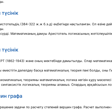
ды.
түсінік
отельдің (384-322 ж.ж б.э.д) еңбегінде нақтыланған. Ол өзіне дейі
ды.
 сүрді. Математиканың дамуы Аристотель логикасының жетіспеушілік
түсінік
БЕРТ (1862-1943) және оның мектебінде дамытылды. Олар математика
местігін дәлелдеу басқа математикалық теория пәні болды, оны Г
сиоматикалық теорияны математикалық логика негізін құру мәселесі
 синтаксистік логикалық теорияны аламыз. Олардың әрқайсысын логи
шин графа
решение задачи по расчету степеней вершин графа. Расчет выполнен