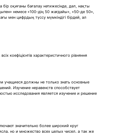
 бір оқиғаны бағалау нәтижесінде, дәл, нақты
ен» немесе «100-дің 50 жағдайы», «50-де 50»,
ағы мен цифрдың түссу мүмкіндігі бірдей, ал
всіх коефіцієнтів характеристичного рівняння
ом учащиеся должны не только знать основные
шений. Изучение неравенств способствует
ностью исследования является изучение и решение
ключают значительно более широкий круг
сла, но и множество всех целых чисел, а так же