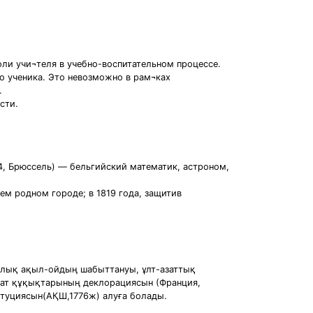
ли учи¬теля в учебно-воспитательном процессе.
го ученика. Это невозможно в рам¬ках
.
сти.
74, Брюссель) — бельгийский математик, астроном,
ем родном городе; в 1819 года, защитив
ялық ақыл-ойдың шабыттануы, ұлт-азаттық
мат құқықтарының деклорациясын (Франция,
итуциясын(АҚШ,1776ж) алуға болады.