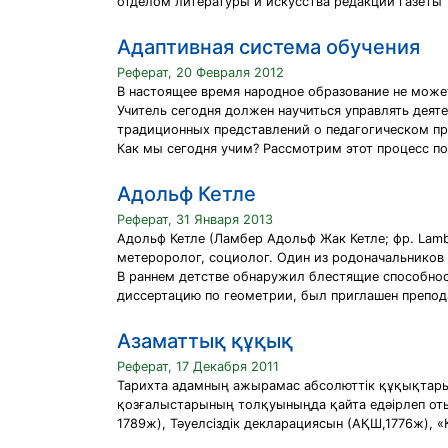
отделом литературы и искусства редакции газеты 
Адаптивная система обучения
Реферат, 20 Февраля 2012
В настоящее время народное образование не може
Учитель сегодня должен научиться управлять деят
традиционных представлений о педагогическом пр
Как мы сегодня учим? Рассмотрим этот процесс п
Адольф Кетле
Реферат, 31 Января 2013
Адольф Кетле (Ламбер Адольф Жак Кетле; фр. Lambe
метероролог, социолог. Один из родоначальников 
В раннем детстве обнаружил блестящие способност
диссертацию по геометрии, был приглашен препод
Азаматтық құқық
Реферат, 17 Декабря 2011
Тарихта адамның ажырамас абсолюттік құқықтары
қозғалыстарының толқуыныңда қайта едәірлеп от
1789ж), Тәуелсіздік декларациясын (АҚШ,1776ж),