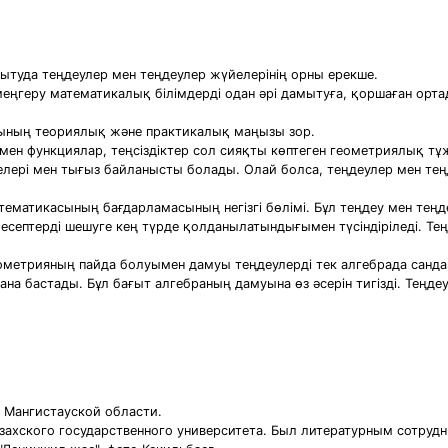
ытуда теңдеулер мен теңдеулер жүйелерінің орны ерекше.
 меңгеру математикалық білімдерді одан әрі дамытуға, қоршаған орт
рының теориялық және практикалық маңызы зор.
 мен функциялар, теңсіздіктер сол сияқты көптеген геометриялық
лері мен тығыз байланысты болады. Олай болса, теңдеулер мен те
тематикасының бағдарламасының негізгі бөлімі. Бұл теңдеу мен тең
есептерді шешуге кең түрде қолданылатындығымен түсіндіріледі. Те
ометрияның пайда болуымен дамуы теңдеулерді тек алгебрада санда
на бастады. Бұл бағыт алгебраның дамуына өз әсерін тигізді. Теңде
ы Мангистауской области.
захского государственного университета. Был литературным сотрудн