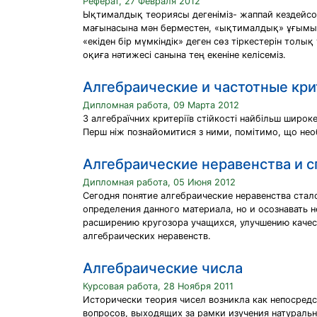
Реферат, 27 Февраля 2012
Ықтималдық теориясы дегеніміз- жаппай кездейсоқ
мағынасына мән берместен, «ықтималдық» ұғымын
«екіден бір мүмкіндік» деген сөз тіркестерін тол
оқиға нәтижесі санына тең екеніне келісеміз.
Алгебраические и частотные кри
Дипломная работа, 09 Марта 2012
З алгебраїчних критеріїв стійкості найбільш широке
Перш ніж познайомитися з ними, помітимо, що необ
Алгебраические неравенства и 
Дипломная работа, 05 Июня 2012
Сегодня понятие алгебраические неравенства ста
определения данного материала, но и осознавать 
расширению кругозора учащихся, улучшению качест
алгебраических неравенств.
Алгебраические числа
Курсовая работа, 28 Ноября 2011
Исторически теория чисел возникла как непосред
вопросов, выходящих за рамки изучения натуральн