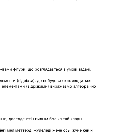
тами фігури, що розглядається в умові задачі,
лементи (відрізки), до побудови яких зводиться
ими елементами (відрізками) виражаємо алгебраїчно
ып, дәлелденетін ғылым болып табылады.
нгі мәліметтерді жүйеледі және осы жүйе кейін