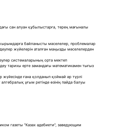
адағы сан алуан құбылыстарға, терең мағыналы
 тұжырымдарға байланысты мәселелер, проблемалар
ңдеулер жүйелерін аталған маңызды мәселелерден
деулер системаларының орта мектеп
ңдеу тарихы ерте замандағы математикамен тығыз
р жүйесінде ғана қолданып қоймай әр түрлі
у алгебралық ұғым ретінде өзінің пайда балуы
иком газеты "Казах адебиети", заведующим