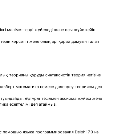
нгі мәліметтерді жүйеледі және осы жүйе кейін
терін көрсетті және оның әрі қарай дамуын талап
лық теорияны құруды синтаксистік теория негізіне
ильберт математика немесе дәлелдеу теориясы деп
 туындайды. Әртүрлі тәсілмен аксиома жүйесі және
ка есептелімі деп атаймыз.
 с помощью языка программирования Delphi 7.0 на