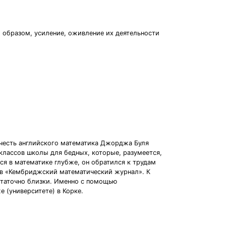
м образом, усиление, оживление их деятельности
 честь английского математика Джорджа Буля
 классов школы для бедных, которые, разумеется,
ся в математике глубже, он обратился к трудам
х в «Кембриджский математический журнал». К
статочно близки. Именно с помощью
 (университете) в Корке.