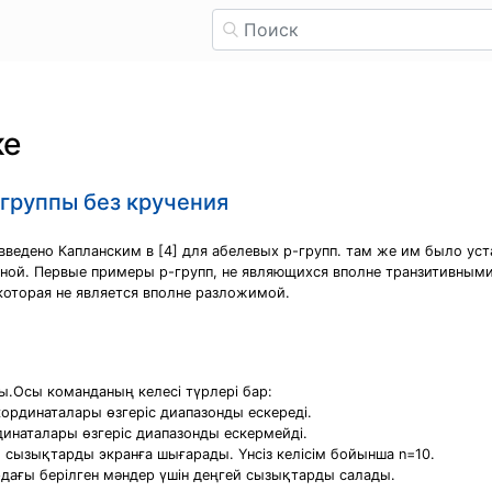
ке
группы без кручения
введено Капланским в [4] для абелевых p-групп. там же им было уст
ивной. Первые примеры p-групп, не являющихся вполне транзитивны
которая не является вполне разложимой.
.Осы команданың келесі түрлері бар:
 кординаталары өзгеріс диапазонды ескереді.
рдинаталары өзгеріс диапазонды ескермейді.
гей сызықтарды экранға шығарады. Үнсіз келісім бойынша n=10.
тордағы берілген мәндер үшін деңгей сызықтарды салады.