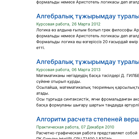
формальды немесе Аристотель логикасы деп атал
Алгебралық тұжырымдау туралы 
Курсовая работа, 26 Марта 2012
Логика өз алдына ғылым болып грек философы Арист
формальды немесе Аристотель логикасы деп атал
Формальды логика еш өзгеріссіз 20 ғасырдай өмір
етті.
Алгебралық тұжырымдау туралы 
Курсовая работа, 06 Марта 2013
Математиканы негіздеудің басқа тәсілдері Д. ГИЛ
сүйене отырып құрды.
Осылайша, математикалық теорияның қарсылықты е
атады.
Осы тұрғыда синтаксистік, яғни фромальданған ак
басқа формуланы шығару шартын таңдауда әртүрлі
Алгоритм расчета степеней вер
Практическая работа, 07 Декабря 2010
Расчетно-графическая работа представляет собой 
ПК Genuine Intel(R) CPU T1400 1.83GHz.