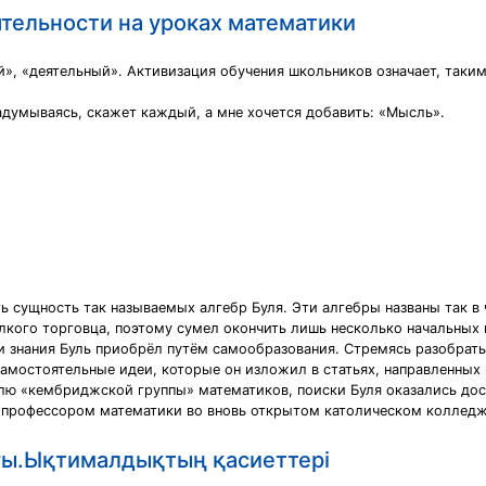
тельности на уроках математики
ый», «деятельный». Активизация обучения школьников означает, таки
задумываясь, скажет каждый, а мне хочется добавить: «Мысль».
ь сущность так называемых алгебр Буля. Эти алгебры названы так в
мелкого торговца, поэтому сумел окончить лишь несколько начальных
ои знания Буль приобрёл путём самообразования. Стремясь разобрать
 самостоятельные идеи, которые он изложил в статьях, направленны
елю «кембриджской группы» математиков, поиски Буля оказались до
 профессором математики во вновь открытом католическом колледже
ғы.Ықтималдықтың қасиеттері