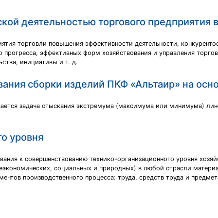
ской деятельностью торгового предприятия 
иятия торговли повышения эффективности деятельности, конкуренто
о прогресса, эффективных форм хозяйствования и управления торго
ства, инициативы и т. д.
ания сборки изделий ПКФ «Альтаир» на осн
ается задача отыскания экстремума (максимума или минимума) лин
го уровня
ования к совершенствованию технико-организационного уровня хозяй
еэкономических, социальных и природных) в любой отрасли материа
ментов производственного процесса: труда, средств труда и предмет