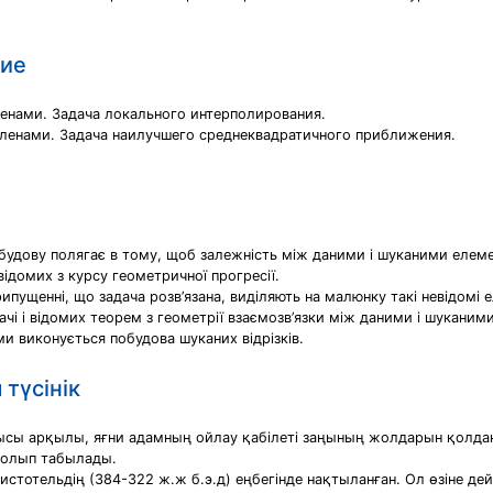
ние
енами. Задача локального интерполирования.
ленами. Задача наилучшего среднеквадратичного приближения.
обудову полягає в тому, щоб залежність між даними і шуканими елемен
відомих з курсу геометричної прогресії.
ипущенні, що задача розв’язана, виділяють на малюнку такі невідомі е
адачі і відомих теорем з геометрії взаємозв’язки між даними і шукан
ими виконується побудова шуканих відрізків.
түсінік
ы арқылы, яғни адамның ойлау қабілеті заңының жолдарын қолдан
 болып табылады.
отельдің (384-322 ж.ж б.э.д) еңбегінде нақтыланған. Ол өзіне дейі