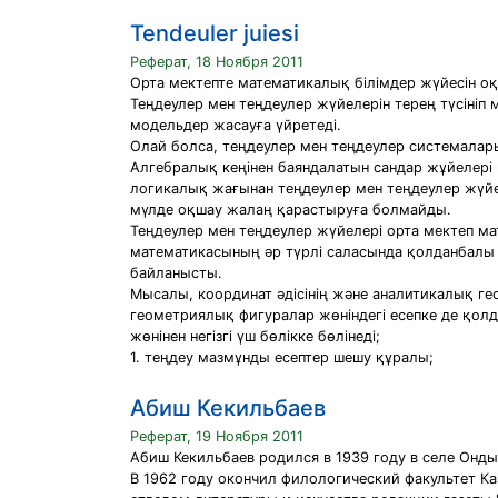
Tendeuler juiesi
Реферат, 18 Ноября 2011
Орта мектепте математикалық білімдер жүйесін оқ
Теңдеулер мен теңдеулер жүйелерін терең түсініп
модельдер жасауға үйретеді.
Олай болса, теңдеулер мен теңдеулер системала
Алгебралық кеңінен баяндалатын сандар жұйелері
логикалық жағынан теңдеулер мен теңдеулер жүйе
мүлде оқшау жалаң қарастыруға болмайды.
Теңдеулер мен теңдеулер жүйелері орта мектеп ма
математикасының әр түрлі саласында қолданбалы 
байланысты.
Мысалы, координат әдісінің және аналитикалық ге
геометриялық фигуралар жөніндегі есепке де қолда
жөнінен негізгі үш бөлікке бөлінеді;
1. теңдеу мазмұнды есептер шешу құралы;
Абиш Кекильбаев
Реферат, 19 Ноября 2011
Абиш Кекильбаев родился в 1939 году в селе Онд
В 1962 году окончил филологический факультет Ка