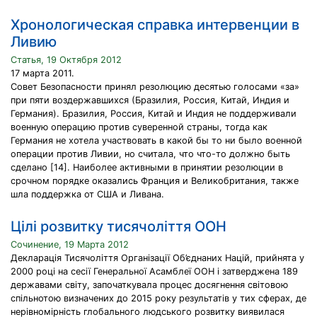
Хронологическая справка интервенции в
Ливию
Статья, 19 Октября 2012
17 марта 2011.
Совет Безопасности принял резолюцию десятью голосами «за»
при пяти воздержавшихся (Бразилия, Россия, Китай, Индия и
Германия). Бразилия, Россия, Китай и Индия не поддерживали
военную операцию против суверенной страны, тогда как
Германия не хотела участвовать в какой бы то ни было военной
операции против Ливии, но считала, что что-то должно быть
сделано [14]. Наиболее активными в принятии резолюции в
срочном порядке оказались Франция и Великобритания, также
шла поддержка от США и Ливана.
Цілі розвитку тисячоліття ООН
Сочинение, 19 Марта 2012
Декларація Тисячоліття Організації Об’єднаних Націй, прийнята у
2000 році на сесії Генеральної Асамблеї ООН і затверджена 189
державами світу, започаткувала процес досягнення світовою
спільнотою визначених до 2015 року результатів у тих сферах, де
нерівномірність глобального людського розвитку виявилася