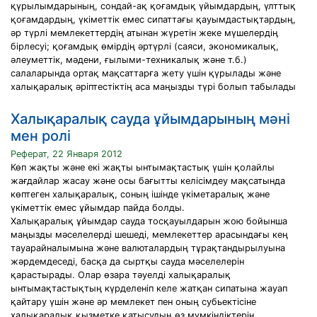
қүрылымдарының, сондай-ақ қоғамдық үйымдардың, үлттық
қоғамдардың, үкіметтік емес сипаттағы қауымдастықтардың,
әр түрлі мемлекеттердің атынан жүретін жеке мүшелердің
бірлесуі; қоғамдық өмірдің әртүрлі (саяси, экономикалық,
әлеуметтік, мәдени, ғылыми-техникалық және т.б.)
салаларында ортақ мақсаттарға жету үшін қүрылады және
халықаралық әріптестіктің аса маңызды түрі болып табылады
Халықаралық сауда ұйымдарының мәні
мен ролі
Реферат, 22 Января 2012
Көп жақты және екі жақты ынтымақтастық үшін қолайлы
жағдайлар жасау және осы бағытты келісімдеу мақсатында
көптеген халықаралық, соның ішінде үкіметаралық және
үкіметтік емес ұйымдар пайда болды.
Халықаралық ұйымдар сауда тосқауылдарын жою бойынша
маңызды мәселелерді шешеді, мемлекеттер арасындағы кең
тауарайналымына және валюталардың тұрақтандырылуына
жәрдемдеседі, басқа да сыртқы сауда мәселелерін
қарастырады. Олар өзара тәуелді халықаралық
ынтымақтастықтың күрделеніп келе жатқан сипатына жауап
қайтару үшін және әр мемлекет пен оның субьектісіне
халықаралық қызметке қатысудың өз мүмкіндіктерін