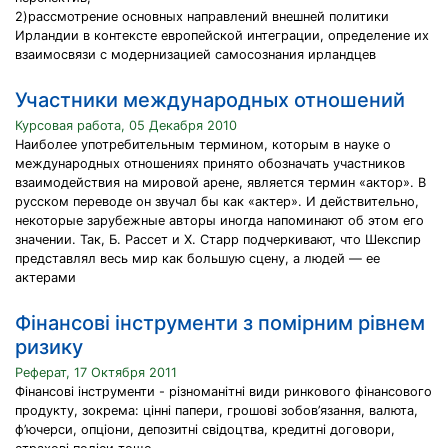
2)рассмотрение основных направлений внешней политики
Ирландии в контексте европейской интеграции, определение их
взаимосвязи с модернизацией самосознания ирландцев
Участники международных отношений
Курсовая работа, 05 Декабря 2010
Наиболее употребительным термином, которым в науке о
международных отношениях принято обозначать участников
взаимодействия на мировой арене, является термин «актор». В
русском переводе он звучал бы как «актер». И действительно,
некоторые зарубежные авторы иногда напоминают об этом его
значении. Так, Б. Рассет и X. Старр подчеркивают, что Шекспир
представлял весь мир как большую сцену, а людей — ее
актерами
Фінансові інструменти з помірним рівнем
ризику
Реферат, 17 Октября 2011
Фінансові інструменти - різноманітні види ринкового фінансового
продукту, зокрема: цінні папери, грошові зобов’язання, валюта,
ф’ючерси, опціони, депозитні свідоцтва, кредитні договори,