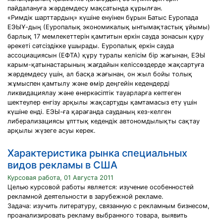
пайдалануға жәрдемдесу мақсатында құрылған.
«Римдік шарттардың» күшіне енуінен бұрын Батыс Еуропада
ЕЭЫҰ-дың (Еуропалық экономикалық ынтымақтастық ұйымы)
барлық 17 мемлекеттерін қамтитын еркін сауда зонасын құру
әрекеті сәтсіздікке ұшырады. Еуропалық еркін сауда
ассоциациясын (ЕФТА) құру туралы келісім бір жағынан, ЕЭЫ
карым-қатынастарының жағдайын келіссөздерде жақсартуға
жәрдемдесу үшін, ал басқа жағынан, он жыл бойы толық
жұмыспен қамтылу және өмір деңгейін кедендерді
ликвидациялау және өнеркәсіптік тауарларға көптеген
шектеулер енгізу арқылы жақсартуды қамтамасыз ету үшін
күшіне енді. ЕЭЫ-ға қарағанда сауданың кез-келген
либерализациясы ұлттық кедендік автономдылықты сақтау
арқылы жүзеге асуы керек.
Характеристика рынка специальных
видов рекламы в США
Курсовая работа, 01 Августа 2011
Целью курсовой работы является: изучение особенностей
рекламной деятельности в зарубежной рекламе.
Задача: изучить литературу, связанную с рекламным бизнесом,
проанализировать рекламу выбранного товара, выявить