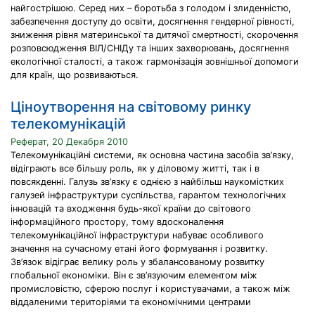
найгострішою. Серед них – боротьба з голодом і злиденністю,
забезпечення доступу до освіти, досягнення гендерної рівності,
зниження рівня материнської та дитячої смертності, скорочення
розповсюдження ВІЛ/СНІДу та інших захворювань, досягнення
екологічної сталості, а також гармонізація зовнішньої допомоги
для країн, що розвиваються.
Ціноутворення на світовому ринку
телекомунікацій
Реферат, 20 Декабря 2010
Телекомунікаційні системи, як основна частина засобів зв’язку,
відіграють все більшу роль, як у діловому житті, так і в
повсякденні. Галузь зв’язку є однією з найбільш наукомістких
галузей інфраструктури суспільства, гарантом технологічних
інновацій та входження будь-якої країни до світового
інформаційного простору, тому вдосконалення
телекомунікаційної інфраструктури набуває особливого
значення на сучасному етані його формування і розвитку.
Зв’язок відіграє велику роль у збалансованому розвитку
глобальної економіки. Він є зв’язуючим елементом між
промисловістю, сферою послуг і користувачами, а також між
віддаленими територіями та економічними центрами