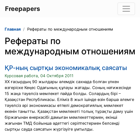
Freepapers
Главная
Рефераты по международным отношениям
Рефераты по
международным отношениям
ҚР-ның сыртқы экономикалық саясаты
Курсовая работа, 04 Октября 2011
ХХ ғасырдың 90 жылдары әлемдік сахнада болған үлкен
өзгеріске Кеңес Одағының құлауы жатады. Соның нәтижесінде
15 жаңа тәуелсіз мемлекет пайда болды. Солардың бірі –
Қазақстан Республикасы. Еліміз 8 жыл ішінде өзін барша әлемге
тәуелсіз әрі экономикасы өтпелі демократиялық мемлекет
екенін танытты. Қазақстан мемлекеті толық тұрақты даму үшін
біржағынан өнеркәсібі дамыған мемлекеттермен, екінші
жағынан ТМД бойынша әдеттегі серіптестермен белсенді
сыртқы сауда саясатын жүргізуіге ұмтылды.