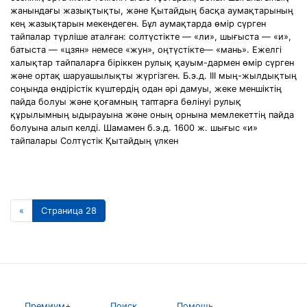
жанындағы жазықтықты, жəне Қытайдың басқа аумақтарының
кең жазықтарын мекендеген. Бұл аумақтарда өмір сүрген
тайпалар түрліше аталған: солтүстікте — «ли», шығыста — «и»,
батыста — «цзян» немесе «жун», оңтүстікте— «мань». Ежелгі
халықтар тайпаларға біріккен рулық қауым-дармен өмір сүрген
жəне ортақ шаруашылықты жүргізген. Б.э.д. ІІІ мың-жылдықтың
соңында өндірістік күштердің одан əрі дамуы, жеке меншіктің
пайда болуы жəне қоғамның таптарға бөлінуі рулық
құрылымның ыдырауына жəне оның орнына мемлекеттің пайда
болуына алып келді. Шамамен б.э.д. 1600 ж. шығыс «и»
тайпалары Солтүстік Қытайдың үлкен
«
Страница 28
Премиум+
Поиск
Помощь