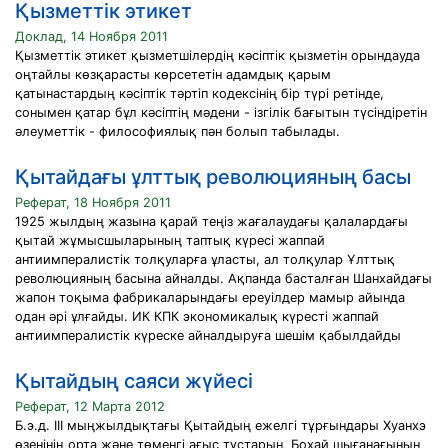
Қызметтік этикет
Доклад, 14 Ноября 2011
Қызметтік этикет қызметшілердің кәсіптік қызметін орындауда
оңтайлы көзқарасты көрсететін адамдық қарым
қатынастардың кәсіптік тәртіп кодексінің бір түрі ретінде,
сонымен қатар бұл кәсіптің мәдени - ізгілік бағытын түсіндіретін
әлеуметтік - философиялық пән болып табылады.
Қытайдағы ұлттық революцияның басы
Реферат, 18 Ноября 2011
1925 жылдың жазына қарай теңіз жағалаудағы қалалардағы
қытай жұмысшыларының таптық күресі жаппай
антиимпералистік толқуларға ұласты, ал толқулар Ұлттық
революцияның басына айналды. Ақпанда басталған Шанхайдағы
жапон тоқыма фабрикаларындағы ереуілдер мамыр айында
одан әрі ұлғайды. ИК КПК экономикалық күресті жаппай
антиимпералистік күреске айналдыруға шешім қабылдайды
Қытайдың саяси жүйесі
Реферат, 12 Марта 2012
Б.э.д. ІІІ мыңжылдықтағы Қытайдың ежелгі тұрғындары Хуанхэ
өзенінің орта жəне төменгі ағыс тұстарын, Бохай шығанағының