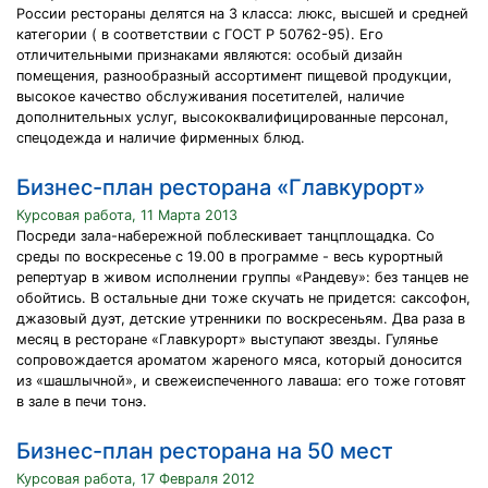
России рестораны делятся на 3 класса: люкс, высшей и средней
категории ( в соответствии с ГОСТ Р 50762-95). Его
отличительными признaками являются: оcoбый дизайн
помещения, разнообразный ассортимент пищевой продукции,
высокое качество обслуживания посетителей, наличие
допoлнительных услуг, высококвалифицированные персонал,
спецодежда и наличие фирменных блюд.
Бизнес-план ресторана «Главкурорт»
Курсовая работа, 11 Марта 2013
Посреди зала-набережной поблескивает танцплощадка. Со
среды по воскресенье с 19.00 в программе - весь курортный
репертуар в живом исполнении группы «Рандеву»: без танцев не
обойтись. В остальные дни тоже скучать не придется: саксофон,
джазовый дуэт, детские утренники по воскресеньям. Два раза в
месяц в ресторане «Главкурорт» выступают звезды. Гулянье
сопровождается ароматом жареного мяса, который доносится
из «шашлычной», и свежеиспеченного лаваша: его тоже готовят
в зале в печи тонэ.
Бизнес-план ресторана на 50 мест
Курсовая работа, 17 Февраля 2012