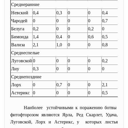
Среднеранние
Невский
0,4
0,3
0
0
0,4
0
Чародей
0
0
0
0
0,7
0
Белуга
0,2
0
0
0,2
0
0
Бимонда
1,4
0,4
0
0,6
0,5
0
Вализа
2,1
1,0
0
0
0,8
0
Среднеспелые
Луговской
0
0
0
0
0,2
0
Лиу
0,3
0
0
0
0
0,6
Среднепоздние
Лорх
0
0,7
0
0
2,1
0
Астерикс
0
0
0
0
0,5
0
Наиболее устойчивыми к поражению ботвы
фитофторозом являются Ярла, Ред Скарлет, Удача,
Луговской, Лорх и Астерикс, у которых листья