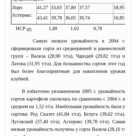
Лорх
41,27
33,65
37,80
37,57
18,95
Астерикс
43,41
39,78
36,05
39,74
16,85
НСР
1,49 1,02 0,78
05
Самую низкую урожайность в 2004 г.
сформировали сорта из среднеранней и раннеспелой
групп – Вализа (28,90 т/га), Чародей (29,82 т/га) и
Латона (31,95 т/га). Для большинства сортов этот год
был более благоприятным для накопления урожая
клубней.
В избыточно увлажненном 2005 г. урожайность
сортов картофеля снизилась по сравнению с 2004 г. в
среднем на 1,52 т/га. Наибольшая урожайность была у
сортова: Ред Скалет (41,84 т/га), Белуга (39,62 т/га),
Луговской (37,40 т/га), Астерикс (39,78 т/га). Самая
низкая урожайность получена у сорта Вализа (28,10 т/