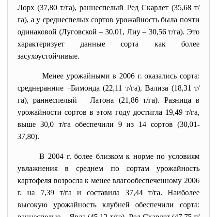
Лорх (37,80 т/га), раннеспелый Ред Скарлет (35,68 т/
га), а у среднеспелых сортов урожайность была почти
одинаковой (Луговской – 30,01, Лиу – 30,56 т/га). Это
характеризует данные сорта как более
засухоустойчивые.
Менее урожайными в 2006 г. оказались сорта:
среднеранние –Бимонда (22,11 т/га), Вализа (18,31 т/
га), раннеспелый – Латона (21,86 т/га). Разница в
урожайности сортов в этом году достигла 19,49 т/га,
выше 30,0 т/га обеспечили 9 из 14 сортов (30,01-
37,80).
В 2004 г. более близком к норме по условиям
увлажнения в среднем по сортам урожайность
картофеля возросла к менее влагообеспеченному 2006
г. на 7,39 т/га и составила 37,44 т/га. Наиболее
высокую урожайность клубней обеспечили сорта:
раннеспелые – Ярла (45,12 т/га), Ред Скарлет (47,75 т/