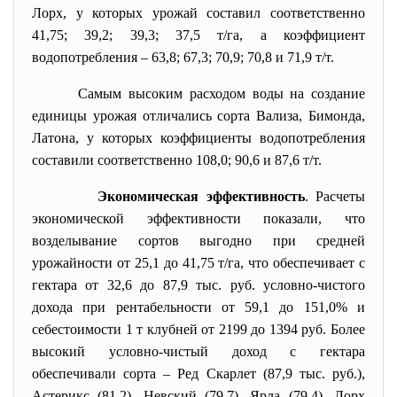
Лорх, у которых урожай составил соответственно
41,75; 39,2; 39,3; 37,5 т/га, а коэффициент
водопотребления – 63,8; 67,3; 70,9; 70,8 и 71,9 т/т.
Самым высоким расходом воды на создание
единицы урожая отличались сорта Вализа, Бимонда,
Латона, у которых коэффициенты водопотребления
составили соответственно 108,0; 90,6 и 87,6 т/т.
Экономическая эффективность
. Расчеты
экономической эффективности показали, что
возделывание сортов выгодно при средней
урожайности от 25,1 до 41,75 т/га, что обеспечивает с
гектара от 32,6 до 87,9 тыс. руб. условно-чистого
дохода при рентабельности от 59,1 до 151,0% и
себестоимости 1 т клубней от 2199 до 1394 руб. Более
высокий условно-чистый доход с гектара
обеспечивали сорта – Ред Скарлет (87,9 тыс. руб.),
Астерикс (81,2), Невский (79,7), Ярла (79,4), Лорх