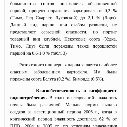
большинства сортов поражались обыкновенной
паршой, процент поражения варьировал от 0,2 %
(Тимо, Ред Скарлет, Луговской) до 2,1 % (Лорх).
Данный вид парши, при слабом развитии, не
представляет серьезной опасности, но портит
товарный вид клубней. Некоторые сорта (Удача,
Тимо, Лиу) были поражены также порошистой
паршой на 0,6-1,0 % (табл. 3)
Ризоктониоз или черная парша является наиболее
опасным заболеванием картофеля. Им были
поражены сорта Белуга (0,2 %), Бимонда (0,6%).
Влагообеспеченность и коэффициент
водопотребления.
В годы исследований влажность
почвы была различной. Меньше нормы выпало
осадков за вегетационный период 2006 г., когда в
критический период влажность достигала 62 % от
ППВ.
2004 и 2005 гг. по условиям увлажнения