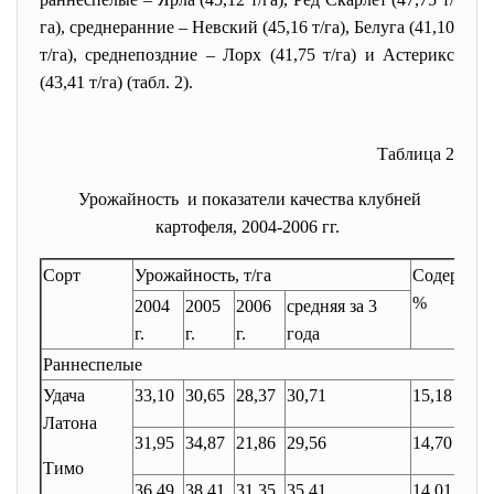
га), среднеранние – Невский (45,16 т/га), Белуга (41,10
т/га), среднепоздние – Лорх (41,75 т/га) и Астерикс
(43,41 т/га) (табл. 2).
Таблица 2
Урожайность и показатели качества клубней
картофеля, 2004-2006 гг.
Сорт
Урожайность, т/га
Содержани
%
2004
2005
2006
средняя за 3
г.
г.
г.
года
Раннеспелые
Удача
33,10
30,65
28,37
30,71
15,18
Латона
31,95
34,87
21,86
29,56
14,70
Тимо
36,49
38,41
31,35
35,41
14,01