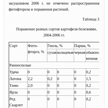
засушливом 2006 г. не отмечено распространения
фитофтороза и поражения растений.
Таблица 3
Поражение разных сортов картофеля болезнями,
2004-2006 гг.
Сорт
Фито-
Гниль, %
Парша, %
фтороз, %
сухая
кольцевая
черная
обыкно-
пор
венная
ши
Раннеспелые
Удача
0
0
0
0
0,2
0,6
Латона
2,2
0,2
0
0
1,5
0
Тимо
2,0
0
0
0
0,2
1,0
Ярла
0
0
0
0
0,6
0
Ред
0
0
0
0
0,2
0
Скарлет