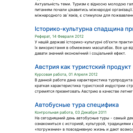
Актуальність теми. Туризм є відносно молодою галуз
питанням почали цікавитись міжнародні організації
міжнародного зв`язків, є стимулом для пожвавлення
Історико-культурна спадщина пр
Реферат, 14 Февраля 2012
У нашій державі історико-культурні об'єкти практи
їх використання в обмежених масштабах. Все це ві
давати значний економічний і соціальний ефект.
Австрия как туристский продукт
Курсовая работа, 01 Апреля 2012
В данной работе дана характеристика турпродукта
краткая характеристика туристской индустрии ст
стремятся презентовать Австрию в качестве летнег
Автобусные тура специфика
Контрольная работа, 03 Декабря 2011
На сегодняшний день автобусные туры - самый де
ознакомиться с историей, культурой, традициями
«погружение» в повседневную жизнь и дают возмо