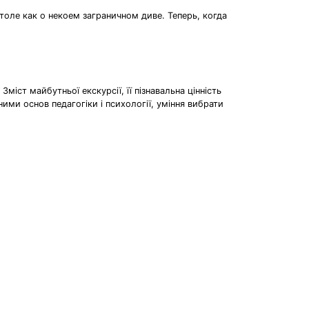
оле как о некоем заграничном диве. Теперь, когда
міст майбутньої екскурсії, її пізнавальна цінність
ними основ педагогіки і психології, уміння вибрати