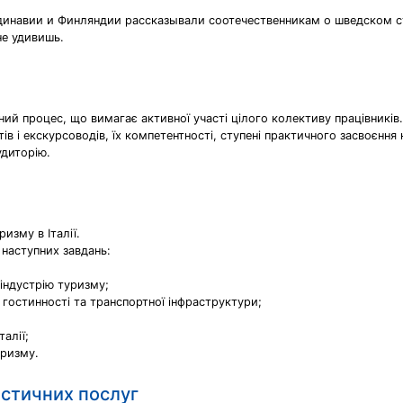
ндинавии и Финляндии рассказывали соотечественникам о шведском ст
не удивишь.
ий процес, що вимагає активної участі цілого колективу працівників. З
ів і екскурсоводів, їх компетентності, ступені практичного засвоєння 
удиторію.
изму в Італії.
 наступних завдань:
 індустрію туризму;
 гостинності та транспортної інфраструктури;
алії;
туризму.
истичних послуг