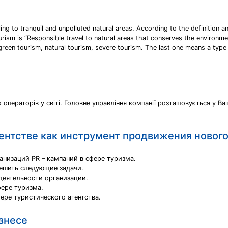
ing to tranquil and unpolluted natural areas. According to the definition 
urism is “Responsible travel to natural areas that conserves the environme
 green tourism, natural tourism, severe tourism. The last one means a type 
х операторів у світі. Головне управління компанії розташовується у Ваш
ентстве как инструмент продвижения новог
анизаций PR – кампаний в сфере туризма.
ешить следующие задачи.
 деятельности организации.
фере туризма.
ере туристического агентства.
знесе