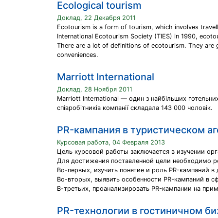
Ecological tourism
Доклад, 22 Декабря 2011
Ecotourism is a form of tourism, which involves travell
International Ecotourism Society (TIES) in 1990, ecoto
There are a lot of definitions of ecotourism. They are
conveniences.
Marriott International
Доклад, 28 Ноября 2011
Marriott International — один з найбільших готельни
співробітників компанії складала 143 000 чоловік.
PR-кампания в туристическом аг
Курсовая работа, 04 Февраля 2013
Цель курсовой работы заключается в изучении орг
Для достижения поставленной цели необходимо р
Во-первых, изучить понятие и роль PR-кампаний в
Во-вторых, выявить особенности PR-кампаний в с
В-третьих, проанализировать PR-кампании на прим
PR-технологии в гостиничном би