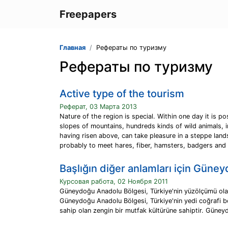
Freepapers
Главная
Рефераты по туризму
Рефераты по туризму
Active type of the tourism
Реферат, 03 Марта 2013
Nature of the region is special. Within one day it is p
slopes of mountains, hundreds kinds of wild animals, i
having risen above, can take pleasure in a steppe land
probably to meet hares, fiber, hamsters, badgers and
Başlığın diğer anlamları için Güne
Курсовая работа, 02 Ноября 2011
Güneydoğu Anadolu Bölgesi, Türkiye'nin yüzölçümü olar
Güneydoğu Anadolu Bölgesi, Türkiye'nin yedi coğrafi böl
sahip olan zengin bir mutfak kültürüne sahiptir. Güneyd