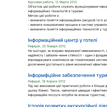
Курсовая работа, 12 Марта 2012
Об'єктом цієї роботи служить функціонування інфо
інформаційних технологій в туризмі.
Метою цієї роботи є:
- визначити поняття інформаційних ресурсів та їх р
- вивчити комунікативні процеси в системі управл
- визначити поняття інформаційних технологій у т
Інформаційний центр у готелі
Реферат, 25 Января 2012
На сьогодні, за яскраво вираженої невизначеності,
надійність і забезпе-чення стійкості - один з фун
впроваджувати комплексні ав-томатизовані системи
досягнення достатнього рівня економічної ефективно
Інформфційне забезпечення тури
Реферат, 18 Апреля 2012
Під час виконання цієї практичної роботи я більше 
цьому бізнесі. Також, навчилася швидше і ефективн
Інформаційні послуги потрібні як власне туристові,
Історія розвитку екскурсійної діял