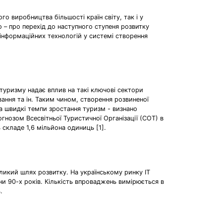
о виробництва більшості країн світу, так і у
о – про перехід до наступного ступеня розвитку
 інформаційних технологій у системі створення
 туризму надає вплив на такі ключові сектори
вання та ін. Таким чином, створення розвиненої
За швидкі темпи зростання туризм - визнано
нозом Всесвітньої Туристичної Організації (СОТ) в
 складе 1,6 мільйона одиниць [1].
 великий шлях розвитку. На українському ринку ІТ
ни 90-х років. Кількість впроваджень вимірюється в
.