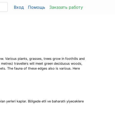
Вход
Помощь
Заказать работу
ow. Various plants, grasses, trees grow in foothills and
0 metres) travellers will meet green deciduous woods,
kets. The fauna of these edges also is various. Here
n yerleri kaplar. Bölgede etli ve baharatlı yiyeceklere