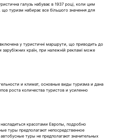
туристична галузь набуває в 1937 році, коли цим
м, що туризм набирає все більшого значення для
не включена у туристичні маршрути, що приводить до
м зарубіжних країн, при належній рекламі може
тельности и климат, основные виды туризма и дана
пов роста количества туристов и усиленно
 насладиться красотами Европы, подробно
ные туры предполагают непосредственное
 автобусные туры не предполагают значительных