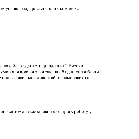
тем управління, що становлять комплекс
елю є його здатність до адаптації. Висока
х умов для кожного готелю, необхідно розробляти і
нічних та інших можливостей, спрямованих на
різні системи, засоби, які полегшують роботу у