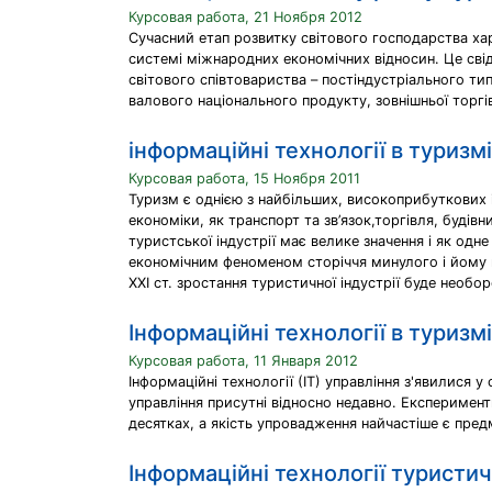
Курсовая работа, 21 Ноября 2012
Сучасний етап розвитку світового господарства хар
системі міжнародних економічних відносин. Це свід
світового співтовариства – постіндустріального ти
валового національного продукту, зовнішньої торгів
інформаційні технології в туризмі
Курсовая работа, 15 Ноября 2011
Туризм є однією з найбільших, високоприбуткових і
економіки, як транспорт та зв’язок,торгівля, буді
туристської індустрії має велике значення і як од
економічним феноменом сторіччя минулого і йому п
XXI ст. зростання туристичної індустрії буде необо
Інформаційні технології в туризмі
Курсовая работа, 11 Января 2012
Інформаційні технології (ІТ) управління з'явилися у
управління присутні відносно недавно. Експеримент
десятках, а якість упровадження найчастіше є пред
Інформаційні технології туристи