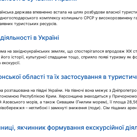
нська держава впевненно встала на шлях розбудови власної туристич
родногосподарського комплексу колишньго СРСР у високорозвинену га
явних туристських ресурсів.
діяльності в Україні
ема на західноукраїнських землях, що спостерігалося впродовж XIX с
 його історії, культурної спадщини тощо, сприяло появі туризму як ф
екскурсії.
нської області та їх застосування в туристич
а розташована на півдні України. На півночі вона межує з Дніпропетр
Автономною Республікою Крим. Херсонщина знаходиться у Причорноморсь
 Азовського морів, а також Сивашем (Гнилим морем), її площа 28,56 т
івобережжя – неглибокі і замкнуті зниження (поди). Сім піщаних аре
ниці, якчинник формування екскурсійної дія