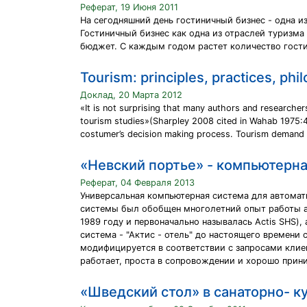
Реферат, 19 Июня 2011
На сегодняшний день гостиничный бизнес - одна 
Гостиничный бизнес как одна из отраслей туризм
бюджет. С каждым годом растет количество гостин
Tourism: principles, practices, phi
Доклад, 20 Марта 2012
«It is not surprising that many authors and researcher
tourism studies»(Sharpley 2008 cited in Wahab 1975:44)
costumer’s decision making process. Tourism demand is
«Невский портье» - компьютерна
Реферат, 04 Февраля 2013
Универсальная компьютерная система для автоматиз
системы был обобщен многолетний опыт работы ав
1989 году и первоначально называлась Actis SHS),
система - "Актис - отель" до настоящего времени
модифицируется в соответствии с запросами клиен
работает, проста в сопровождении и хорошо прин
«Шведский стол» в санаторно- к