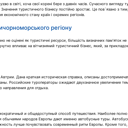
зю в світі, хоча свої корені бере з давніх часів. Сучасного вигляду 
. Значення туристичного бізнесу постійно зростає. Це пов`язано з ти
 економічного стану країн і окремих регіонів.
ичорноморського регіону
чно не оцінені як туристичні ресурси, більшість визначних пам'яток 
дчутно впливає на вітчизняний туристичний бізнес, який, за прикладо
 Автрии. Дана краткая историческая справка, описаны достопримеча
раны. Российские туроператоры ожидают двухзначное увеличение тем
о направления для отдыха.
мократичный и общедоступный способ путешествия. Наиболее полно
 и обычаями народов Европы дают именно автобусные туры. Автобус
жность лучше почувствовать современный ритм Европы. Кроме того,