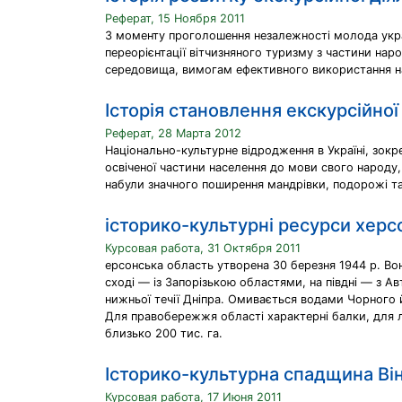
Реферат, 15 Ноября 2011
З моменту проголошення незалежності молода украї
переорієнтації вітчизняного туризму з частини на
середовища, вимогам ефективного використання на
Історія становлення екскурсійної 
Реферат, 28 Марта 2012
Національно-культурне відродження в Україні, зокр
освіченої частини населення до мови свого народу,
набули значного поширення мандрівки, подорожі та 
історико-культурні ресурси херсо
Курсовая работа, 31 Октября 2011
ерсонська область утворена 30 березня 1944 р. Вон
сході — із Запорізькою областями, на півдні — з 
нижньої течії Дніпра. Омивається водами Чорного й
Для правобережжя області характерні балки, для л
близько 200 тис. га.
Історико-культурна спадщина Він
Курсовая работа, 17 Июня 2011