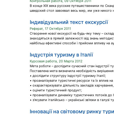
Контрольная работа, 09 Октября 2011
В конце XIX века русские путешественники по Ска
шведский стол завоевал весь мир, им уже никого 
Індивідуальний текст екскурсії
Реферат, 17 Октября 2011
Створення нової екскурсії на будь-яку тему – складн
знаходяться в прямій залежності від знань методист
найбільш ефективні способи і прийоми впливу на а
Індустрія туризму в Італії
Курсовая работа, 20 Марта 2012
Мета роботи – дослідити сучасний стан індустрії тур
Поставлена мета визначила необхідність вирішення
• дослідити структуру індустрії туризму Італії;
• проаналізувати туристичні ресурси та їх вплив на
• охарактеризувати діяльність закладів харчування,
• оцінити туристичний продукт;
• проаналізувати динаміку туристичних потоків до Іт
• з’ясувати італійсько – українські зв’язки в галузі 
Інновації на світовому ринку тур