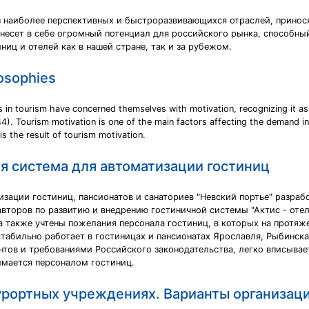
из наиболее перспективных и быстроразвивающихся отраслей, прин
а несет в себе огромный потенциал для российского рынка, способн
иц и отелей как в нашей стране, так и за рубежом.
losophies
s in tourism have concerned themselves with motivation, recognizing it as
. Tourism motivation is one of the main factors affecting the demand in t
 the result of tourism motivation.
я система для автоматизации гостиниц
ации гостиниц, пансионатов и санаториев "Невский портье" разработ
торов по развитию и внедрению гостиничной системы "Актис - отель
 а также учтены пожелания персонала гостиниц, в которых на протяж
 стабильно работает в гостиницах и пансионатах Ярославля, Рыбинск
тов и требованиями Российского законодательства, легко вписывае
имается персоналом гостиниц.
урортных учреждениях. Варианты организаци