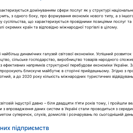
актеризується домінуванням сфери послуг як у структурі національног
чить, з одного боку, про формування економік нового типу, а з іншог
пу суспільства, що характеризується провідними позиціями послуг та
лі окремих країн та відповідно міжнародної торгівлі в цілому.
 найбільш динамічних галузей світової економіки. Успішний розвиток
вництво, сільське господарство, виробництво товарів народного спожи
не з ефективних напрямків структурної перебудови економіки України. 
ророкують блискуче майбутнє в сторіччі прийдешньому. Згідно з прог
ротний, а до 2020 року кількість міжнародних туристичних відвідувань
 світовій індустрії давно – біля двадцяти п'яти років тому, і пройшли
и з впровадження даних систем в Україні стали проводиться з середи
метом суперечок, слухів, домислів і розчарувань по сьогоднішній день
чних підприємств