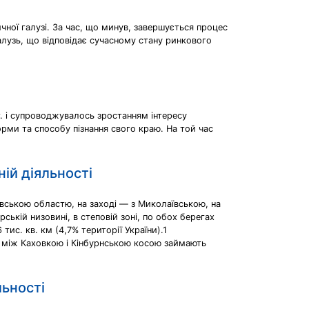
ної галузі. За час, що минув, завершується процес
лузь, що відповідає сучасному стану ринкового
т. і супроводжувалось зростанням інтересу
орми та способу пізнання свого краю. На той час
ній діяльності
овською областю, на заході — з Миколаївською, на
кій низовині, в степовій зоні, по обох берегах
ис. кв. км (4,7% території України).1
н між Каховкою і Кінбурнською косою займають
льності