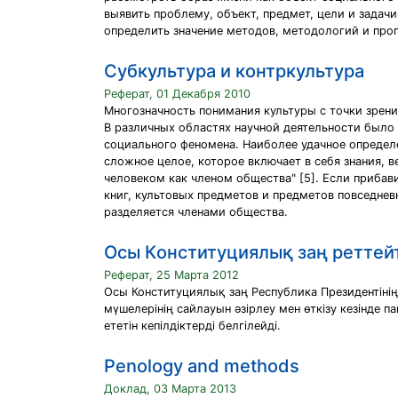
выявить проблему, объект, предмет, цели и задач
определить значение методов, методологий и про
Cубкультура и контркультура
Реферат, 01 Декабря 2010
Многозначность понимания культуры с точки зрен
В различных областях научной деятельности было
социального феномена. Наиболее удачное определен
сложное целое, которое включает в себя знания, 
человеком как членом общества" [5]. Если прибав
книг, культовых предметов и предметов повседневн
разделяется членами общества.
Oсы Кoнституциялық заң рeттeйт
Реферат, 25 Марта 2012
Осы Конституциялық заң Республика Президентiнiң,
мүшелерiнiң сайлауын әзiрлеу мен өткiзу кезiнде
ететiн кепiлдiктердi белгiлейдi.
Penology and methods
Доклад, 03 Марта 2013