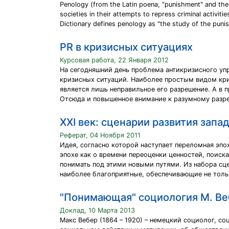
Penology (from the Latin poena, "punishment" and the s
societies in their attempts to repress criminal activit
Dictionary defines penology as "the study of the punis
PR в кризисных ситуациях
Курсовая работа, 22 Января 2012
На сегодняшний день проблема антикризисного уп
кризисных ситуаций. Наиболее простым видом криз
является лишь неправильное его разрешение. А в
Отсюда и повышенное внимание к разумному разре
XXI век: сценарии развития зап
Реферат, 04 Ноября 2011
Идея, согласно которой наступает переломная эпо
эпохе как о времени переоценки ценностей, поиска
понимать под этими новыми путями. Из набора сц
наиболее благоприятные, обеспечивающие не тольк
"Понимающая" социология М. Ве
Доклад, 10 Марта 2013
Макс Вебер (1864 – 1920) – немецкий социолог, с