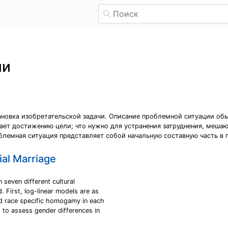
ии
тановка изобретательской задачи. Описание проблемной ситуации об
шает достижению цели; что нужно для устранения затруднения, мешаю
облемная ситуация представляет собой начальную составную часть в 
ial Marriage
 seven different cultural
. First, log-linear models are as
d race specific homogamy in each
 to assess gender differences in