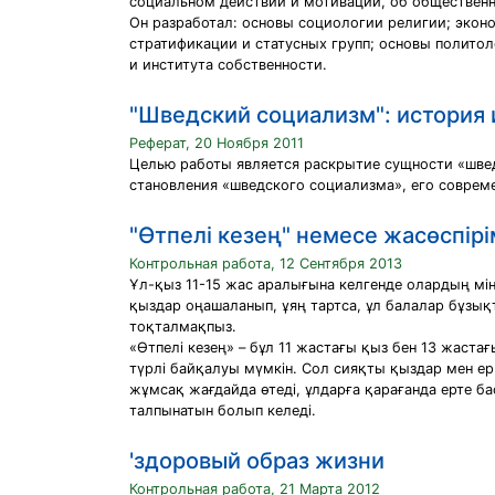
социальном действии и мотивации, об общественн
Он разработал: основы социологии религии; экон
стратификации и статусных групп; основы политол
и института собственности.
"Шведский социализм": история
Реферат, 20 Ноября 2011
Целью работы является раскрытие сущности «швед
становления «шведского социализма», его совреме
"Өтпелі кезең" немесе жасөспір
Контрольная работа, 12 Сентября 2013
Ұл-қыз 11-15 жас аралығына келгенде олардың міне
қыздар оңашаланып, ұяң тартса, ұл балалар бұзықт
тоқталмақпыз.
«Өтпелі кезең» – бұл 11 жастағы қыз бен 13 жаста
түрлі байқалуы мүмкін. Сол сияқты қыздар мен ер
жұмсақ жағдайда өтеді, ұлдарға қарағанда ерте бас
талпынатын болып келеді.
'здоровый образ жизни
Контрольная работа, 21 Марта 2012