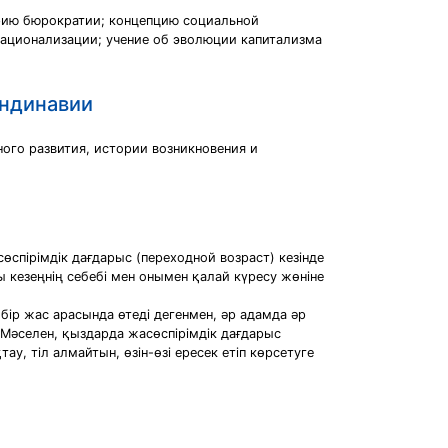
орию бюрократии; концепцию социальной
рационализации; учение об эволюции капитализма
андинавии
ого развития, истории возникновения и
спірімдік дағдарыс (переходной возраст) кезінде
ы кезеңнің себебі мен онымен қалай күресу жөніне
 бір жас арасында өтеді дегенмен, әр адамда әр
 Мәселен, қыздарда жасөспірімдік дағдарыс
у, тіл алмайтын, өзін-өзі ересек етіп көрсетуге