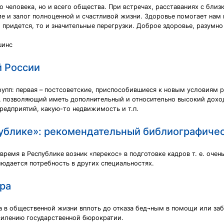
го человека, но и всего общества. При встречах, расставаниях с б
овие и залог полноценной и счастливой жизни. Здоровье помогает на
и придется, то и значительные перегрузки. Доброе здоровье, разум
шинс
й России
рупп: первая – постсоветские, приспособившиеся к новым условиям 
 позволяющий иметь дополнительный и относительно высокий доход
предприятий, какую-то недвижимость и т.п.
ублике»: рекомендательный библиографичес
время в Республике возник «перекос» в подготовке кадров т. е. оче
людается потребность в других специальностях.
ра
а в общественной жизни вплоть до отказа бед¬ным в помощи или заб
усилению государственной бюрократии.