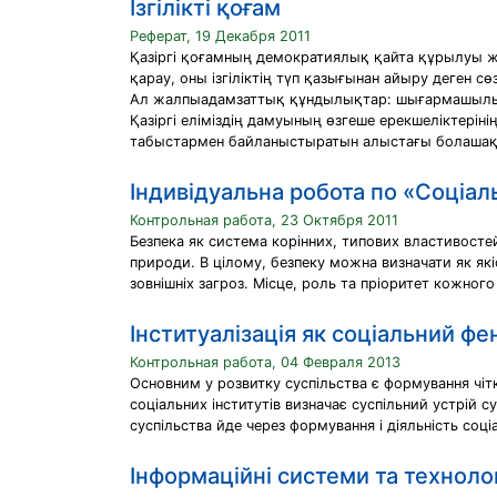
Ізгілікті қоғам
Реферат, 19 Декабря 2011
Қазiргi қоғамның демократиялық қайта құрылуы 
қарау, оны iзгiлiктiң түп қазығынан айыру деген с
Ал жалпыадамзаттық құндылықтар: шығармашылық, 
Қазiргi елiмiздiң дамуының өзгеше ерекшелiктерiн
табыстармен байланыстыратын алыстағы болашаққ
Індивідуальна робота по «Соціа
Контрольная работа, 23 Октября 2011
Безпека як система корінних, типових властивостей 
природи. В цілому, безпеку можна визначати як якіс
зовнішніх загроз. Місце, роль та пріоритет кожног
Інституалізація як соціальний ф
Контрольная работа, 04 Февраля 2013
Основним у розвитку суспільства є формування чітк
соціальних інститутів визначає суспільний устрій су
суспільства йде через формування і діяльність соціа
Інформаційні системи та техноло