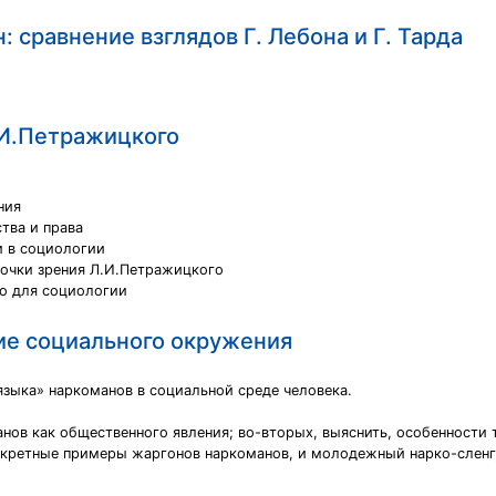
 сравнение взглядов Г. Лебона и Г. Тарда
.И.Петражицкого
ния
тва и права
и в социологии
точки зрения Л.И.Петражицкого
о для социологии
ие социального окружения
языка» наркоманов в социальной среде человека.
анов как общественного явления; во-вторых, выяснить, особенности
нкретные примеры жаргонов наркоманов, и молодежный нарко-сленг,