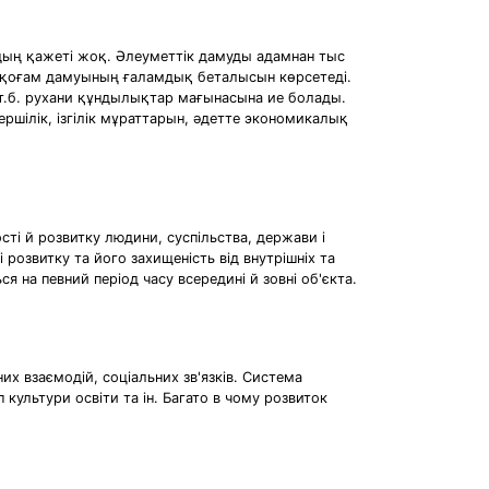
ың қажетi жоқ. Әлеуметтiк дамуды адамнан тыс
ргi қоғам дамуының ғаламдық беталысын көрсетедi.
т.б. рухани құндылықтар мағынасына ие болады.
ршiлiк, iзгiлiк мұраттарын, әдетте экономикалық
ості й розвитку людини, суспільства, держави і
 розвитку та його захищеність від внутрішніх та
я на певний період часу всередині й зовні об'єкта.
их взаємодій, соціальних зв'язків. Система
п культури освіти та ін. Багато в чому розвиток