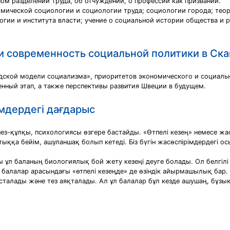
ом разделении труда, об отчуждении, о профессии как призвании.
омической социологии и социологии труда; социологии города; те
огии и института власти; учение о социальной истории общества и 
 и современность социальной политики в Ск
ской модели социализма», приоритетов экономического и социальн
нный этап, а также перспективы развития Швеции в будущем.
імдердегі дағдарыс
з-құлқы, психологиясы өзгере бастайды. «Өтпелі кезең» немесе жасө
ыққа бейім, ашуланшақ болып кетеді. Біз бүгін жасөспірімдердегі ос
ғы ұл баланың биологиялық бой жету кезеңі деуге болады. Ол белгілі
 балалар арасындағы «өтпелі кезеңде» де өзіндік айырмашылық бар.
талады және тез аяқталады. Ал ұл балалар бұл кезде ашушаң, бұзықта