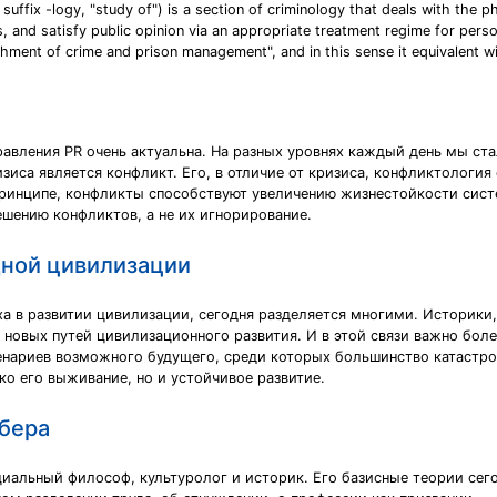
uffix -logy, "study of") is a section of criminology that deals with the p
ies, and satisfy public opinion via an appropriate treatment regime for pe
hment of crime and prison management", and in this sense it equivalent wi
равления PR очень актуальна. На разных уровнях каждый день мы ст
иса является конфликт. Его, в отличие от кризиса, конфликтология
 принципе, конфликты способствуют увеличению жизнестойкости сист
шению конфликтов, а не их игнорирование.
адной цивилизации
ха в развитии цивилизации, сегодня разделяется многими. Историк
 новых путей цивилизационного развития. И в этой связи важно боле
енариев возможного будущего, среди которых большинство катастро
о его выживание, но и устойчивое развитие.
бера
оциальный философ, культуролог и историк. Его базисные теории сег