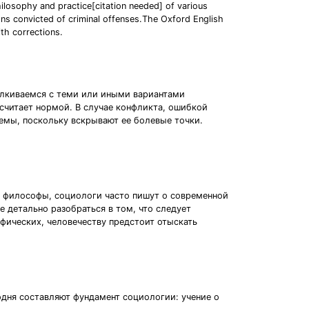
hilosophy and practice[citation needed] of various
rsons convicted of criminal offenses.The Oxford English
th corrections.
алкиваемся с теми или иными вариантами
 считает нормой. В случае конфликта, ошибкой
емы, поскольку вскрывают ее болевые точки.
и, философы, социологи часто пишут о современной
е детально разобраться в том, что следует
фических, человечеству предстоит отыскать
одня составляют фундамент социологии: учение о