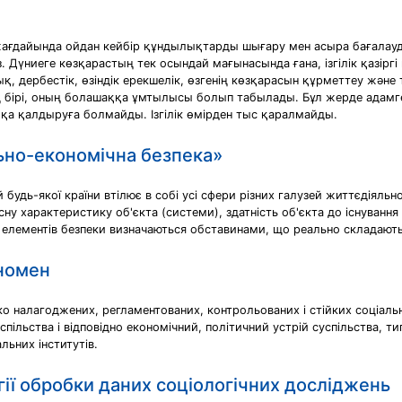
жағдайында ойдан кейбiр құндылықтарды шығару мен асыра бағалауд
өз. Дүниеге көзқарастың тек осындай мағынасында ғана, iзгiлiк қазi
дербестiк, өзiндiк ерекшелiк, өзгенiң көзқарасын құрметтеу және 
iң бiрi, оның болашаққа ұмтылысы болып табылады. Бұл жерде адамге
а қалдыруға болмайды. Iзгiлiк өмiрден тыс қаралмайды.
льно-економічна безпека»
будь-якої країни втілює в собі усі сфери різних галузей життєдіяльн
ну характеристику об'єкта (системи), здатність об'єкта до існування і
о елементів безпеки визначаються обставинами, що реально складаютьс
еномен
о налагоджених, регламентованих, контрольованих і стійких соціальн
спільства і відповідно економічний, політичний устрій суспільства, ти
льних інститутів.
гії обробки даних соціологічних досліджень