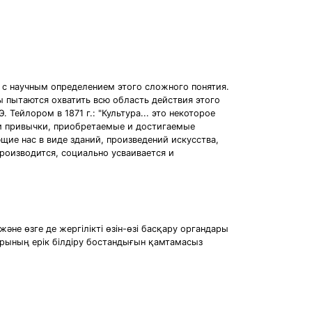
 с научным определением этого сложного понятия.
 пытаются охватить всю область действия этого
Тейлором в 1871 г.: "Культура... это некоторое
и и привычки, приобретаемые и достигаемые
щие нас в виде зданий, произведений искусства,
производится, социально усваивается и
не өзге де жергiлiктi өзiн-өзi басқару органдары
тарының ерiк бiлдiру бостандығын қамтамасыз