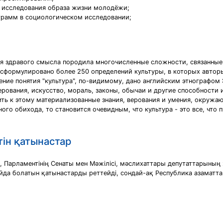
и исследования образа жизни молодёжи;
грамм в социологическом исследовании;
ия здравого смысла породила многочисленные сложности, связанные
 сформулировано более 250 определений культуры, в которых авторы
ие понятия "культура", по-видимому, дано английским этнографом Э. 
верования, искусство, мораль, законы, обычаи и другие способност
ить к этому материализованные знания, верования и умения, окружаю
ого обихода, то становится очевидным, что культура - это все, что 
ін қатынастар
 Парламентiнiң Сенаты мен Мәжiлiсi, мәслихаттары депутаттарының жә
 пайда болатын қатынастарды реттейдi, сондай-ақ Республика азамат