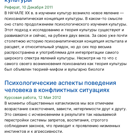
Реферат, 10 Декабря 2011
В НАЧАЛЕ XX в. в изучении культур возникло новое явление —
психоаналитическая концепция культуры. В каком-то смысле
оно стало продолжением психологического изучения культуры.
Этот подход к исследованию и теория культуры существуют и
развиваются и сейчас, на рубеже двух веков. За свою уже почти
столетнюю историю психоаналитическая концепция испытала и
расцвет, и относительный упадок, но до сих пор весьма
распространена и употребляема для интерпретации самого
широкого спектра явлений культуры. Несмотря на то что с
самого своего возникновения психоанализ как теория культуры
был объявлен теорией-мифом и вульгарно биологи
Психологические аспекты поведения
человека в конфликтных ситуациях
Курсовая работа, 12 Мая 2012
В моменты общественных катаклизмов мы все отмечаем
возрастание ожесточения, зависти, нетерпимости друг к другу.
Это связано с исчезновением в результате так называемой
перестройки системы запретов, воспитания, строгого
соблюдения законов, что приводит к проявлению низменных
инстинктов и к агрессивности.