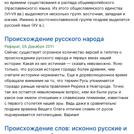
ко времени существования и распада общеевропейского
(праславянского) языка. Из этого общеславянского единства
(VI–VII вв.) выделяются несколько групп: восточная, западная и
южная. Именно в восточнославянской группе позднее выделится
русский язык (ХV в.).
Происхождение русского народа
Реферат, 05 Декабря 2011
Сейчас существует огромное количество версий и гипотез о
происхождении русского народа и первых веках нашей
истории. Какая из них истинная — сказать невозможно. Ясно
только, что русская история гораздо более древняя, чем
считали историки-норманисты. Еще в дореволюционное время
обращали внимание на то, что термин Русь упоминается
гораздо раньше начала правления Рюрика в Новгороде. Точно
так же остается невыясненным вопрос, кем же были русы и
какое они имели отношение к славянским племенам, известным
с первого столетия нашей эры. Ведь даже в сравнительно
поздние времена Вещего Олега отличие славян от русов
подчеркивается летописцами. Вариант
Происхождение слов: исконно русские и