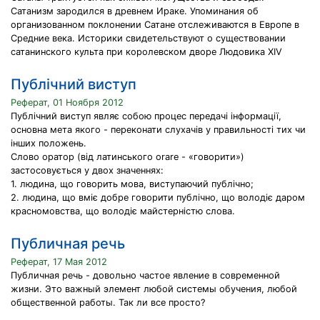
Сатанизм зародился в древнем Ираке. Упоминания об
организованном поклонении Сатане отслеживаются в Европе в
Средние века. Историки свидетельствуют о существовании
сатанинского культа при королевском дворе Людовика XIV
Публічний виступ
Реферат, 01 Ноября 2012
Публічний виступ являє собою процес передачі інформації,
основна мета якого - переконати слухачів у правильності тих чи
інших положень.
Слово оратор (від латинського orare - «говорити»)
застосовується у двох значеннях:
1. людина, що говорить мова, виступаючий публічно;
2. людина, що вміє добре говорити публічно, що володіє даром
красномовства, що володіє майстерністю слова.
Публичная речь
Реферат, 17 Мая 2012
Публичная речь - довольно частое явление в современной
жизни. Это важный элемент любой системы обучения, любой
общественной работы. Так ли все просто?