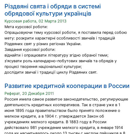
Різдвяні свята і обряди в системі
обрядової культури українців
Курсовая работа, 02 Марта 2013
Мета курсової роботи:
Опрацьовуючи тему курсової роботи, я поставила перед собою
мету: розкрити характерні особливості звичаїв і традицій
Різдвяних свят у різних регіонах України.
Завдання курсової роботи:
віднайти і опрацювати літературу згідно обраної теми;
з'ясувати роль календарно-побутових звичаїв та обрядів у
процесі творення національної культури;
дослідити звичаї і традиції циклу Різдвяних свят.
Развитие кредитной кооперации в России
Реферат, 20 Декабря 2011
Россия имела самое развитое законодательство, регулирующее
деятельность кредитных кооперативов. Так в стране уже в 1
июня 1895 года правительством было принято положение о
мелком кредите, а в 1904 г. утверждается Закон об
учреждениях мелкого кредита. В 1883 году в России
действовало 981 учреждение мелкого кредита, в январе 1914
года их насчитывалось около 13 тысяч с числом пайщиков в 8