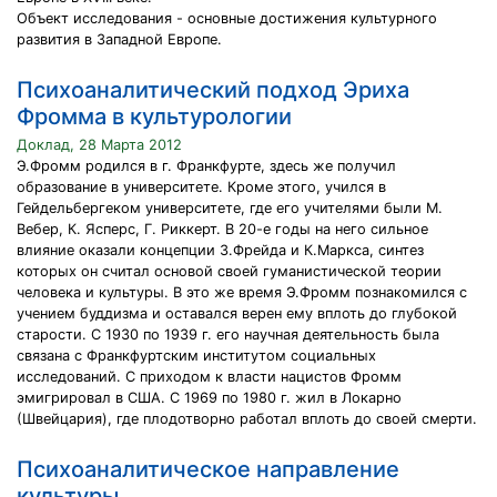
Объект исследования - основные достижения культурного
развития в Западной Европе.
Психоаналитический подход Эриха
Фромма в культурологии
Доклад, 28 Марта 2012
Э.Фромм родился в г. Франкфурте, здесь же получил
образование в университете. Кроме этого, учился в
Гейдельбергеком университете, где его учителями были М.
Вебер, К. Ясперс, Г. Риккерт. В 20-е годы на него сильное
влияние оказали концепции З.Фрейда и К.Маркса, синтез
которых он считал основой своей гуманистической теории
человека и культуры. В это же время Э.Фромм познакомился с
учением буддизма и оставался верен ему вплоть до глубокой
старости. С 1930 по 1939 г. его научная деятельность была
связана с Франкфуртским институтом социальных
исследований. С приходом к власти нацистов Фромм
эмигрировал в США. С 1969 по 1980 г. жил в Локарно
(Швейцария), где плодотворно работал вплоть до своей смерти.
Психоаналитическое направление
культуры