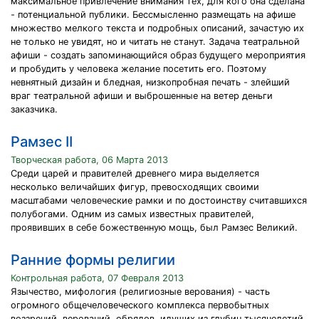
максимальное привлечение внимания тех, для кого она сделана
- потенциальной публики. Бессмысленно размещать на афише
множество мелкого текста и подробных описаний, зачастую их
не только не увидят, но и читать не станут. Задача театральной
афиши - создать запоминающийся образ будущего мероприятия
и пробудить у человека желание посетить его. Поэтому
невнятный дизайн и бледная, низкопробная печать - злейший
враг театральной афиши и выброшенные на ветер деньги
заказчика.
Рамзес II
Творческая работа, 06 Марта 2013
Среди царей и правителей древнего мира выделяется
несколько величайших фигур, превосходящих своими
масштабами человеческие рамки и по достоинству считавшихся
полубогами. Одним из самых известных правителей,
проявивших в себе божественную мощь, был Рамзес Великий.
Ранние формы религии
Контрольная работа, 07 Февраля 2013
Язычество, мифология (религиозные верования) - часть
огромного общечеловеческого комплекса первобытных
воззрений, верований, обрядов, идущих из глубин тысячелетий