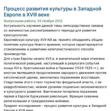
Процесс развития культуры в Западной
Европе в XVIII веке
Контрольная работа, 03 Ноября 2012
Актуальность изучения данной темы непосредственно связана
со значимостью рассматриваемого периода для развития
культурологии.
Европейскую культуру XVII-XIX вв. принято объединять общим
понятием культура Нового времени, которое характеризуется
становлением и развитием капиталистического способа
производства.
Для стран Европы начало XVII в. в значительной мере отмечено
политической реакцией, наступившей в результате событий
конца XVI в. Крестьянская война в Германии (1524-1525 гг.), во
многом являвшаяся продолжением народного движения против
католической церкви, закончилась поражением восставших.
Следствием этого стало торжество феодальной власти, с ее
раздробленностью, низким уровнем социально-экономического
и культурного развития. Фактически потерпела поражение
первая в Европе буржуазная революция. Франция охвачена
религиозными и гражданскими войнами.
Предмет исследования - процесс развития культуры в Западной
Европе в XVIII веке.