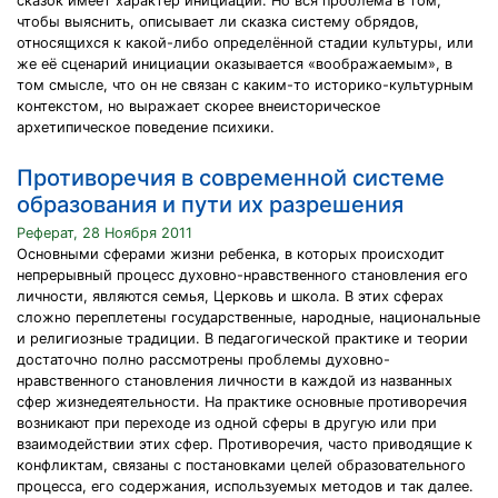
сказок имеет характер инициации. Но вся проблема в том,
чтобы выяснить, описывает ли сказка систему обрядов,
относящихся к какой-либо определённой стадии культуры, или
же её сценарий инициации оказывается «воображаемым», в
том смысле, что он не связан с каким-то историко-культурным
контекстом, но выражает скорее внеисторическое
архетипическое поведение психики.
Противоречия в современной системе
образования и пути их разрешения
Реферат, 28 Ноября 2011
Основными сферами жизни ребенка, в которых происходит
непрерывный процесс духовно-нравственного становления его
личности, являются семья, Церковь и школа. В этих сферах
сложно переплетены государственные, народные, национальные
и религиозные традиции. В педагогической практике и теории
достаточно полно рассмотрены проблемы духовно-
нравственного становления личности в каждой из названных
сфер жизнедеятельности. На практике основные противоречия
возникают при переходе из одной сферы в другую или при
взаимодействии этих сфер. Противоречия, часто приводящие к
конфликтам, связаны с постановками целей образовательного
процесса, его содержания, используемых методов и так далее.