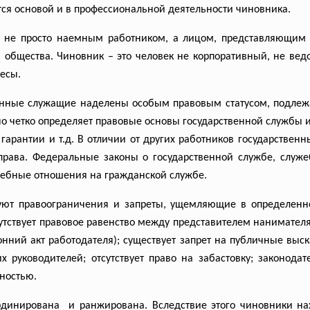
тся основой и в профессиональной деятельности чиновника.
не просто наемным работником, а лицом, представляющим г
общества. Чиновник – это человек не корпоративный, не ведо
есы.
енные служащие наделены особым правовым статусом, подлежа
но четко определяет правовые основы государственной службы и
, гарантии и т.д. В отличии от других работников государств
 права. Федеральные законы о государственной службе, служ
ужебные отношения на гражданской службе.
ют правоограничения и запреты, ущемляющие в определенно
тсутствует правовое равенство между представителем нанимате
онний акт работодателя); существует запрет на публичные вы
х руководителей; отсутствует право на забастовку; законод
ностью.
динирована и ранжирована. Вследствие этого чиновники на