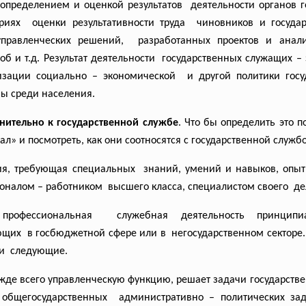
 определением и оценкой
результатов деятельности органов
г
ериях оценки результативности труда чиновников и госуда
управленческих
решений, разработанных проектов и
анал
б и т.д. Результат
деятельности государственных служащих –
изации социально –
экономической и другой политики госуд
ы среди населения.
нительно к государственной службе
. Что бы определить это п
» и посмотреть, как они соотносятся с государственной службо
ия, требующая
специальных знаний, умений и навыков, опыт
налом – работником высшего класса, специалистом своего де
к
профессиональная служебная деятельность
принцип
ющих в госбюджетной сфере или в негосударственном секторе
ти следующие.
де всего управленческую функцию, решает задачи государстве
общегосударственных административно – политических зада