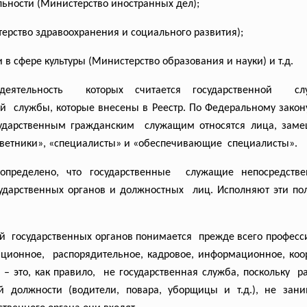
ности (Министерство иностранных дел);
рство здравоохранения и социального развития);
 сфере культуры (Министерство образования и науки) и т.д.
деятельность которых считается
государственной сл
ой службы, которые внесены в Реестр. По Федеральному зако
ударственным гражданским служащим относятся лица, за
ветники», «специалисты» и «
обеспечивающие специалисты».
делено, что государственные служащие непосредстве
сударственных органов и
должностных лиц. Исполняют эти пол
й государственных органов
понимается прежде всего професс
зационное, распорядительное, кадровое, информационное, ко
 – это, как
правило, не государственная служба, поскольку р
ой должности (водители, повара, уборщицы и т.д.), не зан