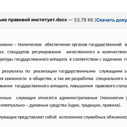
ьно правовой институит.docx
— 53.79 Кб (
Скачать док
онно – техническое обеспечение органов
государственной 
вил, стандартов регулирования качественного и
количестве
уктуры государственного
аппарата в соответствии с задачами г
результаты по реализации государственными служащими з
ия
законности в обществе, а так же разработка специального з
вания государственного аппарата, повышения правового стату
венных служащих относятся
административные (технологии 
лектуально – духовные средства (идеи, традиции, правила).
служащих представляет собой исполнение служебных
обязанно