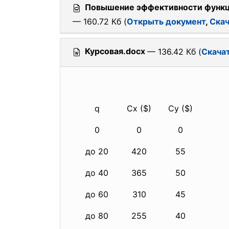
Повышение эффективности функци
— 160.72 Кб (
Открыть документ
,
Скач
Курсовая.docx
— 136.42 Кб (
Скача
q
Cx ($)
Cy ($)
0
0
0
до 20
420
55
до 40
365
50
до 60
310
45
до 80
255
40