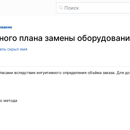
ование
ного плана замены оборудован
тель скрыл имя
пасами вследствие интуитивного определения объёма заказа. Для д
го метода