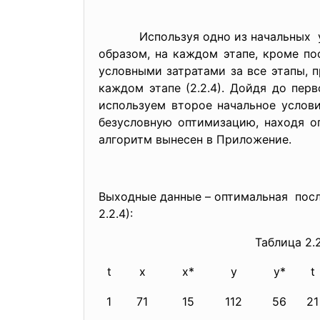
Используя одно из начальных усл
образом, на каждом этапе, кроме п
условными затратами за все этапы,
каждом этапе (2.2.4). Дойдя до пер
используем второе начальное услов
безусловную оптимизацию, находя о
алгоритм вынесен в Приложение.
Выходные данные – оптимальная посл
2.2.4):
Таблица 2.
t
x
x*
y
y*
t
1
71
15
112
56
21