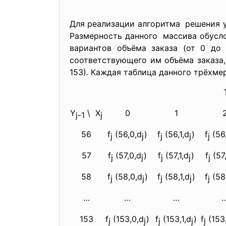
Для реализации алгоритма решения 
Размерность данного массива обусло
вариантов объёма заказа (от 0 до
соответствующего им объёма заказа,
153). Каждая таблица данного трёхмер
Y
\ X
0
1
j-1
j
56
f
(56,0,d
)
f
(56,1,d
)
f
(56
j
j
j
j
j
57
f
(57,0,d
)
f
(57,1,d
)
f
(57
j
j
j
j
j
58
f
(58,0,d
)
f
(58,1,d
)
f
(58
j
j
j
j
j
…
…
…
153
f
(153,0,d
)
f
(153,1,d
)
f
(153
j
j
j
j
j