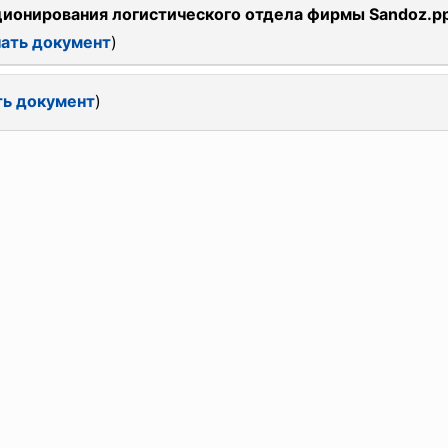
онирования логистического отдела фирмы Sandoz.p
ать документ
)
ть документ
)