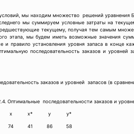
овий, мы находим множество решений уравнения 
оследнего мы суммируем условные затраты на текущ
 предшествующие текущему, получая тем самым множе
вого этапа, мы будем иметь возможные значения сум
ие и правило установления уровня запаса в конце ка
птимальную последовательность заказов и уровней з
едовательность заказов и уровней запасов (в сравнен
2.4. Оптимальные последовательности заказов и уровн
x
x*
y
y*
74
41
86
58