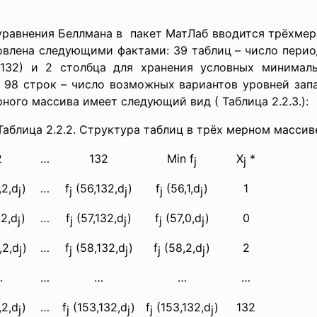
уравнения Беллмана в пакет МатЛаб вводится трёхмер
влена следующими фактами: 39 таблиц – число перио
 132) и 2 столбца для хранения условных минима
 98 строк – число возможных вариантов уровней зап
ного массива имеет следующий вид ( Таблица 2.2.3.):
Таблица 2.2.2. Структура таблиц в трёх мерном массив
2
…
132
Min f
X
*
j
j
,2,d
)
…
f
(56,132,d
)
f
(56,1,d
)
1
j
j
j
j
j
,2,d
)
…
f
(57,132,d
)
f
(57,0,d
)
0
j
j
j
j
j
,2,d
)
…
f
(58,132,d
)
f
(58,2,d
)
2
j
j
j
j
j
…
…
…
…
…
,2,d
)
…
f
(153,132,d
)
f
(153,132,d
)
132
j
j
j
j
j