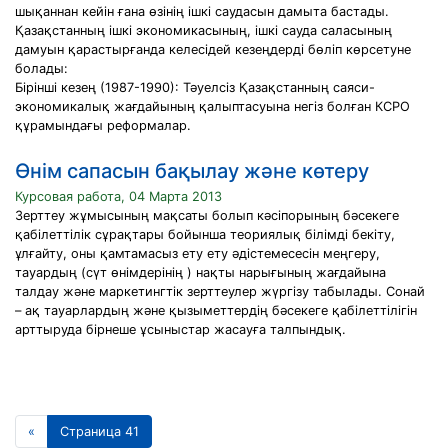
шықаннан кейін ғана өзінің ішкі саудасын дамыта бастады.
Қазақстанның ішкі экономикасының, ішкі сауда саласының
дамуын қарастырғанда келесідей кезеңдерді бөліп көрсетуне
болады:
Бірінші кезең (1987-1990): Тәуелсіз Қазақстанның саяси-
экономикалық жағдайының қалыптасуына негіз болған КСРО
құрамындағы реформалар.
Өнім сапасын бақылау және көтеру
Курсовая работа, 04 Марта 2013
Зерттеу жұмысының мақсаты болып кәсіпорының бәсекеге
қабілеттілік сұрақтары бойынша теориялық білімді бекіту,
ұлғайту, оны қамтамасыз ету ету әдістемесесін меңгеру,
тауардың (сүт өнімдерінің ) нақты нарығының жағдайына
талдау және маркетингтік зерттеулер жүргізу табылады. Сонай
– ақ тауарлардың және қызыметтердің бәсекеге қабілеттілігін
арттыруда бірнеше ұсыныстар жасауға талпындық.
«
Страница 41