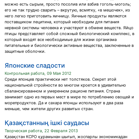
можно есть сырым, просто посолив или взбив гоголь-моголь;
его не так трудно сварить – вкрутую, всмятку, «в мешочек», из
него легко приготовить яичницу. Яичные продукты являются
поставщиком лецитина, который необходим для питания
нервной системы человека и участвуют в обмене веществ. Яйцо
птицы представляет собой сложный биологический комплекс, в
который входят все необходимые для жизни организма
питательные и биологически активные вещества, заключенные в
защитные оболочки.
Японские сладости
Контрольная работа, 09 Мая 2012
Среди японцев практически нет толстяков. Секрет этой
национальной стройности во многом кроется в удивительно
сбалансированном и умеренном рационе питания. Страна
занимает одно из первых мест в мире по потреблению овощей и
морепродуктов. Да и сахара японцы используют в два раза
меньше, чем жители других развитых стран.
Қазақстанның ішкі саудасы
Творческая работа, 22 Февраля 2013
Қазақстан КСРО құрамынан шығып, жоспарлы экономикадан