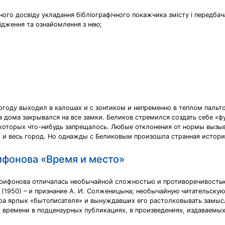
ого досвіду укладання бібліографічного покажчика змісту і передбач
лідження та ознайомлення з нею;
огоду выходил в калошах и с зонтиком и непременно в теплом пальто
а дома закрывался на все замки. Беликов стремился создать себе «ф
 которых что-нибудь запрещалось. Любые отклонения от нормы вызы
 и весь город. Но однажды с Беликовым произошла странная история
ифонова «Время и место»
Трифонова отличалась необычайной сложностью и противоречивостью
(1950) – и признание А. И. Солженицына; необычайную читательскую 
ора ярлык «бытописателя» и вынуждавших его растолковывать замыс
м времени в подцензурных публикациях, в произведениях, издаваем