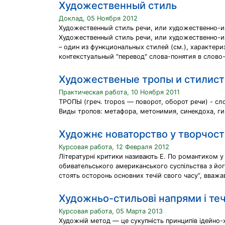
Художественный стиль
Доклад, 05 Ноября 2012
Художественный стиль речи, или художественно-
Художественный стиль речи, или художественно-
– один из функциональных стилей (см.), характери
контекстуальный "перевод" слова-понятия в слово-
Художественые тропы и стилист
Практическая работа, 10 Ноября 2011
ТРОПЫ (греч. tropos — поворот, оборот речи) - с
Виды тропов: метафора, метонимия, синекдоха, ги
Художнє новаторство у творчості
Курсовая работа, 12 Февраля 2012
Літературні критики називають Е. По романтиком у
обивательського американського суспільства з його
стоять осторонь основних течій свого часу”, вважа
Художньо-стильові напрями і течі
Курсовая работа, 05 Марта 2013
Художній метод — це сукупність принципів ідейно-х