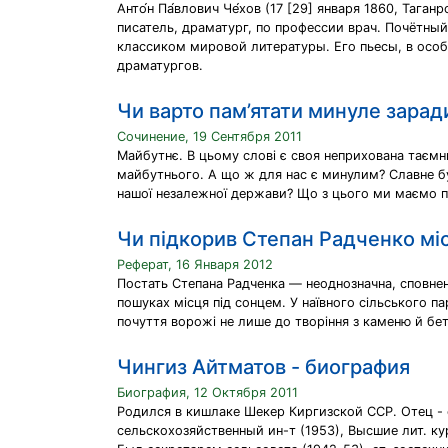
Анто́н Па́влович Че́хов (17 [29] января 1860, Та
писатель, драматург, по профессии врач. Почётн
классиком мировой литературы. Его пьесы, в особ
драматургов.
Чи варто пам’ятати минуле зара
Сочинение, 19 Сентября 2011
Майбутнє. В цьому слові є своя неприхована таємни
майбутнього. А що ж для нас є минулим? Славне бут
нашої незалежної держави? Що з цього ми маємо п
Чи підкорив Степан Радченко мі
Реферат, 16 Января 2012
Постать Степана Радченка — неоднозначна, сповнен
пошуках місця під сонцем. У наївного сільського п
почуття ворожі не лише до творіння з каменю й бет
Чингиз Айтматов - биография
Биография, 12 Октября 2011
Родился в кишлаке Шекер Киргизской ССР. Отец - 
сельскохозяйственный ин-т (1953), Высшие лит. к