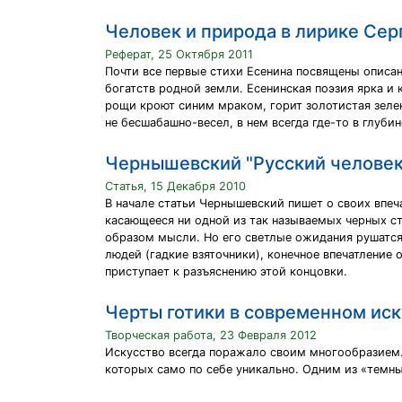
Человек и природа в лирике Сер
Реферат, 25 Октября 2011
Почти все первые стихи Есенина посвящены описа
богатств родной земли. Есенинская поэзия ярка и 
рощи кроют синим мраком, горит золотистая зелен
не бесшабашно-весел, в нем всегда где-то в глубин
Чернышевский "Русский человек
Статья, 15 Декабря 2010
В начале статьи Чернышевский пишет о своих впеча
касающееся ни одной из так называемых черных с
образом мысли. Но его светлые ожидания рушатся 
людей (гадкие взяточники), конечное впечатление 
приступает к разъяснению этой концовки.
Черты готики в современном иск
Творческая работа, 23 Февраля 2012
Искусство всегда поражало своим многообразием.
которых само по себе уникально. Одним из «темны