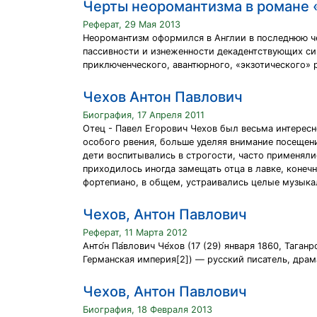
Черты неоромантизма в романе
Реферат, 29 Мая 2013
Неоромантизм оформился в Англии в последнюю чет
пассивности и изнеженности декадентствующих си
приключенческого, авантюрного, «экзотического» р
Чехов Антон Павлович
Биография, 17 Апреля 2011
Отец - Павел Егорович Чехов был весьма интересн
особого рвения, больше уделяя внимание посещен
дети воспитывались в строгости, часто применяли
приходилось иногда замещать отца в лавке, конеч
фортепиано, в общем, устраивались целые музыка
Чехов, Антон Павлович
Реферат, 11 Марта 2012
Анто́н Па́влович Че́хов (17 (29) января 1860, Таг
Германская империя[2]) — русский писатель, драма
Чехов, Антон Павлович
Биография, 18 Февраля 2013