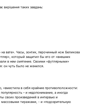
ає вирішення таких завдань:
 на вате». Часы, зонтик, перочинный нож Беликова
утляр», который защитил бы его от «внешних
вали в нем смятение. Своими «футлярными»
: он чуть было не женился.
, «вместила в себя крайние противоположности:
популярность – и недопонимание, а иногда
лы своих произведений в интервью и
ых массовыми тиражами, - и «подозрительную