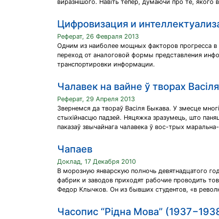
виразнішого. Навіть тепер, думаючи про те, якого 
Цифровизация и интеллектуализ
Реферат, 26 Февраля 2013
Одним из наиболее мощных факторов прогресса в 
переход от аналоговой формы представления инфо
транспортировки информации.
Чалавек на вайне ў творах Васіл
Реферат, 29 Апреля 2013
Звернемся да твораў Васіля Быкава. У змесце многі
стыхійнасцю падзей. Няцяжка зразумець, што паняцці
паказаў звычайнага чалавека ў вос-трых маральна
Чапаев
Доклад, 17 Декабря 2010
В морозную январскую полночь девятнадцатого год
фабрик и заводов приходят рабочие проводить то
Федор Клычков. Он из бывших студентов, «в револ
Часопис “Рідна Мова” (1937−1938 