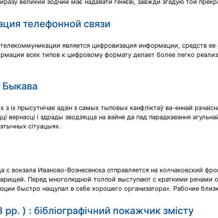
виразу великий зодчий має надавати генієві, завжди згадую той прекр
ация телефонной связи
телекоммуникации является цифровизация информации, средств ее 
рмации всех типов к цифровому формату делает более легко реали
я Быкава
х з іх прысутнічае адзін з самых тыповых канфліктаў ва-еннай рэчаіс
 вернасці і здрады зводзяцца на вайне да пад парадкавання агульнай во
-этычных сітуацыях.
а с вокзала Иваново-Вознесенска отправляется на колчаковский фро
варищей. Перед многолюдной толпой выступают с краткими речами о
юции быстро нащупал в себе хорошего организатора». Рабочие близк
рр. ) : бібліографічний покажчик змісту