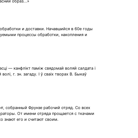
асний образ...»
обработки и доставки. Начавшийся в 60е годы
зуемыми процессы обработки, накопления и
насці — канфлікт паміж свядомай воляй салдата і
лі, г. зн. загаду. I ў сваіх творах В. Быкаў
нт, собранный Фрунзе рабочий отряд. Со всех
раторы. От имени отряда прощается с ткачами
о знают его и считают своим.