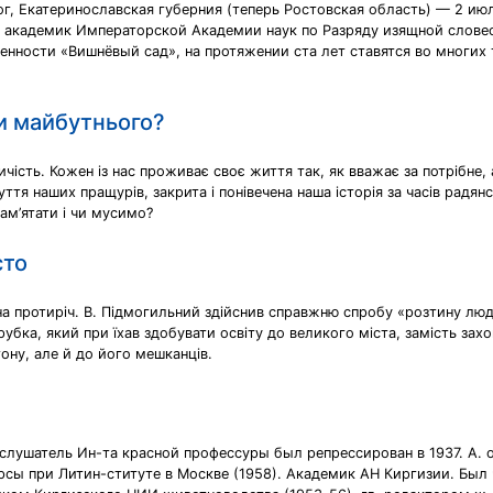
ганрог, Екатеринославская губерния (теперь Ростовская область) — 2
ый академик Императорской Академии наук по Разряду изящной слов
енности «Вишнёвый сад», на протяжении ста лет ставятся во многих
ди майбутнього?
чість. Кожен із нас проживає своє життя так, як вважає за потрібне
тя наших пращурів, закрита і понівечена наша історія за часів радянс
ам’ятати і чи мусимо?
сто
а протиріч. В. Підмогильний здійснив справжню спробу «розтину людс
арубка, який при їхав здобувати освіту до великого міста, замість з
ону, але й до його мешканців.
слушатель Ин-та красной профессуры был репрессирован в 1937. А.
урсы при Литин-ституте в Москве (1958). Академик АН Киргизии. Бы