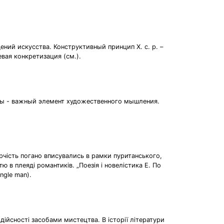
ний искусства. Конструктивный принцип Х. с. р. –
вая конкретизация (см.).
опы - важный элемент художественного мышления.
рчість погано вписувались в рамки пуританського,
в плеяді романтиків. „Поезія і новелістика Е. По
ngle man).
дійсності засобами мистецтва. В історії літератури