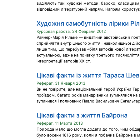
виділяють такі художні методи: бароко, класицизм
відповідний літературний напрям. Напрям користу
Художня самобутність лірики Рі
Курсовая работа, 24 Февраля 2012
Райнер-Марія Рільке — видатний австрійський поет,
сприйняття внутрішнього життя і навколишньої дійсн
лише тим, що перебував «біля витоків нової літерату
актуальною, адже на початку третього тисячоліття 
інтерпретації авторів ХХ ст.
Цікаві факти із життя Тараса Ше
Реферат, 31 Января 2013
Ви не повірите, але національний герой України Та
проїздом, багато років мандрівники зупинялися на з
зупинився і полковник Павло Васильович Енгельгар
Цікаві факти з життя Байрона
Реферат, 11 Марта 2013
Природа мало що могла додати до того, чим обдарува
було восени 1816 року, коли я побачив Байрона в мі