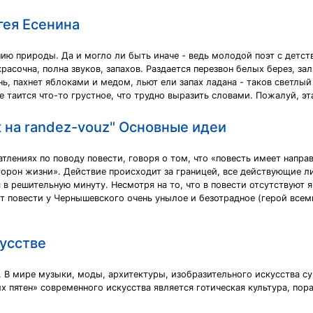
гея Есенина
нию природы. Да и могло ли быть иначе - ведь молодой поэт с детс
красочна, полна звуков, запахов. Раздается перезвон белых берез, 
ь, пахнет яблоками и медом, льют ели запах ладана - таков светлы
е таится что-то грустное, что трудно выразить словами. Пожалуй, эт
 на randez-vouz" Основные идеи
тлениях по поводу повести, говоря о том, что «повесть имеет направ
торон жизни». Действие происходит за границей, все действующие 
в решительную минуту. Несмотря на то, что в повести отсутствуют 
от повести у Чернышевского очень унылое и безотрадное (герой всем
усстве
 В мире музыки, моды, архитектуры, изобразительного искусства су
х пятен» современного искусства является готическая культура, п