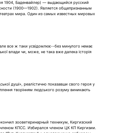
 июля 1904, Баденвайлер) — выдающийся русский
есности (1900—1902). Является общепризнанным
 театрах мира. Один из самых известных мировых
, але все ж таки усвідомлює--без минулого немає
ької влади чи, може, не така вже далека історія
ької душі», реалістично показавши свого героя у
ахоплення творінням людського розуму виникають
 окончил зооветеринарный техникум, Киргизский
л членом КПСС. Избирался членом ЦК КП Киргизии.