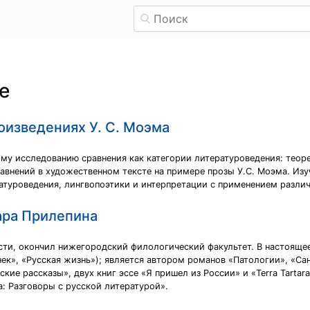
е
оизведениях У. С. Моэма
му исследованию сравнения как категории литературоведения: теоре
авнений в художественном тексте на примере прозы У.С. Моэма. Изу
ратуроведения, лингвопоэтики и интерпретации с применением разли
ара Прилепина
асти, окончил нижегородский филологический факультет. В настоящее
ек», «Русская жизнь»); является автором романов «Патологии», «Сан
кие рассказы», двух книг эссе «Я пришел из России» и «Terra Tartar
: Разговоры с русской литературой».