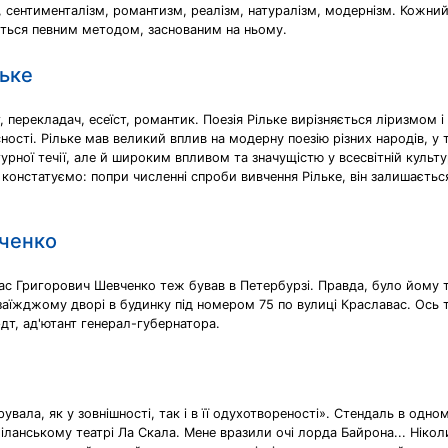
, сентименталізм, романтизм, реалізм, натуралізм, модернізм. Кожни
ється певним методом, заснованим на ньому.
льке
 перекладач, есеїст, романтик. Поезія Pільке вирізняється ліризмом 
ості. Рільке мав великий вплив на модерну поезію різних народів, у то
рної течії, але й широким впливом та значущістю у всесвітній культурі,
констатуємо: попри численні спроби вивчення Рільке, він залишаєтьс
вченко
рас Григорович Шевченко теж бував в Петербурзі. Правда, було йому т
аїжджому дворі в будинку під номером 75 по вулиці Краславас. Ось так
дт, ад'ютант генерал-губернатора.
ла, як у зовнішності, так і в її одухотвореності». Стендаль в одному
ланському театрі Ла Скала. Мене вразили очі лорда Байрона... Ніколи