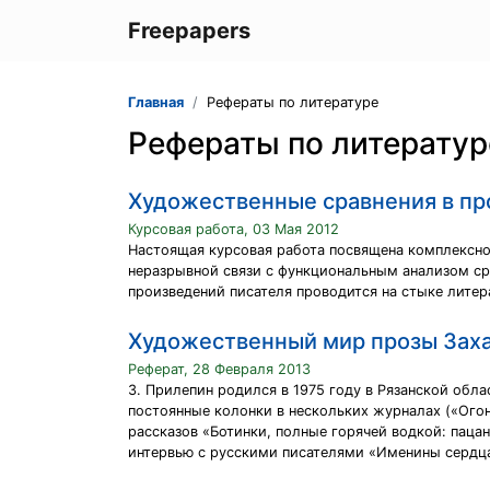
Freepapers
Главная
Рефераты по литературе
Рефераты по литератур
Художественные сравнения в пр
Курсовая работа, 03 Мая 2012
Настоящая курсовая работа посвящена комплексно
неразрывной связи с функциональным анализом ср
произведений писателя проводится на стыке лите
Художественный мир прозы Зах
Реферат, 28 Февраля 2013
З. Прилепин родился в 1975 году в Рязанской обл
постоянные колонки в нескольких журналах («Огон
рассказов «Ботинки, полные горячей водкой: пацанс
интервью с русскими писателями «Именины сердца