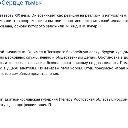
 «Сердце тьмы»
верть XIX века. Он возникает как реакция на реализм и натурализм
мволистов неоромантики пытались противопоставить свой идеал ярк
омана, основу которого заложили М. Рид и Ф. Купер. Н
ой личностью. Он имел в Таганроге бакалейную лавку, будучи купцом
ию церковных служб, пению и общественным делам. Обстановка в д
сь и телесные наказания, бездельничать никому не дозволялось. По
но в ущерб занятиям. По вечерам пели хором. Отец прекрасно играл 
льные семейные представления.
анрог, Екатеринославская губерния (теперь Ростовская область), Росс
тург, по профессии врач. П