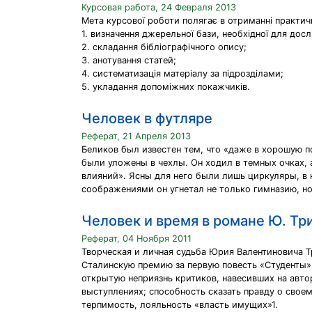
Курсовая работа, 24 Февраля 2013
Мета курсової роботи полягає в отриманні практичн
1. визначення джерельної бази, необхідної для дос
2. складання бібліографічного опису;
3. анотування статей;
4. систематизація матеріалу за підрозділами;
5. укладання допоміжних покажчиків.
Человек в футляре
Реферат, 21 Апреля 2013
Беликов был известен тем, что «даже в хорошую п
были уложены в чехлы. Он ходил в темных очках, 
влияний». Ясны для него были лишь циркуляры, в
соображениями он угнетал не только гимназию, но
Человек и время в романе Ю. Тр
Реферат, 04 Ноября 2011
Творческая и личная судьба Юрия Валентиновича 
Сталинскую премию за первую повесть «Студенты» 
открытую неприязнь критиков, навесивших на авт
выступлениях; способность сказать правду о свое
терпимость, лояльность «власть имущих»1.