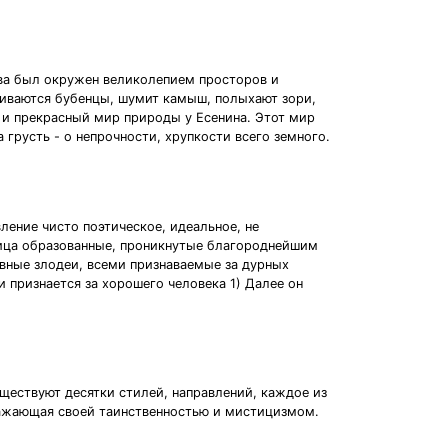
тва был окружен великолепием просторов и
заливаются бубенцы, шумит камыш, полыхают зори,
й и прекрасный мир природы у Есенина. Этот мир
а грусть - о непрочности, хрупкости всего земного.
ление чисто поэтическое, идеальное, не
лица образованные, проникнутые благороднейшим
явные злодеи, всеми признаваемые за дурных
и признается за хорошего человека 1) Далее он
ществуют десятки стилей, направлений, каждое из
оражающая своей таинственностью и мистицизмом.