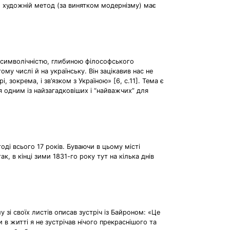
й художній метод (за винятком модернізму) має
і символічністю, глибиною філософського
му числі й на українську. Він зацікавив нас не
 зокрема, і зв’язком з Україною» [6, с.11]. Тема є
я одним із найзагадковіших і “найважчих” для
оді всього 17 років. Буваючи в цьому місті
, в кінці зими 1831-го року тут на кілька днів
 зі своїх листів описав зустріч із Байроном: «Це
 в житті я не зустрічав нічого прекраснішого та