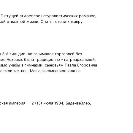
. Гнетущей атмосфере натуралистических романов,
ой отважной жизни. Они тяготели к жанру
 3-й гильдии, но занимался торговлей без
оме Чеховых была традиционно - патриархальной:
мимо учебы в гимназии, сыновьям Павла Егоровича
на скрипке, пел, Маша аккомпанировала на
ийская империя — 2 (15) июля 1904, Баденвейлер,