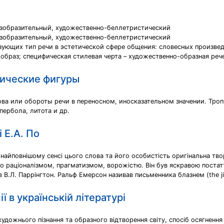
изобразительный, художественно-беллетристический
изобразительный, художественно-беллетристический
зующих тип речи в эстетической сфере общения: словесных произведе
образ; специфическая стилевая черта – художественно-образная рече
ические фигуры
лова или обороты речи в переносном, иносказательном значении. Тр
пербола, литота и др.
 Е.А. По
 найповнішому сенсі цього слова та його особистість оригінальна тво
 раціоналізмом, прагматизмом, ворожістю. Він був яскравою постаттю 
в В.Л. Паррiнгтон. Ральф Емерсон називав письменника блазнем (the ji
ї в українській літературі
удожнього пізнання та образного відтворення світу, спосіб осягнення 