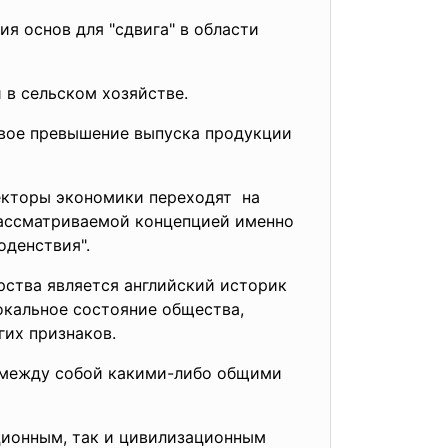
я основ для "сдвига" в области
к и в сельском хозяйстве.
чивое превышение выпуска продукции
секторы экономики
переходят на
 рассматриваемой концепцией именно
агоденствия".
рства является английский историк
окальное состояние общества,
ругих признаков.
х между собой какими-либо общими
ационным, так и цивилизационным