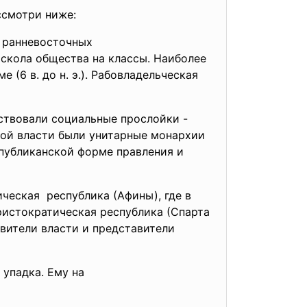
рассмотри ниже:
е
ранневосточных
скола общества на классы. Наиболее
е (6 в. до н. э.). Рабовладельческая
ствовали социальные прослойки -
ной власти были унитарные монархии
спубликанской форме правления и
й.
ческая республика (Афины), где в
ристократическая республика (Спарта
авители власти и представители
упадка. Ему на