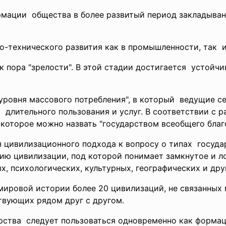
мации общества в более развитый период закладывани
.
учно-технического развития как в промышленности, та
к пора "зрелости". В этой стадии достигается устой
о уровня массового потребления", в который ведущие 
 длительного пользования и
услуг. В соответствии с
, которое можно назвать "государством всеобщего бл
я
цивилизационного подхода к вопросу о типах госуда
цию цивилизации, под которой понимает замкнутое и л
, психологических, культурных, географических и д
 мировой истории более 20 цивилизаций, не связанны
ствующих рядом друг с другом.
арства следует пользоваться одновременно как форм