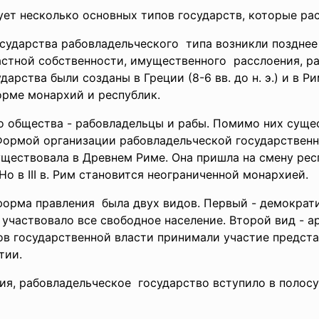
ет несколько основных типов государств, которые 
сударства
рабовладельческого типа возникли поздне
астной собственности,
имущественного расслоения, ра
рства были созданы в Греции (8-6 вв. до н. э.) и в Рим
форме монархий и республик.
 общества - рабовладельцы и рабы. Помимо них суще
Формой организации рабовладельческой государствен
уществовала в Древнем Риме. Она пришла на смену ре
. Но в III в. Рим становится неограниченной монархие
 форма
правления была двух видов. Первый - демократи
участвовало все свободное население. Второй вид - а
нов государственной власти принимали участие предст
ратии.
я, рабовладельческое государство вступило в полосу 