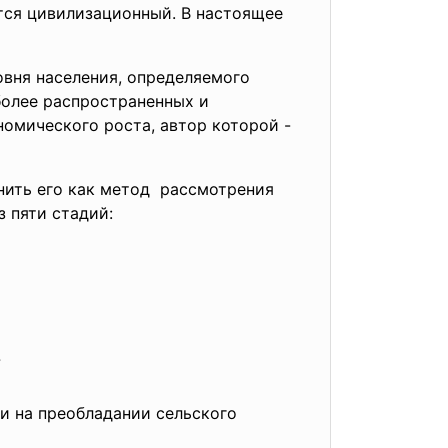
ся цивилизационный. В настоящее
овня населения, определяемого
более распространенных и
номического роста, автор которой -
снить его как метод рассмотрения
 из пяти стадий:
7
 и на преобладании сельского