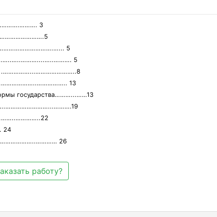
……….………. 3
……………………….5
……………………………….…... 5
……..…..………....…..………. 5
тия .……………...…………………..8
………………………..…………….. 13
формы государства………...……13
……...……………………...……….19
…..…………..22
 24
……………………..………… 26
аказать работу?