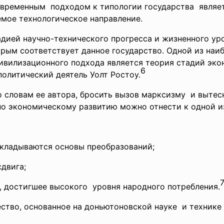
ременным подходом к типологии государства являет
емое технологическое направление.
адией научно-технического прогресса и жизненного ур
орым соответствует данное государство. Одной из наи
ивилизационного подхода является теория стадий эко
6
олитический деятель Уолт Ростоу.
о словам ее автора, бросить вызов марксизму и выте
 по экономическому развитию можно отнести к одной
 закладываются основы преобразований;
 сдвига;
 достигшее высокого уровня народного потребления.
ство, основанное на доньютоновской науке и технике