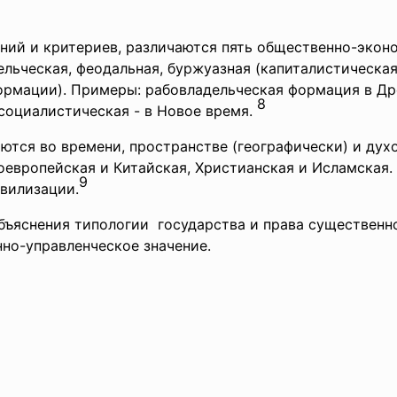
ий и критериев, различаются пять общественно-экон
льческая, феодальная, буржуазная (капиталистическая
ормации). Примеры: рабовладельческая формация в Дре
8
социалистическая - в Новое время.
тся во времени, пространстве (географически) и духо
оевропейская и Китайская, Христианская и Исламская.
9
ивилизации.
яснения типологии государства и права существенно
но-управленческое значение.