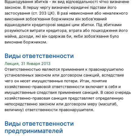
Відшкодування збитків - як вид відповідальності чітко визначене
законом. В першу чергу визначені юридичні підстави його
застосування (ст. 203 ЦК). В разі невиконання або неналежного
виконання зобов'язання боржником він зобов'язаний
відшкодувати кредиторові завдані цим збитки. Під збитками
розуміються витрати кредитора, втрата або пошкодження його
майна, доходи, які він одержав би, якби зобов'язання було
виконане боржником.
Виды ответственности
Лекция, 31 Января 2013
Ответственностью являются применения к правонарушителю
установленных законом или договором санкций, вследствие
чего он несет имущественные потери. Итак, понятие
хозяйственно-правовой ответственности включает в себя и
имущественные следствия применения санкций. В свою очередь
хозяйственно-правовая санкция представляет определенную
непосредственно законом или договором меру (масштаб,
величину) ответственности правонарушителя.
Виды ответственности
предпринимателей