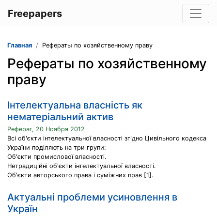
Freepapers
Главная
Рефераты по хозяйственному праву
Рефераты по хозяйственному
праву
Інтелектуальна власність як
нематеріальний актив
Реферат, 20 Ноября 2012
Всі об'єкти інтелектуальної власності згідно Цивільного кодекса
України поділяють на три групи:
Об'єкти промислової власності.
Нетрадиційні об'єкти інтелектуальної власності.
Об'єкти авторського права і суміжних прав [1].
Актуальні проблеми усиновлення в
Україн