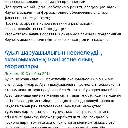
совершенствования анализа на предприятии.
Для достижений цели необходимо решить следующие задачи:
Изучить задачи и информационное обеспечение анализа
финансовых результатов;
Проанализировать использования и реализации
сельскохозяйственной продукции
Рассмотреть анализ состава и динамики прибыли предприятия.
Изучить анализ прочих финансовых доходов и расходов
Ауыл шаруашылығын несиелеудің
экономикалық мәні және оның
теориялары
Доклад, 10 Октября 2011
Ауыл шаруашылығын несиелеудің экономикалық мәні және
оның теориялары. Ауыл шаруашылығы кез-келегн мемлекеттің
экономикалық өркендеуіне себеп болатын буындарының бірі.
Ауыл шаруашылығына жалпы сипаттама төңірегінде туындаған
негізгі сауалдар мен міндеттер қазіргі кезде республикалық
кеңесте тереңірек талқылануда. Ауылдық нарықтық
құрылымдардың аяғынан тұруы, мол шаруашылығы мен
егіншілікті дамыту, бюджет қаражатын тиімді пайдалану,
несиелендіру, техника және технологиямен қамтамасыз ету
жөніндегі міндеттер ауыл шаруашылығында бірден-бір