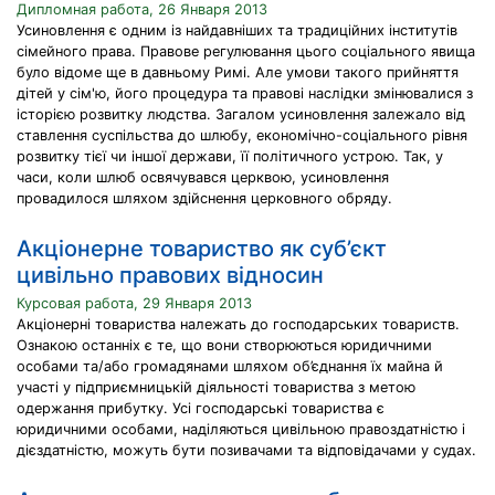
Дипломная работа, 26 Января 2013
Усиновлення є одним із найдавніших та традиційних інститутів
сімейного права. Правове регулювання цього соціального явища
було відоме ще в давньому Римі. Але умови такого прийняття
дітей у сім'ю, його процедура та правові наслідки змінювалися з
історією розвитку людства. Загалом усиновлення залежало від
ставлення суспільства до шлюбу, економічно-соціального рівня
розвитку тієї чи іншої держави, її політичного устрою. Так, у
часи, коли шлюб освячувався церквою, усиновлення
провадилося шляхом здійснення церковного обряду.
Акціонерне товариство як суб’єкт
цивільно правових відносин
Курсовая работа, 29 Января 2013
Акціонерні товариства належать до господарських товариств.
Ознакою останніх є те, що вони створюються юридичними
особами та/або громадянами шляхом об’єднання їх майна й
участі у підприємницькій діяльності товариства з метою
одержання прибутку. Усі господарські товариства є
юридичними особами, наділяються цивільною правоздатністю і
дієздатністю, можуть бути позивачами та відповідачами у судах.