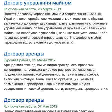
Договір управління майном
Контрольная работа, 26 Марта 2013
Поняття договору управління майном закріплено ст. 1029 ЦК
України, якою передбачено можливість виникнення на підставі
зазначеного договору двох видів прав управителя на отримане в
управління майно: права управителя на чуже майно (власником
майна, що перебуває в управлінні, залишається установник); або
права довірчої власності (право власності на довірене майно
переходить від установника до управителя).
Договор аренды
Курсовая работа, 29 Марта 2012
Аренда является одним из видов гражданско-правовых
договоров, получивших широкое распространение как в
пред¬принимательской деятельности, так и в иных сферах,
вклю¬чая бытовую. Большинство организаций, не имея
возможности приобрести здание или помещение для
осуществления сво¬ей деятельности, вынуждены арендовать их.
Договор аренды
Контрольная работа, 07 Мая 2012
Целью представленной работы выступает комплексный