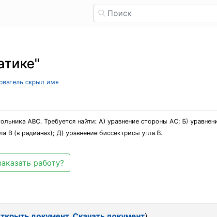
атике"
зователь скрыл имя
реугольника АВС. Требуется найти: А) уравнение стороны АС; Б) уравне
а В (в радианах); Д) уравнение биссектрисы угла В.
заказать работу?
ткрыть документ
,
Скачать документ
)