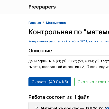
Freepapers
Главная
Математика
Контрольная по "матем
Контрольная работа, 27 Октября 2011, автор: поль
Описание
Даны вершины А (х1; у1), В (х2; у2), С (х3; у3) т
высоты, проведенной из вершины А; Г) величину угл
Скачать (49.04 Кб)
Сколько стоит 
Работа состоит из 1 файл
Matematika.doc.doc
— 186.00 Кб (
О