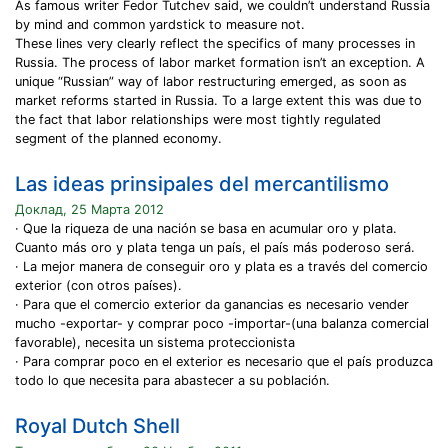
As famous writer Fedor Tutchev said, we couldn’t understand Russia
by mind and common yardstick to measure not.
These lines very clearly reflect the specifics of many processes in
Russia. The process of labor market formation isn’t an exception. A
unique “Russian” way of labor restructuring emerged, as soon as
market reforms started in Russia. To a large extent this was due to
the fact that labor relationships were most tightly regulated
segment of the planned economy.
Las ideas prinsipales del mercantilismo
Доклад, 25 Марта 2012
· Que la riqueza de una nación se basa en acumular oro y plata.
Cuanto más oro y plata tenga un país, el país más poderoso será.
· La mejor manera de conseguir oro y plata es a través del comercio
exterior (con otros países).
· Para que el comercio exterior da ganancias es necesario vender
mucho -exportar- y comprar poco -importar-(una balanza comercial
favorable), necesita un sistema proteccionista
· Para comprar poco en el exterior es necesario que el país produzca
todo lo que necesita para abastecer a su población.
Royal Dutch Shell