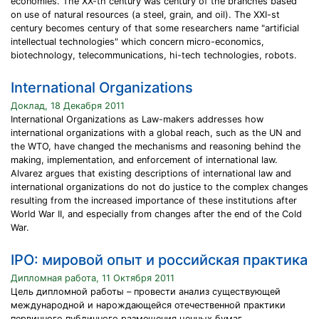
economies. The XX-th century was century of the branches based
on use of natural resources (a steel, grain, and oil). The XXI-st
century becomes century of that some researchers name "artificial
intellectual technologies" which concern micro-economics,
biotechnology, telecommunications, hi-tech technologies, robots.
International Organizations
Доклад, 18 Декабря 2011
International Organizations as Law-makers addresses how
international organizations with a global reach, such as the UN and
the WTO, have changed the mechanisms and reasoning behind the
making, implementation, and enforcement of international law.
Alvarez argues that existing descriptions of international law and
international organizations do not do justice to the complex changes
resulting from the increased importance of these institutions after
World War II, and especially from changes after the end of the Cold
War.
IPO: мировой опыт и российская практика
Дипломная работа, 11 Октября 2011
Цель дипломной работы – провести анализ существующей
международной и нарождающейся отечественной практики
первичного публичного размещения ценных бумаг,