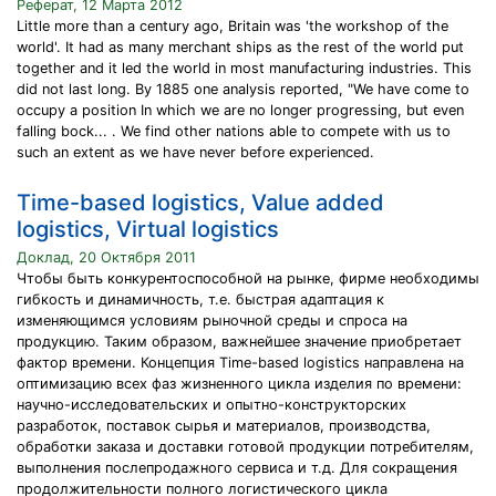
Реферат, 12 Марта 2012
Little more than a century ago, Britain was 'the workshop of the
world'. It had as many merchant ships as the rest of the world put
together and it led the world in most manufacturing industries. This
did not last long. By 1885 one analysis reported, "We have come to
occupy a position In which we are no longer progressing, but even
falling bock... . We find other nations able to compete with us to
such an extent as we have never before experienced.
Time-based logistics, Value added
logistics, Virtual logistics
Доклад, 20 Октября 2011
Чтобы быть конкурентоспособной на рынке, фирме необходимы
гибкость и динамичность, т.е. быстрая адаптация к
изменяющимся условиям рыночной среды и спроса на
продукцию. Таким образом, важнейшее значение приобретает
фактор времени. Концепция Time-based logistics направлена на
оптимизацию всех фаз жизненного цикла изделия по времени:
научно-исследовательских и опытно-конструкторских
разработок, поставок сырья и материалов, производства,
обработки заказа и доставки готовой продукции потребителям,
выполнения послепродажного сервиса и т.д. Для сокращения
продолжительности полного логистического цикла