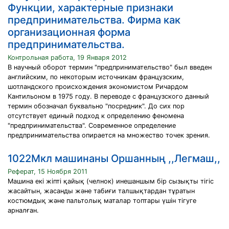
Функции, характерные признаки
предпринимательства. Фирма как
организационная форма
предпринимательства.
Контрольная работа, 19 Января 2012
В научный оборот термин "предпринимательство" был введен
английским, по некоторым источникам французским,
шотландского происхождения экономистом Ричардом
Кантильоном в 1975 году. В переводе с французского данный
термин обозначал буквально "посредник". До сих пор
отсутствует единый подход к определению феномена
"предпринимательства". Современное определение
предпринимательства опирается на множество точек зрения.
1022Мкл машинаны Оршанның ,,Легмаш,,
Реферат, 15 Ноября 2011
Машина екі жіпті қайық (челнок) инешаншым бір сызықты тігіс
жасайтын, жасанды және табиғи талшықтардан тұратын
костюмдық және пальтолық маталар топтары үшін тігуге
арналған.