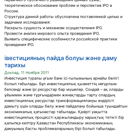
теоретическое обоснование проблем и перспектив IPO в
России.
Структура данной работы обусловлена поставленной целью и
задачами исследования:
Раскрыть сущность и механизм осуществления IPO.
Провести анализ мирового опыта проведения IPO.
Выявить специфические особенности российской практики
проведения IPO.
iвестицияның пайда болуы және даму
тарихы
Доклад, 11 Ноября 2011
Инвестиция туралы ұғым банк ісі ғылымының арнайы бөлігі
болып табылады. Бұл инвестициялық қызметтің неғұрлым
белсенді және ірі ресурстар бар мүшелер. Сондай – ақ оларды
ұйыммен және тұрғындармен жинақтарды тарту олардың
инвестициялық ресурстар трансформациялануы өндірісті
дамыту үшін оларды бөлу және пайдалану бойынша туындайтын
экономикалық қатынастар табылады. Қазіргі уақытта
инвестициялық процессті қаржыландыру нарықтық тетікті бір
қалыпқа келтіру Қазақстан Республикасы экономиканың
дамуының басты проблемаларының бірі болып табылады.