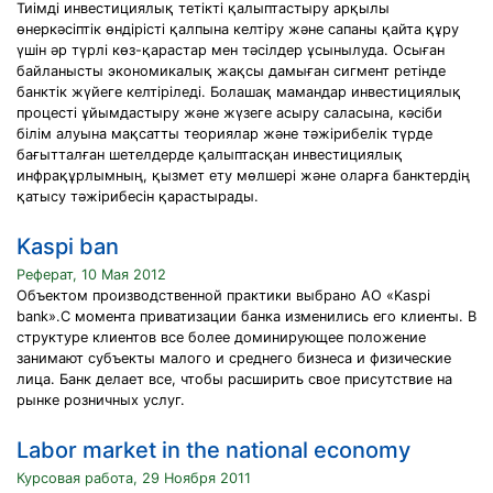
Тиімді инвестициялық тетікті қалыптастыру арқылы
өнеркәсіптік өндірісті қалпына келтіру және сапаны қайта құру
үшін әр түрлі көз-қарастар мен тәсілдер ұсынылуда. Осыған
байланысты экономикалық жақсы дамыған сигмент ретінде
банктік жүйеге келтіріледі. Болашақ мамандар инвестициялық
процесті ұйымдастыру және жүзеге асыру саласына, кәсіби
білім алуына мақсатты теориялар және тәжірибелік түрде
бағытталған шетелдерде қалыптасқан инвестициялық
инфрақұрлымның, қызмет ету мөлшері және оларға банктердің
қатысу тәжірибесін қарастырады.
Kaspi ban
Реферат, 10 Мая 2012
Объектом производственной практики выбрано АО «Kaspi
bank».С момента приватизации банка изменились его клиенты. В
структуре клиентов все более доминирующее положение
занимают субъекты малого и среднего бизнеса и физические
лица. Банк делает все, чтобы расширить свое присутствие на
рынке розничных услуг.
Labor market in the national economy
Курсовая работа, 29 Ноября 2011