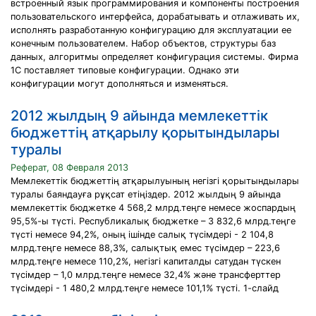
встроенный язык программирования и компоненты построения
пользовательского интерфейса, дорабатывать и отлаживать их,
исполнять разработанную конфигурацию для эксплуатации ее
конечным пользователем. Набор объектов, структуры баз
данных, алгоритмы определяет конфигурация системы. Фирма
1C поставляет типовые конфигурации. Однако эти
конфигурации могут дополняться и изменяться.
2012 жылдың 9 айында мемлекеттік
бюджеттің атқарылу қорытындылары
туралы
Реферат, 08 Февраля 2013
Мемлекеттік бюджеттің атқарылуының негізгі қорытындылары
туралы баяндауға рұқсат етіңіздер. 2012 жылдың 9 айында
мемлекеттік бюджетке 4 568,2 млрд.теңге немесе жоспардың
95,5%-ы түсті. Республикалық бюджетке – 3 832,6 млрд.теңге
түсті немесе 94,2%, оның ішінде салық түсімдері - 2 104,8
млрд.теңге немесе 88,3%, салықтық емес түсімдер – 223,6
млрд.теңге немесе 110,2%, негізгі капиталды сатудан түскен
түсімдер – 1,0 млрд.теңге немесе 32,4% және трансферттер
түсімдері - 1 480,2 млрд.теңге немесе 101,1% түсті. 1-слайд