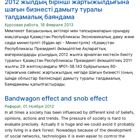
2012 жылдың бірінші жартыжылдығына
шағын бизнесті дамыту туралы
талдамалық баяндама
Курсовая работа, 18 Февраля 2013
Мемлекет басшысының актілері мен тапсырмаларын орындау
мақсатында Қазақстан Республикасы Экономикалық даму және
сауда министрлігі (бұдан әрі - Министрлік) «Қазақстан
Республикасы Президенті Әкімшілігіне Ақпараттық
материалдарды ұсынудың 2012 жылға арналған кестесін бекіту
туралы» Қазақстан Республикасы Президенті Әкімшілігінің 2011
жылғы 29 желтоқсандағы №01-38.143 бұйрығының 60-
тармағына сәйкес жартыжылдық негізде Шағын бизнесті (оның
ішінде облыстар бөлінісінде) дамыту туралы талдамалық
баяндаманы қалыптастырады.
Bandwagon effect and snob effect
Реферат, 01 Ноября 2012
In all times a society has been influenced by different kind of beliefs,
opinions, actions and trends. The pressure of society is hard to
evaluate precisely. Actually it is huge and we could avoid it probably
only living in a dark forest. Nowadays because of the development
of social networks, technologies it is even easier to control the