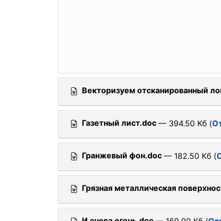
Векторизуем отсканированный ло
Газетный лист.doc
— 394.50 Кб (
О
Гранжевый фон.doc
— 182.50 Кб (
Грязная металлическая поверхнос
И снова огонь.doc