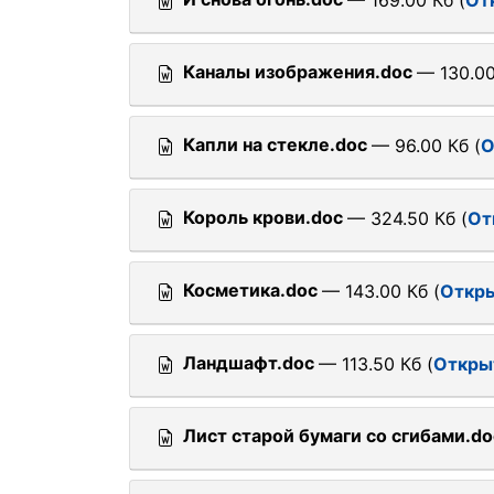
— 169.00 Кб (
От
Каналы изображения.doc
— 130.00
Капли на стекле.doc
— 96.00 Кб (
О
Король крови.doc
— 324.50 Кб (
От
Косметика.doc
— 143.00 Кб (
Откры
Ландшафт.doc
— 113.50 Кб (
Откры
Лист старой бумаги со сгибами.do