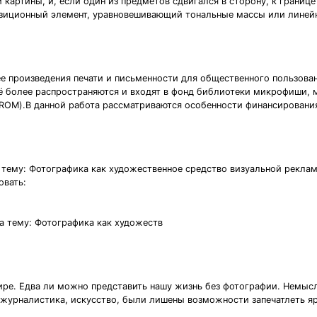
картины, и, если один из предметов сдвигался в сторону, к границе
озиционный элемент, уравновешивающий тональные массы или линей
е произведения печати и письменности для общественного пользова
ё более распространяются и входят в фонд библиотеки микрофиши, 
-ROM).В данной работа рассматриваются особенности финансировани
 тему: Фотографика как художественное средство визуальной реклам
овать:
а тему: Фотографика как художеств
ре. Едва ли можно представить нашу жизнь без фотографии. Немысли
 журналистика, искусство, были лишены возможности запечатлеть яр