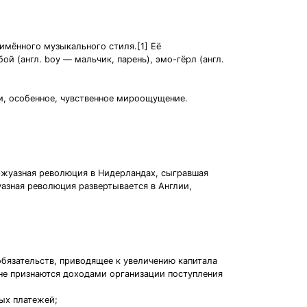
имённого музыкального стиля.[1] Её
ой (англ. boy — мальчик, парень), эмо-гёрл (англ.
и, особенное, чувственное мироощущение.
буржуазная революция в Нидерландах, сыгравшая
уазная революция развертывается в Англии,
обязательств, приводящее к увеличению капитала
не признаются доходами организации поступления
ых платежей;