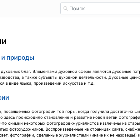
ии
 и природы
я духовных благ. Элементами духовной сферы являются духовные пот
зводства, а также субъекты духовной деятельности. Духовные ценн
 в виде языка, произведений искусства и т.д.
фии
х, посвященных фотографии той поры, когда получила достаточно ши
здесь происходило становление и развитие новой ветви фотографич
 что снимки некоторых фотографов-журналистов извлечены из старых
итых фотохудожников. Воспроизведенные на страницах сайта, снабж
вет, фотографии, сделанные журналистами (иначе их не назовешь!) к