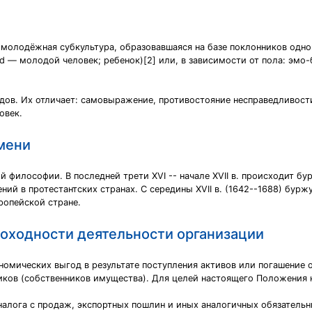
 молодёжная субкультура, образовавшаяся на базе поклонников одно
d — молодой человек; ребенок)[2] или, в зависимости от пола: эмо-б
ов. Их отличает: самовыражение, противостояние несправедливост
овек.
мени
ой философии. В последней трети XVI -- начале XVII в. происходит 
ий в протестантских странах. С середины XVII в. (1642--1688) бурж
ропейской стране.
доходности деятельности организации
омических выгод в результате поступления активов или погашение 
ников (собственников имущества). Для целей настоящего Положения 
налога с продаж, экспортных пошлин и иных аналогичных обязательн