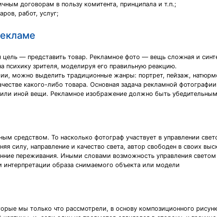
чным договорам в пользу комитента, принципала и т.п.;
ров, работ, услуг;
рекламе
 цель — представить товар. Рекламное фото — вещь сложная и синт
на психику зрителя, моделируя его правильную реакцию.
фии, можно выделить традиционные жанры: портрет, пейзаж, натюр
качестве какого-либо товара. Основная задача рекламной фотографи
 или иной вещи. Рекламное изображение должно быть убедительным (
ым средством. То насколько фотограф участвует в управлении свет
няя силу, направление и качество света, автор свободен в своих вы
тренние переживания. Иными словами возможность управления свето
ри интерпретации образа снимаемого объекта или модели
оторые мы только что рассмотрели, в основу композиционного рисун