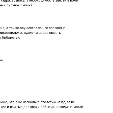
 кадра, возникала необходимость ввести в поле
ный рисунок снимка.
ния, а также осуществляющее справочно-
микрофильмы, аудио- и видеокассеты,
я библиотек.
ы .
мо, что еще несколько столетий назад ее не
кие и важные для эпохи события, а люди не могли