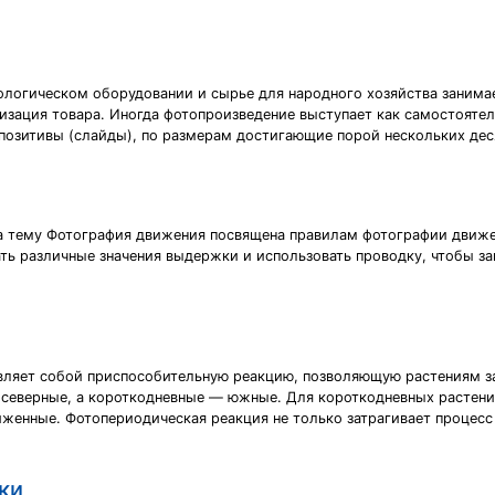
ологическом оборудовании и сырье для народного хозяйства занима
лизация товара. Иногда фотопроизведение выступает как самостояте
позитивы (слайды), по размерам достигающие порой нескольких дес
на тему Фотография движения посвящена правилам фотографии движе
ать различные значения выдержки и использовать проводку, чтобы з
авляет собой приспособительную реакцию, позволяющую растениям за
я северные, а короткодневные — южные. Для короткодневных растен
женные. Фотопериодическая реакция не только затрагивает процесс 
ки