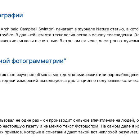
ографии
rchibald Campbell Swinton) печатает в журнале Nature статью, в ко
рубке. В дальнейшем эта технология легла в основу телевидения. Э
ические сигналы в световые. В строгом смысле, электронно-лучевы
дной фотограмметрии"
тактное изучение объекта методом космических или аэронаблюдени
методики измерений используются дистанционно полученные количест
зовал не один раз - он производит сильное впечатление на людей, они
ую настоящую газету и не меняю текст Фотошопом. На самом деле я и
х приемов, которые в сочетании дают такой вот неплохой результат.