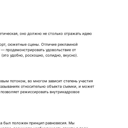
етическая, оно должно не столько отражать идею
морт, сюжетные сцены. Отличие рекламной
и — продемонстрировать удовольствие от
это удобно, роскошно, солидно, вкусно).
овым потоком, во многом зависит степень участия
сказываниях относительно объекта съемки, и может
м позволяет режиссировать внутрикадровое
ка был положен принцип равновесия. Мы