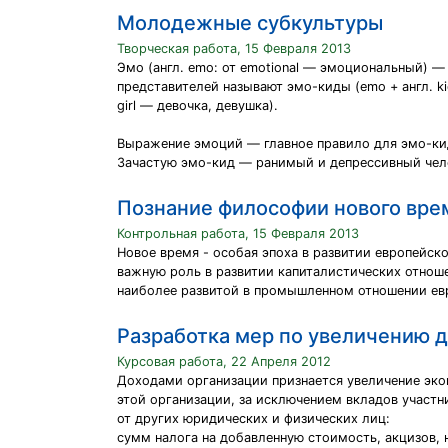
Молодежные субкультуры
Творческая работа, 15 Февраля 2013
Эмо (англ. emo: от emotional — эмоциональный) —
представителей называют эмо-киды (emo + англ. ki
girl — девочка, девушка).
Выражение эмоций — главное правило для эмо-кид
Зачастую эмо-кид — ранимый и депрессивный чел
Познание философии нового вре
Контрольная работа, 15 Февраля 2013
Новое время - особая эпоха в развитии европейск
важную роль в развитии капиталистических отношен
наиболее развитой в промышленном отношении ев
Разработка мер по увеличению 
Курсовая работа, 22 Апреля 2012
Доходами организации признается увеличение экон
этой организации, за исключением вкладов участ
от других юридических и физических лиц:
сумм налога на добавленную стоимость, акцизов, 