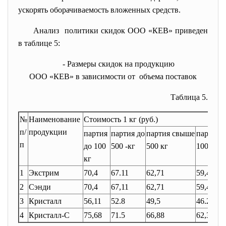
ускорять оборачиваемость вложенных средств.
Анализ политики скидок ООО «КЕВ» приведен
в таблице 5:
- Размеры скидок на продукцию
ООО «КЕВ» в зависимости от объема поставок
Таблица 5.
№
Наименование
Стоимость 1 кг (руб.)
п/
продукции
партия
партия до
партия свыше
партия 
п
до 100
500 -кг
500 кг
1000 кг
кг
1
Экстрим
70,4
67.11
62,71
59,4
2
Сэнди
70,4
67,11
62,71
59,4
3
Кристалл
56,11
52.8
49,5
46.2
4
Кристалл-С
75,68
71.5
66,88
62,37