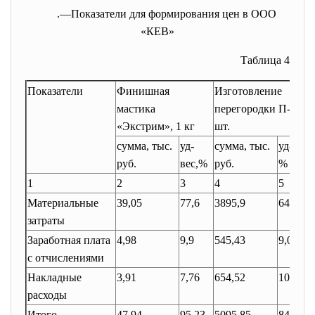
.—Показатели для формирования цен в ООО
«КЕВ»
Таблица 4
Показатели
Финишная
Изготовление
мастика
перегородки П-8, 1
«Экстрим», 1 кг
шт.
сумма, тыс.
уд-
сумма, тыс.
уд-вес,
руб.
вес,%
руб.
%
1
2
3
4
5
Материальные
39,05
77,6
3895,9
64,8
затраты
Заработная плата
4,98
9,9
545,43
9,07
с отчислениями
Накладные
3,91
7,76
654,52
10,88
расходы
Итого
47,94
95,23
5095,85
84,75