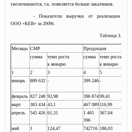
увеличиваются, т.к. появляется больше заказчиков.
- Показатели выручки от
реализации
ООО «КЕВ» за 2009г.
Таблица 3.
Месяцы
СМР
Продукция
сумма
темп роста
сумма
темп роста
к январю
к январю
1
2
3
4
5
январь
889 632
-
399 246
-
февраль
827 248
92,98
396 874
99,41
март
383 434
43,1
467 089
116,99
апрель
545 426
61,31
1 465
367,04
396
май
1
124,47
742716
186,03