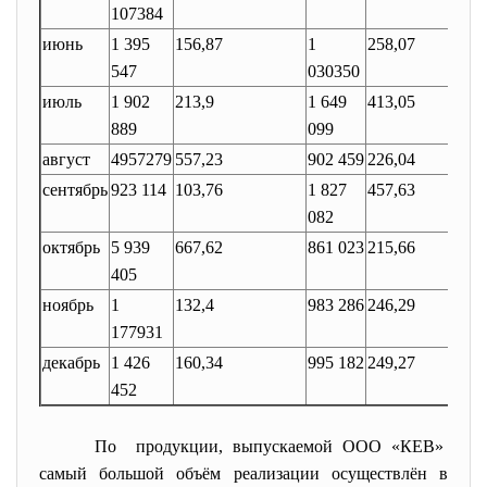
107384
июнь
1 395
156,87
1
258,07
547
030350
июль
1 902
213,9
1 649
413,05
889
099
август
4957279
557,23
902 459
226,04
сентябрь
923 114
103,76
1 827
457,63
082
октябрь
5 939
667,62
861 023
215,66
405
ноябрь
1
132,4
983 286
246,29
177931
декабрь
1 426
160,34
995 182
249,27
452
По продукции, выпускаемой ООО «КЕВ»
самый большой объём реализации осуществлён в