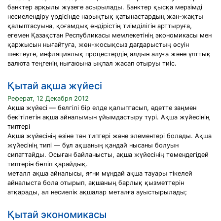
банктер арқылы жүзеге асырылады. Банктер қысқа мерзімді
несиелендіру үрдісінде нарықтық қатынастардың жан-жақты
қалыптасуына, қоғамдық өндірістің тиімділігін арттыруға,
егемен Қазақстан Республикасы мемлекетінің экономикасы мен
қаржысын нығайтуға, жөн-жосықсыз дағдарыстың өсуін
шектеуге, инфляциялық процестердің алдын алуға және ұлттық
валюта теңгенің нығаюына ықпал жасап отыруы тиіс.
Қытай ақша жүйесі
Реферат, 12 Декабря 2012
Ақша жүйесі — белгілі бір елде қалыптасып, әдетте заңмен
бекітілетін ақша айналымын ұйымдастыру түрі. Ақша жүйесінің
типтері
Ақша жүйесінің өзіне тән типтері және элементері болады. Ақша
жүйесінің типі — бұл ақшаның қандай нысаны болуын
сипаттайды. Осыған байланысты, ақша жүйесінің төмендегідей
типтерін бөліп қарайдық.
металл ақша айналысы, яғни мұндай ақша тауары тікелей
айналыста бола отырып, ақшаның барлық қызметтерін
атқарады, ал несиелік ақшалар металға ауыстырылады;
Қытай экономикасы