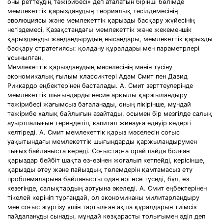
оны реттеудің тәжірибесі» деп аталатын бірінші бөлімде
мемлекеттік қарызданудың теориялық тәсілдемесінің
эволюциясы және мемлекеттік қарызды басқару жүйесінің
негіздемесі, Қазақстандағы мемлекеттік және жекеменшік
қарыздануды жандандырудың нысандары, мемлекеттік қарызды
басқару стратегиясы: қолдану құралдары мен параметрлері
ұсынылған.
Мемлекеттік қарызданудың мәселесінің мәнін түсіну
экономикалық ғылым классиктері Адам Смит пен Давид
Риккардо еңбектерінен басталады. А. Смит зерттеулерінде
мемлекеттік шығындарды несие арқылы қаржыландыру
тәжірибесі жағымсыз бағаланады, оның пікірінше, мұндай
тәжірибе халық байлығын азайтады, осымен бір мезгілде салық
ауыртпалығын тереңдетіп, капитал жинауға едәуір кедергі
келтіреді. А. Смит мемлекеттік қарыз мәселесін соғыс
уақытындағы мемлекеттік шығындарды қаржыландырумен
тығыз байланыста көреді. Соғыстарға орай пайда болған
қарыздар бейбіт шақта өз-өзінен жоғалып кетпейді, керісінше,
қарызды өтеу және пайыздық төлемдерін қамтамасыз ету
проблемаларына байланысты одан әрі өсе түседі, бұл, өз
кезегінде, салықтардың артуына әкеледі. А. Смит еңбектерінен
тікелей көрініп тұрғандай, ол экономиканы милитарландыру
мен соғыс жүргізу үшін тартылған ақша құралдарын тиімсіз
пайдалануды сынады, мұндай көзқарасты толығымен әділ деп