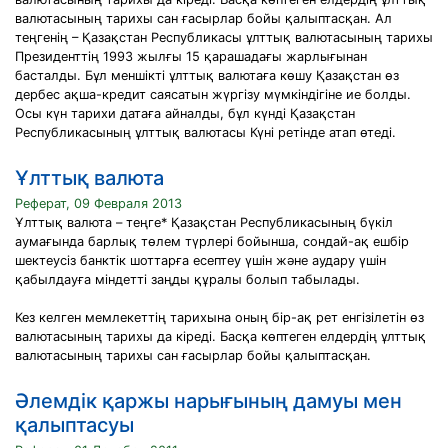
валютасының тарихы сан ғасырлар бойы қалыптасқан. Ал
теңгенің – Қазақстан Республикасы ұлттық валютасының тарихы
Президенттің 1993 жылғы 15 қарашадағы жарлығынан
басталды. Бұл меншікті ұлттық валютаға көшу Қазақстан өз
дербес ақша-кредит саясатын жүргізу мүмкіндігіне ие болды.
Осы күн тарихи датаға айналды, бұл күнді Қазақстан
Республикасының ұлттық валютасы Күні ретінде атап өтеді.
Ұлттық валюта
Реферат, 09 Февраля 2013
Ұлттық валюта – теңге* Қазақстан Республикасының бүкіл
аумағында барлық төлем түрлері бойынша, сондай-ақ ешбір
шектеусіз банктік шоттарға есептеу үшін және аудару үшін
қабылдауға міндетті заңды құралы болып табылады.
Кез келген мемлекеттің тарихына оның бір-ақ рет енгізілетін өз
валютасының тарихы да кіреді. Басқа көптеген елдердің ұлттық
валютасының тарихы сан ғасырлар бойы қалыптасқан.
Әлемдік қаржы нарығының дамуы мен
қалыптасуы