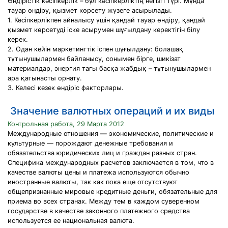
Өндірістік кәсіпкерлік – бұл кәсіпкерліктің негізгі түрі. Мұнда
тауар өндіру, қызмет көрсету жүзеге асырылады.
1. Кәсіпкерлікпен айналысу үшін қандай тауар өндіру, қандай
қызмет көрсетуді іске асырумен шұғылдану керектігін білу
керек.
2. Одан кейін маркетингтік іспен шұғылдану: болашақ
тұтынушылармен байланысу, сонымен бірге, шикізат
материалдар, энергия тағы басқа жабдық – тұтынушылармен
ара қатынасты орнату.
3. Келесі кезек өндіріс факторлары.
Значение валютных операций и их виды
Контрольная работа, 29 Марта 2012
Международные отношения — экономические, политические и
культурные — порождают денежные требования и
обязательства юридических лиц и граждан разных стран.
Специфика международных расчетов заключается в том, что в
качестве валюты цены и платежа используются обычно
иностранные валюты, так как пока еще отсутствуют
общепризнанные мировые кредитные деньги, обязательные для
приема во всех странах. Между тем в каждом суверенном
государстве в качестве законного платежного средства
используется ее национальная валюта.