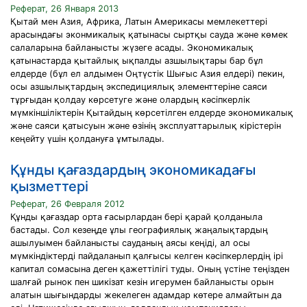
Реферат, 26 Января 2013
Қытай мен Азия, Африка, Латын Америкасы мемлекеттері
арасындағы эконмикалық қатынасы сыртқы сауда және көмек
салаларына байланысты жүзеге асады. Экономикалық
қатынастарда қытайлық ықпалды азшылықтары бар бұл
елдерде (бұл ел алдымен Оңтүстік Шығыс Азия елдері) пекин,
осы азшылықтардың экспедициялық элементтеріне саяси
тұрғыдан қолдау көрсетуге және олардың кәсіпкерлік
мүмкіншіліктерін Қытайдың көрсетілген елдерде экономикалық
және саяси қатысуын және өзінің эксплуаттарылық кірістерін
кеңейту үшін қолдануға ұмтылады.
Құнды қағаздардың экономикадағы
қызметтері
Реферат, 26 Февраля 2012
Құнды қағаздар орта ғасырлардан бері қарай қолданыла
бастады. Сол кезеңде ұлы географиялық жаңалықтардың
ашылуымен байланысты сауданың аясы кеңіді, ал осы
мүмкіндіктерді пайдаланып қалғысы келген кәсіпкерлердің ірі
капитал сомасына деген қажеттілігі туды. Оның үстіне теңізден
шалғай рынок пен шикізат кезін игерумен байланысты орын
алатын шығындарды жекелеген адамдар көтере алмайтын да