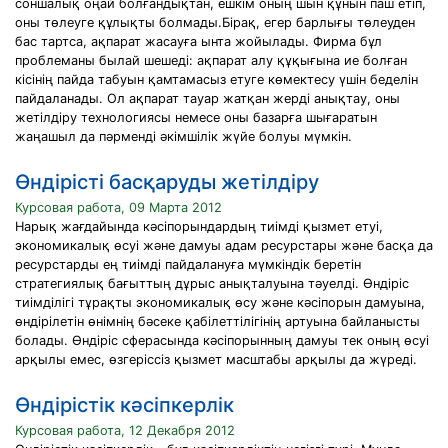
соншалық оңай болғандықтан, ешкім оның шын құнын паш етіп,
оны төлеуге құлықты болмады.Бірақ, егер барлығы төлеуден
бас тартса, ақпарат жасауға ынта жойылады. Фирма бұл
проблеманы былай шешеді: ақпарат алу құқығына ие болған
кісінің пайда табуын қамтамасыз етуге көмектесу үшін беделін
пайдаланады. Ол ақпарат тауар жатқан жерді анықтау, оны
жетілдіру технологиясы немесе оны базарға шығаратын
жаңашыл да пәрменді әкімшілік жүйе болуы мүмкін.
Өндірісті басқаруды жетілдіру
Курсовая работа, 09 Марта 2012
Нарық жағдайында кәсіпорындардың тиімді қызмет етуі,
экономикалық өсуі және дамуы адам ресурстары және басқа да
ресурстарды ең тиімді пайдалануға мүмкіндік беретін
стратегиялық бағыттың дұрыс анықталуына тәуелді. Өндіріс
тиімділігі тұрақты экономикалық өсу және кәсіпорын дамуына,
өндірілетін өнімнің бәсеке қабілеттілігінің артуына байланысты
болады. Өндіріс сферасында кәсіпорынның дамуы тек оның өсуі
арқылы емес, өзгеріссіз қызмет масштабы арқылы да жүреді.
Өндірістік кәсіпкерлік
Курсовая работа, 12 Декабря 2012