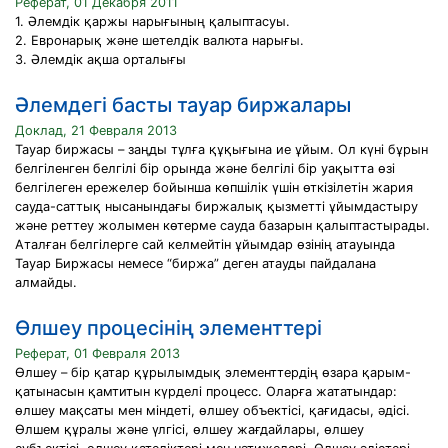
Реферат, 01 Декабря 2011
1. Әлемдік қаржы нарығының қалыптасуы.
2. Евронарық және шетелдік валюта нарығы.
3. Әлемдік ақша орталығы
Әлемдегі басты тауар биржалары
Доклад, 21 Февраля 2013
Тауар биржасы – заңды тұлға құқығына ие ұйым. Ол күні бұрын
белгіленген белгілі бір орында және белгілі бір уақытта өзі
белгілеген ережелер бойынша көпшілік үшін өткізілетін жария
сауда-саттық нысанындағы биржалық қызметті ұйымдастыру
және реттеу жолымен көтерме сауда базарын қалыптастырады.
Аталған белгілерге сай келмейтін ұйымдар өзінің атауында
Тауар Биржасы немесе “биржа” деген атауды пайдалана
алмайды.
Өлшеу процесінің элементтері
Реферат, 01 Февраля 2013
Өлшеу – бір қатар құрылымдық элементтердің өзара қарым-
қатынасын қамтитын күрделі процесс. Оларға жататындар:
өлшеу мақсаты мен міндеті, өлшеу объектісі, қағидасы, әдісі.
Өлшем құралы және үлгісі, өлшеу жағдайлары, өлшеу