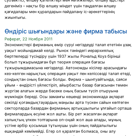
субъектісі, өлшеу қателіктері мен нәтижелері. Өлшеу әдістері
дегеніміз – нақты бір өлшеу міндет үшін таңдалған өлшеу
қағидалары мен құралдарын пайдалану іс-әрекеттерінің
жиынтығы.
Өндіріс шығындары және фирма табысы
Реферат, 22 Ноября 2011
Экономистері фирманың өмір сүруі негіздеуді талап ететінін ұзақ
уақыт мойындамай келді. Рынок тәніндегі иерархиялық
бөртпелерді түсіндіру үшін 1937 жылы Рональд Коуз бірінші
болып тұжырымдаған бұл теория операция бағасы
тұжырымдамасына негізделді. Автономды кісілер арасындағы
кез-келген нарықтық операция уақыт пен келіссөзді талап етеді,
сондықтан оның бағасы болды. Фирма – шынтуайтында, саяси
ұйым - өндірісті үйлестіріп, айырбасты базар бағасынан төмен
жүргізе алатын жерде бәсеке оның басым түсіп отыруына
мүмкіндік береді. Осы заманғы кешенді экономикада ақпарат
секілді қоғамдықтауардың маңызы арта түскен сайын көптеген
секторларда базардан фирманың артықшылығы ұлғайып орташа
фирмалардың өсуіне жол ашты. Бір рет жасалған ақпарат
халықтың үлкен топтарына оп-оңай жол аша алады, мұның
үстіне әрбір қосымша тұтынушы үшін оның пайдалылығы
ешқандай кемімейді. Егер ол қаралған болмаса, оны алу