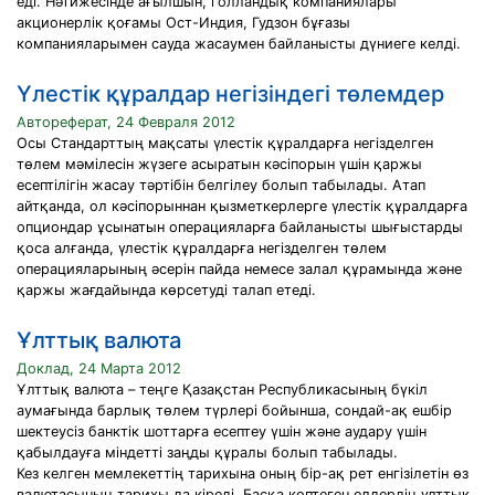
еді. Нәтижесінде ағылшын, голландық компаниялары
акционерлік қоғамы Ост-Индия, Гудзон бұғазы
компанияларымен сауда жасаумен байланысты дүниеге келді.
Үлестік құралдар негізіндегі төлемдер
Автореферат, 24 Февраля 2012
Осы Стандарттың мақсаты үлестік құралдарға негізделген
төлем мәмілесін жүзеге асыратын кәсіпорын үшін қаржы
есептілігін жасау тәртібін белгілеу болып табылады. Атап
айтқанда, ол кәсіпорыннан қызметкерлерге үлестік құралдарға
опциондар ұсынатын операцияларға байланысты шығыстарды
қоса алғанда, үлестік құралдарға негізделген төлем
операцияларының әсерін пайда немесе залал құрамында және
қаржы жағдайында көрсетуді талап етеді.
Ұлттық валюта
Доклад, 24 Марта 2012
Ұлттық валюта – теңге Қазақстан Республикасының бүкіл
аумағында барлық төлем түрлері бойынша, сондай-ақ ешбір
шектеусіз банктік шоттарға есептеу үшін және аудару үшін
қабылдауға міндетті заңды құралы болып табылады.
Кез келген мемлекеттің тарихына оның бір-ақ рет енгізілетін өз
валютасының тарихы да кіреді. Басқа көптеген елдердің ұлттық