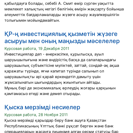
қабылдауға болады, себебі А. Смит өмір сүрген уақытта
мемлекет халықтың негізгі бөлігінің өмірін жақсарту бойынша
әлеуметтік бағдарламаларды жүзеге асыру жауапкершілігін
толығымен мойындамайтын.
ҚР-ң инвестициялық қызметін жүзеге
асыруы мен оның маңызды мәселелер
Курсовая работа, 19 Декабря 2011
Инвестициялар деп - өнеркәсіпке, құрылысқа, ауыл
шаруышылығына және өндірістің басқа да салаларындағы
шаруашылық субъектісіне мүліктей, заттай, сондай-ақ ақша
қаражаты түрінде, яғни капитал түрінде салынып ол
шаруашылықты әрі қарай өркендетіп дамыту үшін
жұмсалынатын шығындардың жиынтығын айтады.
Мұның бәрі де экономикалық өрлеудің жоғары қарқынын
қамтамасыз етеді және демеп отырады.
Қыска мерзімді несиелер
Курсовая работа, 28 Ноября 2011
Қыска мерзімді қарыздар беру банк ашуға Қазақстан
Республикасының Ұлттық банкі рұқсат берген және банк
операцияларын жасауға лицензия алған ресми статусы бар