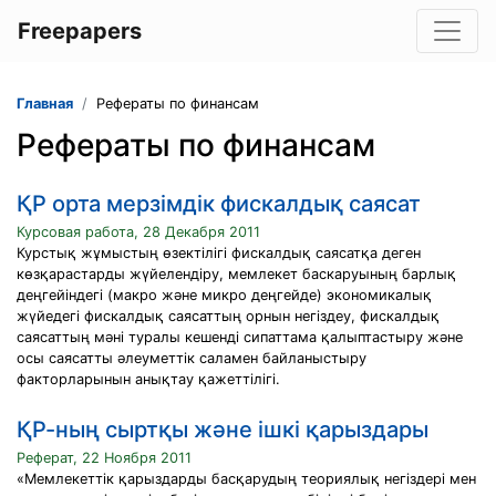
Freepapers
Главная
Рефераты по финансам
Рефераты по финансам
ҚР орта мерзiмдiк фискалдық саясат
Курсовая работа, 28 Декабря 2011
Курстық жұмыстың өзектілігі фискалдық саясатқа деген
көзқарастарды жүйелендіру, мемлекет баскаруының барлық
деңгейіндегі (макро және микро деңгейде) экономикалық
жүйедегі фискалдық саясаттың орнын негіздеу, фискалдық
саясаттың мәні туралы кешенді сипаттама қалыптастыру және
осы саясатты әлеуметтік саламен байланыстыру
факторларынын анықтау қажеттілігі.
ҚР-ның сыртқы және ішкі қарыздары
Реферат, 22 Ноября 2011
«Мемлекеттік қарыздарды басқарудың теориялық негіздері мен