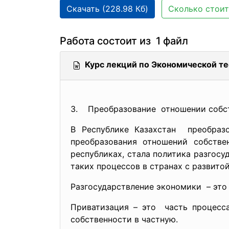
Скачать (228.98 Кб)
Сколько стоит
Работа состоит из 1 файл
Курс лекций по Экономической т
3. Преобразование отношении собс
В Республике Казахстан преобразо
преобразования отношений собств
республиках, стала политика разгос
таких процессов в странах с развито
Разгосударствление экономики – это
Приватизация – это часть процесса
собственности в частную.