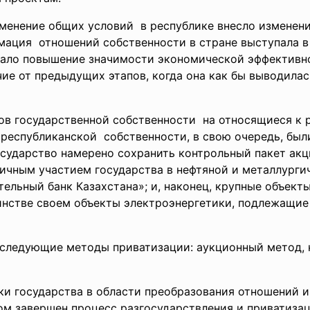
зменение общих условий в республике внесло изменен
ормация отношений собственности в
стране выступала в
стало повышение значимости экономической эффективн
е от предыдущих этапов, когда она как бы выводилась
ов государственной собственности на относящиеся к
ы
республиканской собственности, в свою очередь, был
сударство намерено сохранить контрольный пакет акц
ичным участием государства в нефтяной и металлургич
ельный банк Казахстана»; и, наконец, крупные объект
нстве своем объекты электроэнергетики, подлежащие
 следующие методы приватизации: аукционный метод, 
ки государства в области преобразования отношений и
вном завершен процесс разгосударствления и приватиза