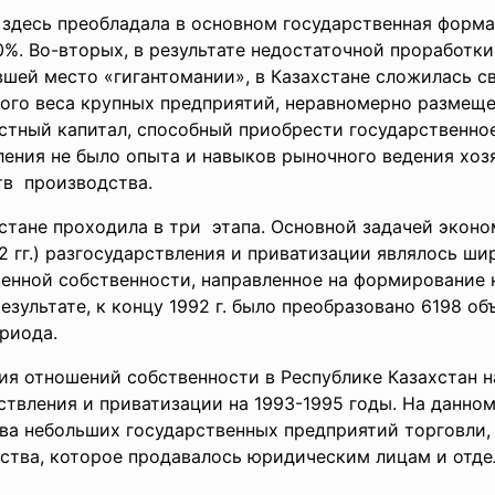
здесь преобладала в основном государственная форма 
%. Во-вторых, в результате недостаточной проработки
вшей место «гигантомании», в Казахстане сложилась с
ного веса крупных предприятий, неравномерно размеще
астный капитал, способный приобрести государственно
еления не было опыта и навыков рыночного ведения хоз
тв производства.
стане проходила в три этапа. Основной задачей экон
92 гг.) разгосударствления и приватизации являлось 
енной собственности, направленное на формирование 
езультате, к концу 1992 г. было преобразовано 6198 о
ериода.
я отношений собственности в Республике Казахстан нач
твления и приватизации на 1993-1995 годы. На данном
а небольших государственных предприятий торговли, 
ства, которое продавалось юридическим лицам и отде