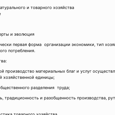
атурального и товарного хозяйства
е
черты и эволюция
ически первая
форма организации экономики, тип
хозя
ного
потребления.
ва:
рой производство материальных благ и услуг осуществл
й хозяйственной единицы;
 общественного
разделения труда;
ть, традиционность и разобщенность производства, ру
истика товарного
хозяйства.