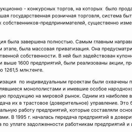
аукционно - конкурсных торгов, на которых было продан
шая государственная розничная торговля, система бы
х собственников-
предпринимателей, существенно изме
ция была завершена полностью. Самым главным напра
м этапе, была массовая приватизация. Она предусмат
твенной собственности. В ней был задействован купон
и выше 1600 предприятий, были реализованы акции, п
1261,5 млн.тенге.
тизация по индивидуальным проектам были охвачены п
влявшиеся монополистами и имевшие особое народнохо
ую продукцию на мировой рынок. Одним из наиболее в
дача их в трастовое (доверительное) управление. Это
альную работу предприятий, которые составляли основ
ми. В 1995 г. началась передача предприятий в довер
ва по уплате задолженности работникам предприятий и