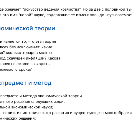
е означает "искусство ведения хозяйства". Но за две с половиной ты
л это имя "новой" науке, содержание ее изменилось до неузнаваемос
номической теории
является то, что эта теория
всех без исключения: какие
ся? сколько товаров можно
риод скачущей инфляции? Какова
еловек не сможет находить
емлемого срока?
:предмет и метод
 предмета и метода экономической теории.
ельного решения следующих задач:
льной экономической науки;
 теории, их исторического развития и существующего многообразия
омических решений;