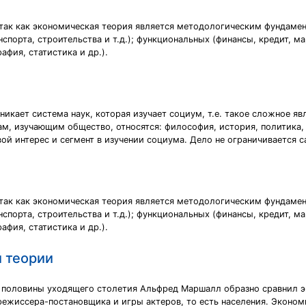
так как экономическая теория является методологическим фундамен
порта, строительства и т.д.); функциональных (финансы, кредит, ма
фия, статистика и др.).
икает система наук, которая изучает социум, т.е. такое сложное яв
кам, изучающим общество, относятся: философия, история, политика
вой интерес и сегмент в изучении социума. Дело не ограничивается
так как экономическая теория является методологическим фундамен
порта, строительства и т.д.); функциональных (финансы, кредит, ма
фия, статистика и др.).
 теории
й половины уходящего столетия Альфред Маршалл образно сравнил э
 режиссера-постановщика и игры актеров, то есть населения. Эконом