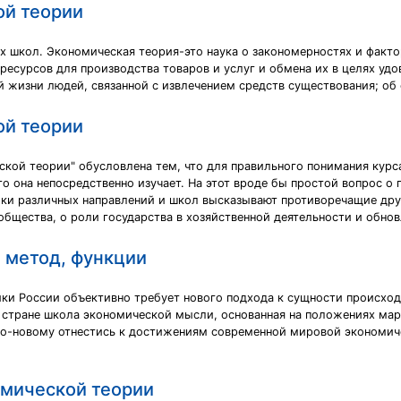
ой теории
х школ. Экономическая теория-это наука о закономерностях и факт
ресурсов для производства товаров и услуг и обмена их в целях удо
й жизни людей, связанной с извлечением средств существования; об
ой теории
кой теории" обусловлена тем, что для правильного понимания кур
о она непосредственно изучает. На этот вроде бы простой вопрос о
ки различных направлений и школ высказывают противоречащие друг 
общества, о роли государства в хозяйственной деятельности и обнов
 метод, функции
и России объективно требует нового подхода к сущности происход
й стране школа экономической мысли, основанная на положениях мар
по-новому отнестись к достижениям современной мировой экономич
омической теории