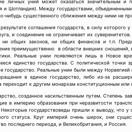
ние личных уний может оказаться значительным и 
лия и Шотландия). Между государствами, объединенным
ко-нибудь существенного сближения между ними не пр
тате соглашения государств, в силу которого у н
уга, и соединение не ограничивает их суверенитетов.
, ни общих законов, ни общих финансов и т.п. Пре
чение преимущественно в области внешних сношений, в
тики. Реальные унии появляются лишь в Новое вре
еся единство государства. С политической точки з
ое государство. Реальные унии были между Норвегией 
ращения в единое государство, либо из-за расшир
а переходит к другим монархам конституционным или 
созданное насильственным путем. Степень зави
щие в империю образования при неразвитости транспо
 Некоторые государствоведы пришли к выводу, что у 
вого статуса. Круг империй очень широк, они сущес
о последнего периода, и Великобритания, и Россия.