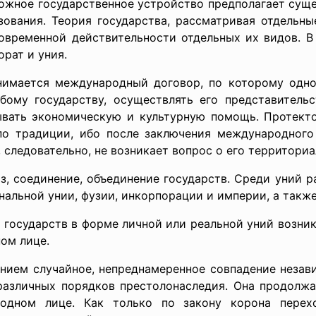
 государственное устройство предполагает сущес
зования. Теория государства, рассматривая отдельн
овременной действительности отдельных их видов. В 
орат и уния.
международный договор, по которому одно гос
абому государству, осуществлять его представительс
ывать экономическую и культурную помощь. Протекто
по традиции, ибо после заключения международного
, следовательно, не возникает вопрос о его территори
инение, объединение государств. Среди уний раз
нальной унии, фузии, инкорпорации и империи, а так
арств в форме личной или реальной уний возникаю
ном лице.
учайное, непреднамеренное совпадение независим
различных порядков престолонаследия. Она продолжа
одном лице. Как только по закону корона перех