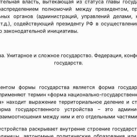
тельная власть, вытекающая из статуса главы госуд
распределением полномочий между президентом, п
ных органов (администраций, управлений делами, 
 т.д.), содействующий президенту РФ в осуществлени
го законодательной инициативы.
ва. Унитарное и сложное государство. Федерация, кон
государств.
государства является форма государственн
применяют термин «форма национально-государственно
а» находит выражение территориальное деление и стр
рма государственного устройства – это админис
взаимоотношения между ним и его отдельными частями
ва раскрывает внутренне строение государства, 
диницы, автономные политические образования или