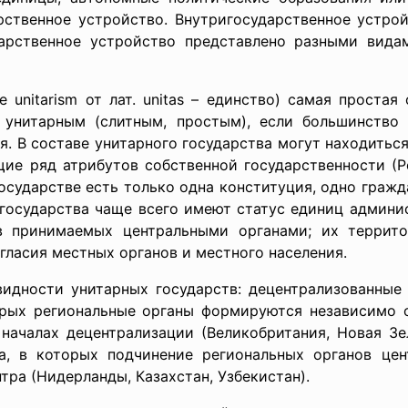
рственное устройство. Внутригосударственное устрой
арственное устройство представлено разными вида
m от лат. unitas – единство) самая простая ф
я унитарным (слитным, простым), если большинство
я. В составе унитарного государства могут находить
щие ряд атрибутов собственной государственности (Р
государстве есть только одна конституция, одно граж
 государства чаще всего имеют статус единиц админи
ов принимаемых центральными органами; их террит
гласия местных органов и местного населения.
нитарных государств: децентрализованные и ц
торых региональные органы формируются независимо 
ачалах децентрализации (Великобритания, Новая Зел
а, в которых подчинение региональных органов це
тра (Нидерланды, Казахстан, Узбекистан).