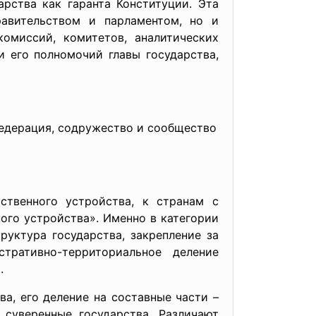
арства как гаранта Конституции. Эта
равительством и парламентом, но и
комиссий, комитетов, аналитических
и его полномочий главы государства,
федерация, содружество и сообщество
ого устройства, к странам с
го устройства». Именно в категории
уктура государства, закрепление за
тративно-
территориальное деление
.
его деление на составные части –
 суверенные государства. Различают