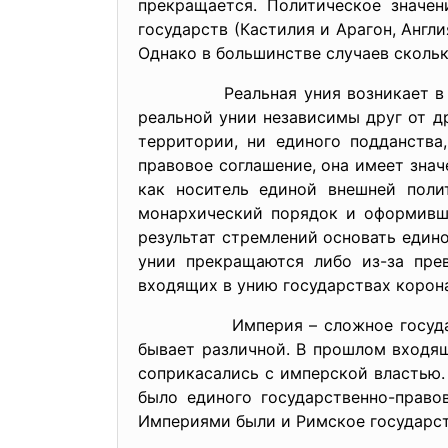
прекращается. Политическое значе
государств (Кастилия и Арагон, Анг
Однако в большинстве случаев сколь
Реальная уния возникает в резуль
реальной унии независимы друг от др
территории, ни единого подданства
правовое соглашение, она имеет зна
как носитель единой внешней поли
монархический порядок и оформивше
результат стремлений основать един
унии прекращаются либо из-за прев
входящих в унию государствах корон
Империя – сложное государство, 
бывает различной. В прошлом входя
соприкасались с имперской властью.
было единого государственно-право
Империями были и Римское государств