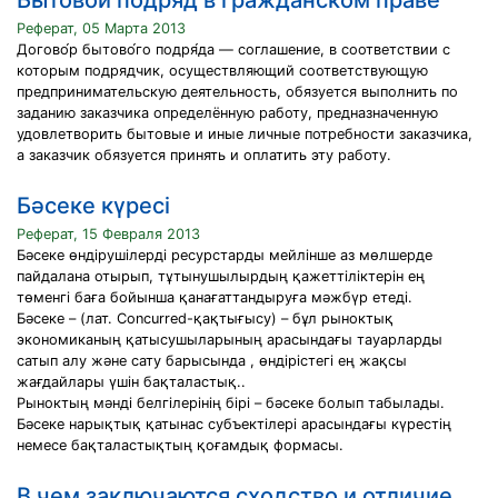
Бытовой подряд в гражданском праве
Реферат, 05 Марта 2013
Догово́р бытово́го подря́да — соглашение, в соответствии с
которым подрядчик, осуществляющий соответствующую
предпринимательскую деятельность, обязуется выполнить по
заданию заказчика определённую работу, предназначенную
удовлетворить бытовые и иные личные потребности заказчика,
а заказчик обязуется принять и оплатить эту работу.
Бәсеке күресі
Реферат, 15 Февраля 2013
Бәсеке өндірушілерді ресурстарды мейлінше аз мөлшерде
пайдалана отырып, тұтынушылырдың қажеттіліктерін ең
төменгі баға бойынша қанағаттандыруға мәжбүр етеді.
Бәсеке – (лат. Concurred-қақтығысу) – бұл рыноктық
экономиканың қатысушыларының арасындағы тауарларды
сатып алу және сату барысында , өндірістегі ең жақсы
жағдайлары үшін бақталастық..
Рыноктың мәнді белгілерінің бірі – бәсеке болып табылады.
Бәсеке нарықтық қатынас субъектілері арасындағы күрестің
немесе бақталастықтың қоғамдық формасы.
В чем заключаются сходство и отличие