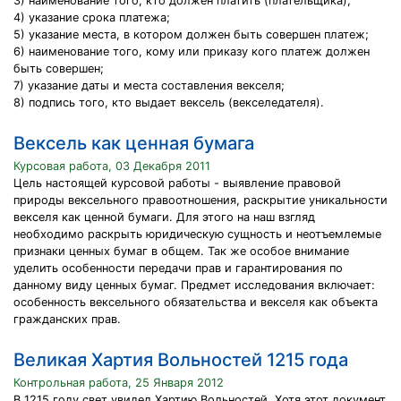
3) наименование того, кто должен платить (плательщика);
4) указание срока платежа;
5) указание места, в котором должен быть совершен платеж;
6) наименование того, кому или приказу кого платеж должен
быть совершен;
7) указание даты и места составления векселя;
8) подпись того, кто выдает вексель (векселедателя).
Вексель как ценная бумага
Курсовая работа, 03 Декабря 2011
Цель настоящей курсовой работы - выявление правовой
природы вексельного правоотношения, раскрытие уникальности
векселя как ценной бумаги. Для этого на наш взгляд
необходимо раскрыть юридическую сущность и неотъемлемые
признаки ценных бумаг в общем. Так же особое внимание
уделить особенности передачи прав и гарантирования по
данному виду ценных бумаг. Предмет исследования включает:
особенность вексельного обязательства и векселя как объекта
гражданских прав.
Великая Хартия Вольностей 1215 года
Контрольная работа, 25 Января 2012
В 1215 году свет увидел Хартию Вольностей. Хотя этот документ