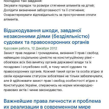
покладено такі завдання:
Зясувати порядок та розміри стягнення аліментів на дітей;
Долідити визначення заборгованості та її стягнення;
Охарактерезувати відповідальність за прострочення сплати
аліментів.
Відшкодування шкоди, завданої
незаконними діями (бездіяльністю)
судових та правоохоронних органів
Курсовая работа, 12 Декабря 2012
Захист прав людини і громадянина, визнання її прав і свобод
найвищою соціальною цінністю на конституційному рівні –
обов’язок всіх без винятку органів державної влади та їх
посадових і службових осіб, в тому числі судових та
правоохоронних органів. Кожний такий орган та особа згідно зі
своїм юридичним статусом зобов’язані не тільки забезпечувати,
але й здійснювати захист прав і свобод особистості згідно з
Конституцією України, спираючись на норми міжнародно-
правових актів і чинне законодавство.
Важнейшие права личности и проблема
их реализации в современном мире