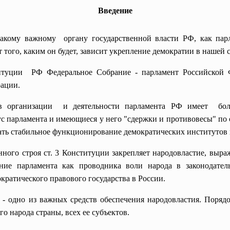
Введение
акому важному органу государственной власти РФ, как пар
 того, каким он будет, зависит укрепление демократии в нашей с
титуции РФ Федеральное Собрание - парламент Российской 
рации.
ов организации и деятельности парламента РФ имеет боль
ус парламента и имеющиеся у него "сдержки и противовесы" по
вать стабильное функционирование демократических институтов 
нного строя ст. 3 Конституции закрепляет народовластие, выр
ние парламента как проводника воли народа в законодател
ратического правового государства в России.
 - одно из важных средств обеспечения
народовластия. Поряд
о народа страны, всех ее субъектов.