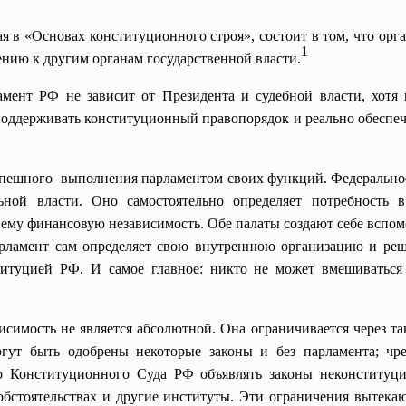
Основах конституционного строя», состоит в том, что орган
1
ению к другим органам государственной власти.
амент РФ не зависит от Президента и судебной власти, хотя 
поддерживать конституционный правопорядок и реально обеспе
спешного выполнения парламентом своих функций. Федеральное
ой власти. Оно самостоятельно определяет потребность в
 ему финансовую независимость. Обе палаты создают себе вспомо
арламент сам определяет свою внутреннюю организацию и реш
ституцией РФ. И самое главное: никто не может вмешиватьс
ость не является абсолютной. Она ограничивается через так
гут быть одобрены некоторые законы и без парламента; чр
во Конституционного Суда РФ объявлять законы неконституц
бстоятельствах и другие институты. Эти ограничения вытекаю