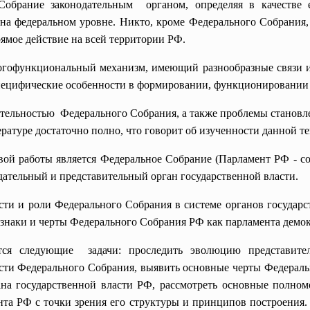
Собрание законодательным органом, определяя в качестве 
а федеральном уровне. Никто, кроме Федерального Собрания, 
мое действие на всей территории РФ.
гофункциональный механизм, имеющий разнообразные связи и
пецифические особенности в формировании, функционировании 
ятельностью Федерального Собрания, а также проблемы станов
ратуре достаточно полно, что говорит об изученности данной т
ой работы является
Федеральное Собрание (Парламент РФ - со
дательный и представительный орган государственной власти.
ти и роли Федерального Собрания в системе органов государс
изнаки и черты Федерального Собрания РФ как парламента демок
тся следующие задачи: проследить эволюцию представител
сти Федерального Собрания, выявить основные черты Федераль
ана государственной власти РФ, рассмотреть основные полно
та РФ с точки зрения его структуры и принципов построения