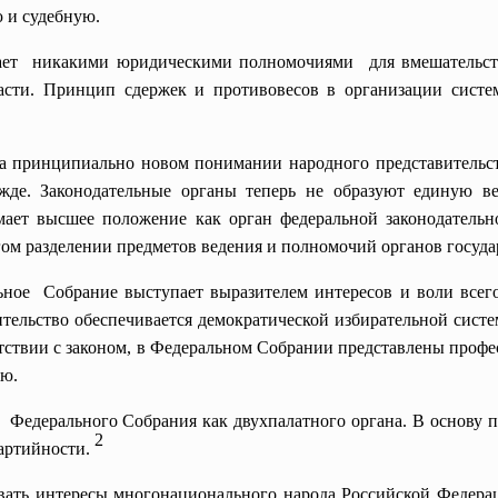
ю и судебную.
ает никакими юридическими
полномочиями для вмешательс
асти. Принцип сдержек и противовесов в организации сист
а принципиально новом понимании народного представительств
жде. Законодательные органы теперь не образуют единую в
мает высшее положение как орган федеральной законодательн
ом разделении предметов ведения и полномочий органов госуда
ное Собрание выступает выразителем интересов и воли всего 
тельство обеспечивается демократической избирательной сис
етствии с законом, в Федеральном Собрании представлены профе
ию.
 Федерального Собрания как двухпалатного органа.
В основу 
2
артийности.
вать интересы многонационального народа Российской Федерац