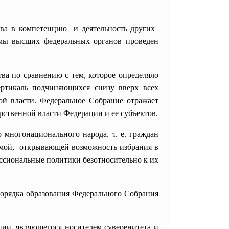
тва в
компетенцию и деятельность других
емы высших федеральных органов проведен
а по сравнению с тем, которое определяло
ертикаль подчиняющихся снизу вверх всех
ой власти. Федеральное Собрание отражает
рственной власти Федерации и ее субъектов.
многонационального народа, т. е. граждан
темой, открывающей возможность избрания в
ссиональные политики безотносительно к их
порядка образования Федерального Собрания
ии, являющегося носителем суверенитета и