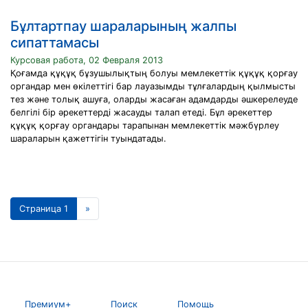
Бұлтартпау шараларының жалпы
сипаттамасы
Курсовая работа, 02 Февраля 2013
Қоғамда құқұқ бұзушылықтың болуы мемлекеттік құқұқ қорғау
органдар мен өкілеттігі бар лауазымды тұлғалардың қылмысты
тез және толық ашуға, оларды жасаған адамдарды әшкерелеуде
белгілі бір әрекеттерді жасауды талап етеді. Бұл әрекеттер
құқұқ қорғау органдары тарапынан мемлекеттік мәжбүрлеу
шараларын қажеттігін туындатады.
Страница 1
»
Премиум+
Поиск
Помощь