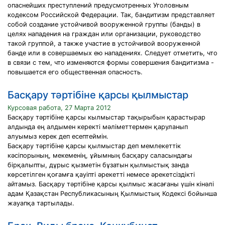
опаснейших преступлений предусмотренных Уголовным
кодексом Российской Федерации. Так, бандитизм представляет
собой создание устойчивой вооруженной группы (банды) в
целях нападения на граждан или организации, руководство
такой группой, а также участие в устойчивой вооруженной
банде или в совершаемых ею нападениях. Следует отметить, что
в связи с тем, что изменяются формы совершения бандитизма -
повышается его общественная опасность.
Басқару тәртібіне қарсы қылмыстар
Курсовая работа, 27 Марта 2012
Басқару тәртібіне қарсы кылмыстар тақырыбын қарастырар
алдында ең алдымен керекті мәліметтермен қаруланып
алуымыз керек деп есептеймін.
Басқару тәртібіне қарсы қылмыстар деп мемлекеттік
кәсіпорының, мекеменің, ұйымның басқару саласындағы
бірқалыпты, дұрыс қызметін бұзатын қылмыстық занда
көрсетілген қоғамға қауіпті әрекетті немесе әрекетсіздікті
айтамыз. Басқару тәртібіне қарсы қылмыс жасағаны үшін кінәлі
адам Қазақстан Республикасының Қылмыстық Кодексі бойынша
жауапқа тартылады.