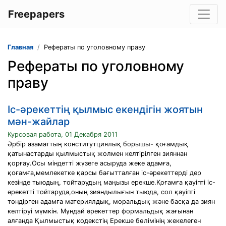
Freepapers
Главная
Рефераты по уголовному праву
Рефераты по уголовному
праву
Іс-әрекеттің қылмыс екендігін жоятын
мән-жайлар
Курсовая работа, 01 Декабря 2011
Әрбір азаматтың конститутциялық борышы- қоғамдық
қатынастарды қылмыстық жолмен келтірілген зияннан
қорғау.Осы міндетті жүзеге асыруда жеке адамға,
қоғамға,мемлекетке қарсы бағытталған іс-әрекеттерді дер
кезінде тыюдың, тойтарудың маңызы ерекше.Қоғамға қауіпті іс-
әрекетті тойтаруда,оның зияндылығын тыюда, сол қауіпті
төндірген адамға материялдық, моральдық және басқа да зиян
келтіруі мүмкін. Мұндай әрекеттер формальдық жағынан
алғанда Қылмыстық кодекстің Ерекше бөлімінің жекелеген