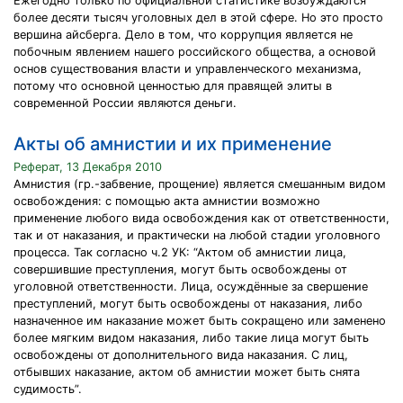
Ежегодно только по официальной статистике возбуждаются
более десяти тысяч уголовных дел в этой сфере. Но это просто
вершина айсберга. Дело в том, что коррупция является не
побочным явлением нашего российского общества, а основой
основ существования власти и управленческого механизма,
потому что основной ценностью для правящей элиты в
современной России являются деньги.
Акты об амнистии и их применение
Реферат, 13 Декабря 2010
Амнистия (гр.-забвение, прощение) является смешанным видом
освобождения: с помощью акта амнистии возможно
применение любого вида освобождения как от ответственности,
так и от наказания, и практически на любой стадии уголовного
процесса. Так согласно ч.2 УК: “Актом об амнистии лица,
совершившие преступления, могут быть освобождены от
уголовной ответственности. Лица, осуждённые за свершение
преступлений, могут быть освобождены от наказания, либо
назначенное им наказание может быть сокращено или заменено
более мягким видом наказания, либо такие лица могут быть
освобождены от дополнительного вида наказания. С лиц,
отбывших наказание, актом об амнистии может быть снята
судимость”.