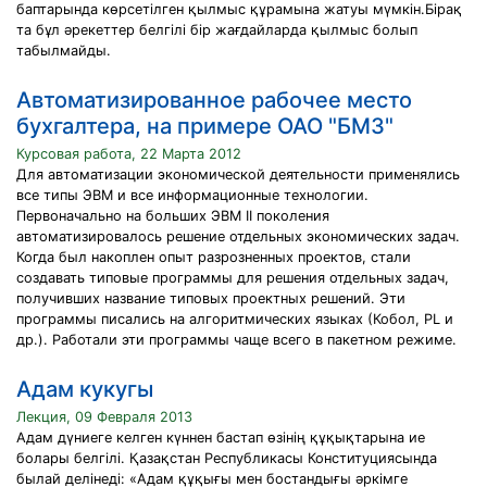
баптарында көрсетілген қылмыс құрамына жатуы мүмкін.Бірақ
та бұл әрекеттер белгілі бір жағдайларда қылмыс болып
табылмайды.
Автоматизированное рабочее место
бухгалтера, на примере ОАО "БМЗ"
Курсовая работа, 22 Марта 2012
Для автоматизации экономической деятельности применялись
все типы ЭВМ и все информационные технологии.
Первоначально на больших ЭВМ II поколения
автоматизировалось решение отдельных экономических задач.
Когда был накоплен опыт разрозненных проектов, стали
создавать типовые программы для решения отдельных задач,
получивших название типовых проектных решений. Эти
программы писались на алгоритмических языках (Кобол, PL и
др.). Работали эти программы чаще всего в пакетном режиме.
Адам кукугы
Лекция, 09 Февраля 2013
Адам дүниеге келген күннен бастап өзінің құқықтарына ие
болары белгілі. Қазақстан Республикасы Конституциясында
былай делінеді: «Адам құқығы мен бостандығы әркімге