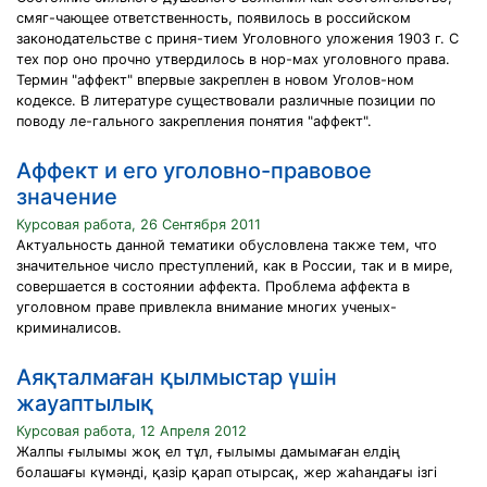
смяг-чающее ответственность, появилось в российском
законодательстве с приня-тием Уголовного уложения 1903 г. С
тех пор оно прочно утвердилось в нор-мах уголовного права.
Термин "аффект" впервые закреплен в новом Уголов-ном
кодексе. В литературе существовали различные позиции по
поводу ле-гального закрепления понятия "аффект".
Аффект и его уголовно-правовое
значение
Курсовая работа, 26 Сентября 2011
Актуальность данной тематики обусловлена также тем, что
значительное число преступлений, как в России, так и в мире,
совершается в состоянии аффекта. Проблема аффекта в
уголовном праве привлекла внимание многих ученых-
криминалисов.
Аяқталмаған қылмыстар үшін
жауаптылық
Курсовая работа, 12 Апреля 2012
Жалпы ғылымы жоқ ел тұл, ғылымы дамымаған елдің
болашағы күмәнді, қазір қарап отырсақ, жер жаһандағы ізгі