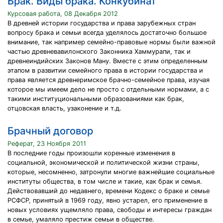
Брак. Виды брака. Конкубинат
Курсовая работа, 08 Декабря 2012
В древней истории государства и права зарубежных стран
вопросу брака и семьи всегда уделялось достаточно большое
внимание, так например семейно-правовые нормы были важной
частью древневавилонского Законника Хаммурапи, так и
древнеиндийских Законов Ману. Вместе с этим определенным
этапом в развитии семейного права в истории государства и
права является древнеримское брачно-семейное права, изучая
которое мы имеем дело не просто с отдельными нормами, а с
такими институциональными образованиями как брак,
отцовская власть, узаконение и т.д.
Брачный договор
Реферат, 23 Ноября 2011
В последние годы произошли коренные изменения в
социальной, экономической и политической жизни страны,
которые, несомненно, затронули многие важнейшие социальные
институты общества, в том числе и такие, как брак и семья.
Действовавший до недавнего, времени Кодекс о браке и семье
РСФСР, принятый в 1969 году, явно устарел, его применение в
новых условиях ущемляло права, свободы и интересы граждан
в семье, умаляло престиж семьи в обществе.