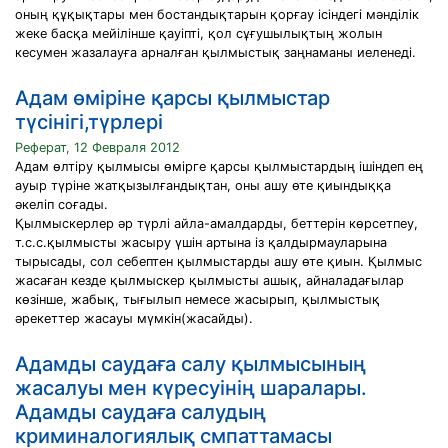
оның құқықтары мен бостандықтарын қорғау ісіндегі мәнділік
жеке басқа мейілінше қауіпті, қол сұғушылықтың жолын
кесумен жазалауға арналған қылмыстық заңнаманы иеленеді.
Адам өміріне қарсы қылмыстар
түсінігі,түрлері
Реферат, 12 Февраля 2012
Адам өлтіру қылмысы өмірге қарсы қылмыстардың ішіндеп ең
ауыр түріне жатқызылғандықтан, оны ашу өте қиындыққа
әкеліп соғады.
Қылмыскерлер әр түрлі айла-амалдарды, беттерін көрсетпеу,
т.с.с.қылмысты жасыру үшін артына із қалдырмауларына
тырысады, сол себептен қылмыстарды ашу өте қиын. Қылмыс
жасаған кезде қылмыскер қылмысты ашық, айналадағылар
көзінше, жабық, тығылып немесе жасырып, қылмыстық
әрекеттер жасауы мүмкін(жасайды).
Адамды саудаға салу қылмысының
жасалуы мен күресуінің шаралары.
Адамды саудаға салудың
криминалогиялық смпаттамасы