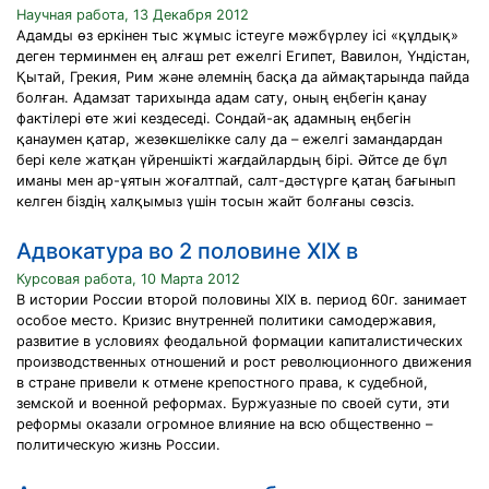
Научная работа, 13 Декабря 2012
Адамды өз еркінен тыс жұмыс істеуге мәжбүрлеу ісі «құлдық»
деген терминмен ең алғаш рет ежелгі Египет, Вавилон, Үндістан,
Қытай, Грекия, Рим және әлемнің басқа да аймақтарында пайда
болған. Адамзат тарихында адам сату, оның еңбегін қанау
фактілері өте жиі кездеседі. Сондай-ақ адамның еңбегін
қанаумен қатар, жезөкшелікке салу да – ежелгі замандардан
бері келе жатқан үйреншікті жағдайлардың бірі. Әйтсе де бұл
иманы мен ар-ұятын жоғалтпай, салт-дәстүрге қатаң бағынып
келген біздің халқымыз үшін тосын жайт болғаны сөзсіз.
Адвокатура во 2 половине XIX в
Курсовая работа, 10 Марта 2012
В истории России второй половины XIX в. период 60г. занимает
особое место. Кризис внутренней политики самодержавия,
развитие в условиях феодальной формации капиталистических
производственных отношений и рост революционного движения
в стране привели к отмене крепостного права, к судебной,
земской и военной реформах. Буржуазные по своей сути, эти
реформы оказали огромное влияние на всю общественно –
политическую жизнь России.