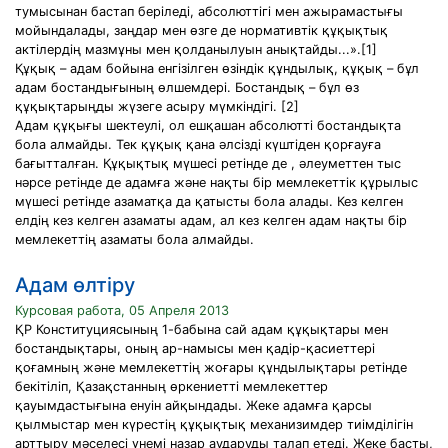
тумысынан бастап беріледі, абсолюттігі мен ажырамастығы
мойындалады, заңдар мен өзге де нормативтік құқықтық
актілердің мазмұны мен қолданылуын анықтайды...».[1]
Құқық – адам бойына енгізілген өзіндік құндылық, құқық – бұл
адам бостандығының өлшемдері. Бостандық – бұл өз
құқықтарыңды жүзеге асыру мүмкіндігі. [2]
Адам құқығы шектеулі, ол ешқашан абсолютті бостандықта
бола алмайды. Тек құқық қана әлсізді күштіден қорғауға
бағытталған. Құқықтық мүшесі ретінде де , әлеуметтен тыс
нәрсе ретінде де адамға және нақты бір мемлекеттік құрылыс
мүшесі ретінде азаматқа да қатысты бола алады. Кез келген
елдің кез келген азаматы адам, ал кез келген адам нақты бір
мемлекеттің азаматы бола алмайды.
Адам өлтіру
Курсовая работа, 05 Апреля 2013
ҚР Конституциясының 1-бабына сай адам құқықтары мен
бостандықтары, оның ар-намысы мен қадір-қасиеттері
қоғамның және мемлекеттің жоғары құндылықтары ретінде
бекітіліп, Қазақстанның өркениетті мемлекеттер
қауымдастығына енуін айқындады. Жеке адамға қарсы
қылмыстар мен күрестің құқықтық механизимдер тиімділігін
арттыру мәселесі үнемі назар аударуды талап етеді. Жеке басты,