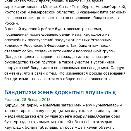
количество таких преступлений в настоя-щее время
зарегистрировано в Москве, Санкт-Петербурге, Новосибирской,
Ростовской и Кемеровской областях. В указанных пяти регионах
выявлена почти треть всех фактов совершения бандитизма в
России.
В данной курсовой работе будет рассмотрена тема,
посвященная иссле-дованию бандитизма, как одного из
опаснейших преступлений предусмот-ренных Уголовным
кодексом Российской Федерации. Так, бандитизм пред-
ставляет собой создание устойчивой вооруженной группы
(банды) в целях нападения на граждан или организации,
руководство такой группой, а также участие в устойчивой
вооруженной банде или в совершаемых ею нападениях. Следует
отметить, что в связи с тем, что изменяются формы совершения
бан-дитизма - повышается его общественная опасность.
Бандитизм және қорқытып алушылық
Реферат, 28 Января 2013
Қаруды, оқ дәріні, жарылғыш заттар мен жару құрылғыларын
талан – таражға салу не қорқытып алу жолымен иелену көп
жағдайларда кісі өлтіру үшін жүзеге асырылады.Осыған орай
бұл тұрғыдағы қылмыстың тікелей объектісі – қоғамдық
қауіпсіздік болып табылады, ал қосымша тікелей объектісі