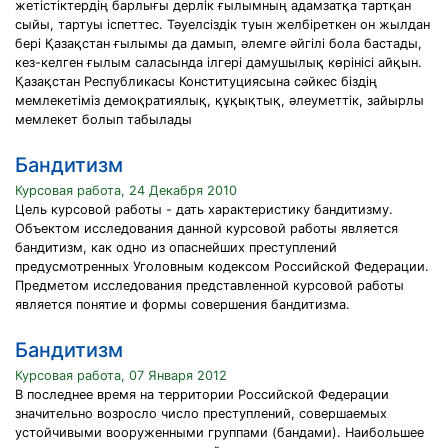
жетістіктердің барлығы дерлік ғылымның адамзатқа тартқан
сыйы, тартуы іспеттес. Тәуелсіздік туын желбіреткен он жылдан
бері Қазақстан ғылымы да дамып, әлемге әйгілі бола бастады,
кез-келген ғылым саласында ілгері дамушылық көрінісі айқын.
Қазақстан Республикасы Конституциясына сәйкес біздің
мемлекетіміз демоқратиялық, құқықтық, әлеуметтік, зайырлы
мемлекет болып табылады
Бандитизм
Курсовая работа, 24 Декабря 2010
Цель курсовой работы - дать характеристику бандитизму.
Объектом исследования данной курсовой работы является
бандитизм, как одно из опаснейших преступлений
предусмотренных Уголовным кодексом Российской Федерации.
Предметом исследования представленной курсовой работы
является понятие и формы совершения бандитизма.
Бандитизм
Курсовая работа, 07 Января 2012
В последнее время на территории Российской Федерации
значительно возросло число преступлений, совершаемых
устойчивыми вооруженными группами (бандами). Наибольшее