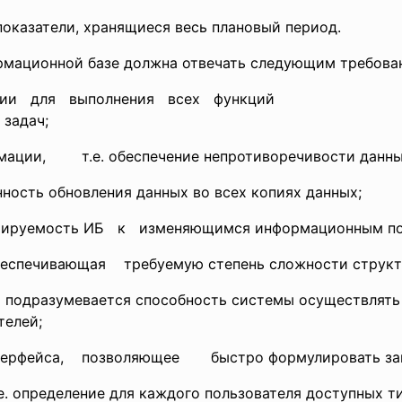
оказатели, хранящиеся весь плановый период.
рмационной базе должна отвечать следующим требова
и для выполнения всех функций
 задач;
и, т.е. обеспечение непротиворечивости данных 
ть обновления данных во всех копиях данных;
руемость ИБ к изменяющимся информационным по
ечивающая требуемую степень сложности структ
одразумевается способность системы осуществлять 
телей;
йса, позволяющее быстро формулировать запр
 определение для каждого пользователя доступных тип