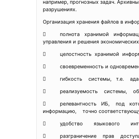
например, прогнозных задач. Архивн
разрушениях.
Организация хранения файлов в инфо
 полнота хранимой информаци
управления и решения экономических
 целостность хранимой информаци
 своевременность и одновременнос
 гибкость системы, т.е. адапт
 реализуемость системы, обесп
 релевантность ИБ, под котор
информацию, точно соответствующу
 удобство языкового интерфе
 разграничение прав доступа, т