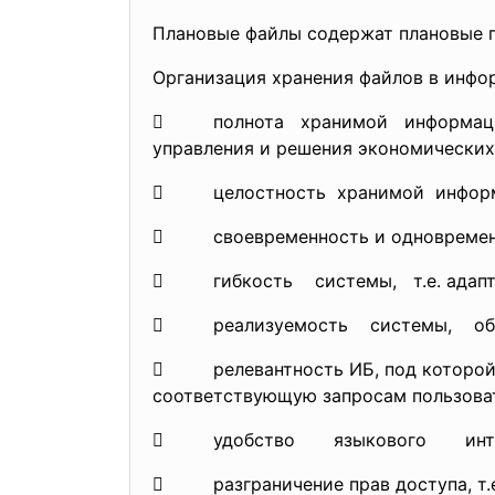
Плановые файлы содержат плановые п
Организация хранения файлов в инфо
 полнота хранимой информаци
управления и решения экономических
 целостность хранимой информаци
 своевременность и одновременнос
 гибкость системы, т.е. адапти
 реализуемость системы, обесп
 релевантность ИБ, под которой п
соответствующую запросам пользова
 удобство языкового интерфе
 разграничение прав доступа, т.е.