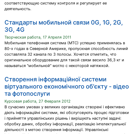
соответствующую систему контроля и регулирует ее
деятельность.
Стандарты мобильной связи 0G, 1G, 2G,
3G, 4G
Творческая работа, 17 Апреля 2011
Мобильная телефонная система (МТС) успешно применялась в
80-х годах в Северной Америке, пропускная способность линий
составляла 32 канала по 3 полосы. Хочется отметить, что
оригинальное оборудование для такой связи весило 36,3 кг и
называться "мобильной" могло с некоторой натяжкой.
Створення інформаційної системи
віртуального економічного об'єкту - відео
та фотопослуги
Курсовая работа, 27 Февраля 2012
В сучасних умовах у великих організаціях створені і ефективно
діють інформаційні системи, які обслуговують процес підготовки
і прийняття управлінських рішень і вирішують наступні задачі:
обробку даних, обробку інформації, реалізацію інтелектуальної
діяльності з метою створення інформації. Управлінські