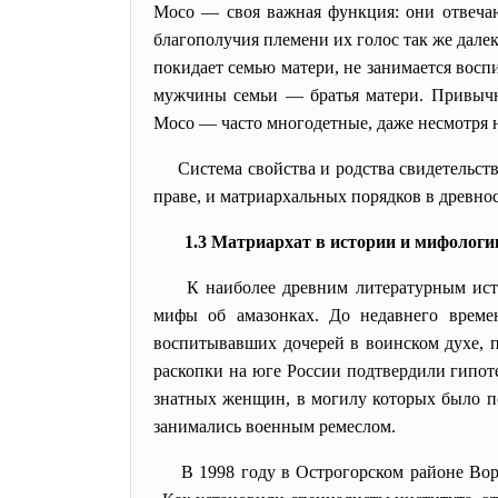
Мосо — своя важная функция: они отвечаю
благополучия племени их голос так же дале
покидает семью матери, не занимается восп
мужчины семьи — братья матери. Привычно
Мосо — часто многодетные, даже несмотря н
Система свойства и родства свидетельст
праве, и матриархальных порядков в древно
1.3 Матриархат в истории и мифологи
К наиболее древним литературным ист
мифы об
амазонках
. До недавнего време
воспитывавших дочерей в воинском духе, 
раскопки на юге России подтвердили гипот
знатных женщин, в могилу которых было по
занимались военным ремеслом.
В 1998 году в Острогорском районе Вор