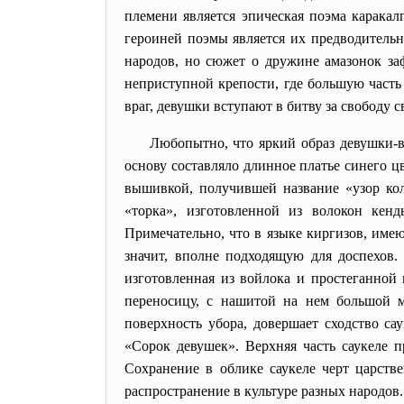
племени является эпическая поэма карака
героиней поэмы является их предводительн
народов, но сюжет о дружине амазонок за
неприступной крепости, где большую часть 
враг, девушки вступают в битву за свободу 
Любопытно, что яркий образ девушки-в
основу составляло длинное платье синего цв
вышивкой, получившей название «узор кол
«торка», изготовленной из волокон кен
Примечательно, что в языке киргизов, име
значит, вполне подходящую для доспехов.
изготовленная из войлока и простеганной
переносицу, с нашитой на нем большой 
поверхность убора, довершает сходство са
«Сорок девушек». Верхняя часть саукеле п
Сохранение в облике саукеле черт царст
распространение в культуре разных народов.