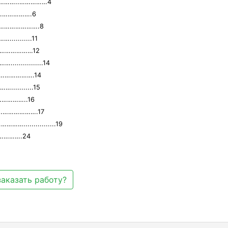
ния………..……………4
………………….6
……………………….8
.........11
……………………12
............14
…………………….14
.........15
……………..16
……………………….17
................19
……….24
заказать работу?