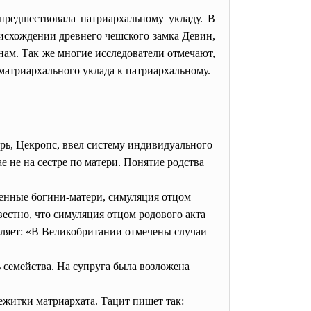
 предшествовала патриархальному укладу. В
оисхождении древнего чешского замка
Девин
,
ам. Так же многие исследователи отмечают,
матриархального уклада к патриархальному.
арь, Цекропс, ввел систему индивидуального
е не на сестре по матери. Понятие родства
ленные богини-матери, симуляция отцом
вестно, что симуляция отцом родового акта
вляет: «В Великобритании отмечены случаи
 семейства. На супруга была возложена
режитки матриархата. Тацит пишет так: