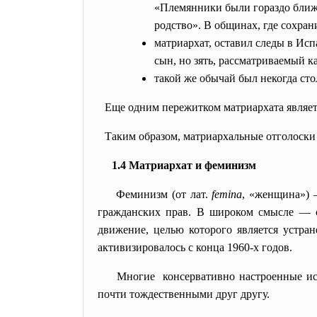
«Племянники были гораздо ближе 
родство». В общинах, где сохран
матриархат, оставил следы в Исп
сын, но зять, рассматриваемый к
такой же обычай был некогда ст
Еще одним пережитком матриархата являетс
Таким образом, матриархальные отголоски
1.4 Матриархат и феминизм
Феминизм (от
лат.
femina
, «женщина») 
гражданских прав. В широком смысле — 
движение, целью которого является устр
активизировалось с конца 1960-х годов.
Многие консервативно настроенные
и
почти тождественными друг другу.