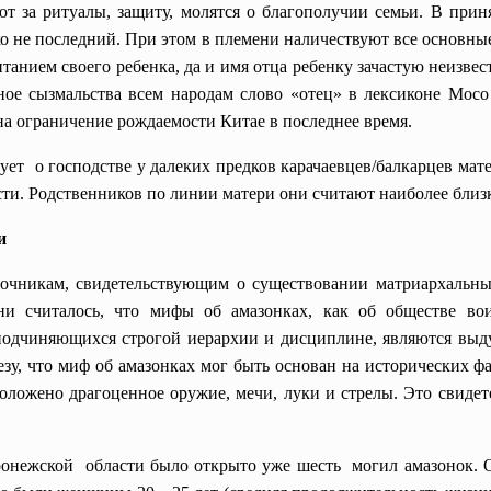
т за ритуалы, защиту, молятся о благополучии семьи. В пр
ко не последний. При этом в племени наличествуют все основны
итанием своего ребенка, да и имя отца ребенку зачастую неизве
е сызмальства всем народам слово «отец» в лексиконе Мосо 
а ограничение рождаемости Китае в последнее время.
вует о господстве у далеких предков
карачаевцев
/
балкарцев
мате
сти. Родственников по линии матери они считают наиболее близ
и
очникам, свидетельствующим о существовании матриархальны
ни считалось, что мифы об амазонках, как об обществе в
подчиняющихся строгой иерархии и дисциплине, являются выд
езу, что миф об амазонках мог быть основан на исторических ф
ложено драгоценное оружие, мечи, луки и стрелы. Это свиде
онежской области было открыто уже шесть могил амазонок. Об 