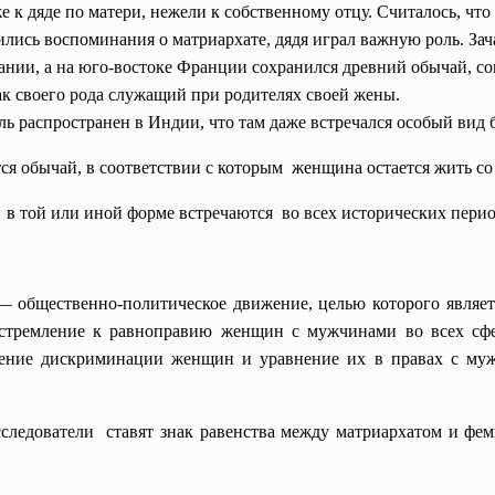
к дяде по матери, нежели к собственному отцу. Считалось, что 
ились воспоминания о матриархате, дядя играл важную роль. Зач
ании, а на юго-востоке Франции сохранился древний обычай, со
ак своего рода служащий при родителях своей жены.
оль распространен в Индии, что там даже встречался особый вид
я обычай, в соответствии с которым женщина остается жить со 
 в той или иной форме встречаются во всех исторических перио
— общественно-политическое движение, целью которого являе
стремление к равноправию женщин с мужчинами во всех сфе
анение дискриминации женщин и уравнение их в правах с муж
сследователи ставят знак равенства между матриархатом и
фем