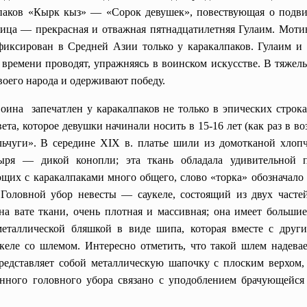
лпаков «Кырк кыз» — «Сорок девушек», повествующая о подв
ица — прекрасная и отважная пятнадцатилетняя Гулаим. Моти
фиксирован в Средней Азии только у каракалпаков. Гулаим и 
времени проводят, упражняясь в воинском искусстве. В тяжелы
своего народа и одерживают победу.
оина запечатлен у каракалпаков не только в эпических строк
ета, которое девушки начинали носить в 15-16 лет (как раз в в
ьчуги». В середине XIX в. платье шили из домотканой хлопч
дыря — дикой конопли; эта ткань обладала удивительной 
ющих с каракалпаками много общего, слово «торка» обозначало 
 Головной убор невесты — саукеле, состоящий из двух часте
 на вате ткани, очень плотная и массивная; она имеет больш
металлической бляшкой в виде шипа, которая вместе с дру
укеле со шлемом. Интересно отметить, что такой шлем надев
редставляет собой металлическую шапочку с плоским верхом, 
венного головного убора связано с уподоблением брачующейс