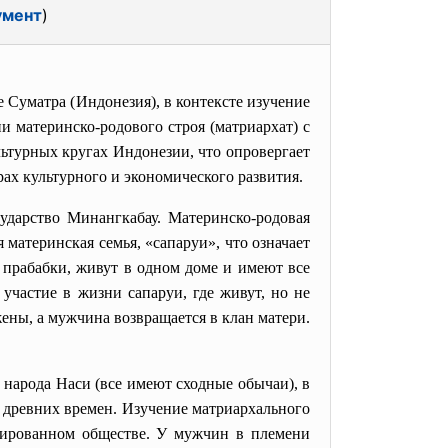
умент
)
ве
Суматра
(
Индонезия
), в контексте изучение
 материнско-родового строя (матриархат) с
ьтурных кругах Индонезии, что опровергает
ах культурного и экономического развития.
ударство Минангкабау. Материнско-родовая
материнская семья, «сапаруи», что означает
 прабабки, живут в одном доме и имеют все
частие в жизни сапаруи, где живут, но не
жены, а мужчина возвращается в клан матери.
у народа
Наси
(все имеют сходные обычаи), в
 древних времен. Изучение матриархального
рированном обществе. У мужчин в племени