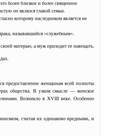
это более близкое и более священное
астую он являлся главой семьи.
гласно которому наследником является не
 брака, называвшийся «служебным».
своей матерью, а муж приходит ее навещать.
дах.
тся предоставление женщинам всей полноты
рах общества. В узком смысле — женское
чинами. Возникло в XVIII веке. Особенно
инизмом
, считая их одинаково вредными, и