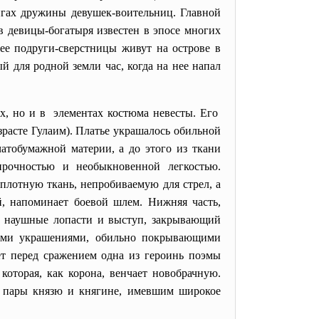
игах дружины девушек-воительниц. Главной
в девицы-богатыря известен в эпосе многих
ее подруги-сверстницы живут на острове в
й для родной земли час, когда на нее напал
ах, но и в элементах костюма невесты. Его
озрасте Гулаим). Платье украшалось обильной
атобумажной материи, а до этого из ткани
прочностью и необыкновенной легкостью.
плотную ткань, непробиваемую для стрел, а
й, напоминает боевой шлем. Нижняя часть,
ие наушные лопасти и выступ, закрывающий
гими украшениями, обильно покрывающими
ает перед сражением одна из героинь поэмы
которая, как корона, венчает новобрачную.
я пары князю и княгине, имевшим широкое