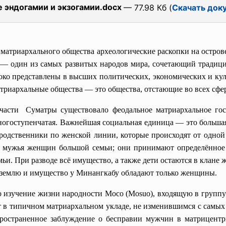
е эндогамии и экзогамии.docx
— 77.98 Кб (
Скачать док
матриархального общества археологические раскопки на остро
 — один из самых развитых народов мира, сочетающий традиции
ко представлены в высших политических, экономических и кул
атриархальные общества — это общества, отстающие во всех сфер
й части Суматры существовало феодальное матриархальное гос
ногоступенчатая. Важнейшая социальная единица — это большая 
 родственники по женской линии, которые происходят от одной
 мужья женщин большой семьи; они принимают определённое у
и. При разводе всё имущество, а также дети остаются в клане 
 землю и имущество у Минангкабу обладают только женщины.
 изучение жизни народности Мосо (Mosuo), входящую в групп
т в типичном матриархальном укладе, не изменившимся с самых
спространенное заблуждение о бесправии мужчин в матрицент