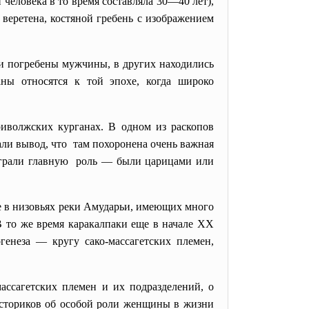
еловека в то время составляла 30—40 лет),
веретена, костяной гребень с изображением
и погребены мужчины, в других находились
ны относятся к той эпохе, когда широко
приволжских
курганах. В одном из раскопов
лали вывод, что там похоронена очень важная
играли главную роль — были царицами или
 в низовьях реки
Амударьи
, имеющих много
В то же время каракалпаки еще в начале XX
генеза — кругу сако-массагетских племен,
ассагетских
племен и их подразделений, о
историков об особой роли женщины в жизни