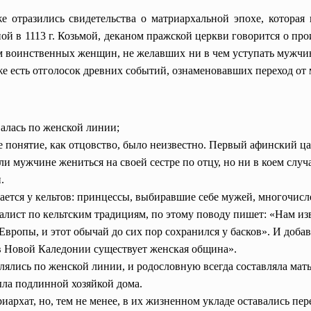
е отразились свидетельства о матриархальной эпохе, которая
ой в 1113 г.
Козьмой
, деканом пражской церкви говорится о пр
воинственных женщин, не желавших ни в чем уступать мужчин
е есть отголосок древних событий, ознаменовавших переход от 
валась по женской линии;
е понятие, как отцовство, было неизвестно. Первый афинский ц
ли мужчине жениться на своей сестре по отцу, но ни в коем случа
.
ается у кельтов: принцессы, выбиравшие себе мужей, многочис
иалист по кельтским традициям, по этому поводу пишет: «Нам из
вропы, и этот обычай до сих пор сохранился у басков». И доба
в Новой Каледонии существует женская община».
лялись по женской линии, и родословную всегда составляла мать
ла подлинной хозяйкой дома.
иархат, но, тем не менее, в их жизненном укладе оставались пе