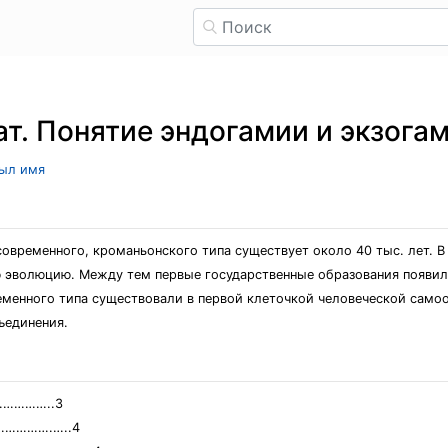
ат. Понятие эндогамии и экзога
рыл имя
современного, кроманьонского типа существует около 40 тыс. лет. 
 эволюцию. Между тем первые государственные образования появили
еменного типа существовали в первой клеточкой человеческой само
ъединения.
…………..3
…………….…..4