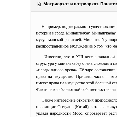
Матриархат и патриархат. Поняти
Например, подтверждают существование 
истории народа
Минангкабау
. Минангкабау
мусульманской религией. Минангкабау широ
распространенное заблуждение о том, что м
Известно, что в XIII веке в западно
структура у минангкабау очень сложная и м
«плоды одного чрева». Её ядро составляют
права на имущество. Пришлая часть — это
имеют права на имущество этой большой семь
Фактически абсолютной собственностью на
Также интересные открытия преподнесло
провинции
Сычуань
(Китай), которые живу
уклада народности Мосо, опровергает ра