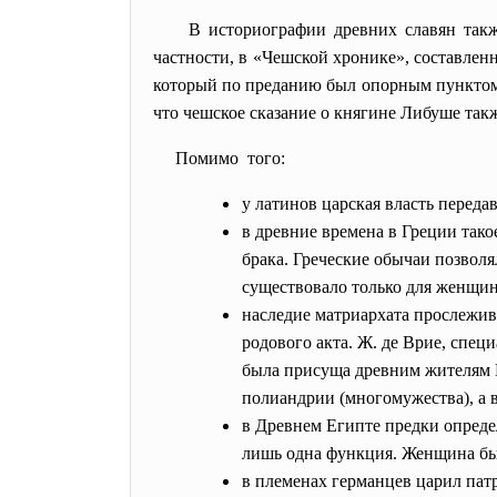
В историографии древних
славян
такж
частности, в «Чешской хронике», составленн
который по преданию был опорным пунктом 
что чешское сказание о княгине
Либуше
такж
Помимо того:
у латинов царская власть переда
в древние времена в Греции тако
брака. Греческие обычаи позволя
существовало только для женщин
наследие матриархата прослежив
родового акта. Ж. де Врие, спец
была присуща древним жителям Е
полиандрии (многомужества), а 
в Древнем Египте предки опреде
лишь одна функция. Женщина бы
в племенах германцев царил патр