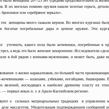
то были женщины 20—25 лет (средняя продолжительность жизни ч
ия. В их могилах помимо оружия нашли золотые серьги, детали 
 бронзовое или серебряное зеркало».
 эти женщины много скакали верхом. Во многих курганах был
и богатые погребальные дары и ценное оружие. Эти курга
ог уточнить, какого пола были кочевники, погребенные в 
трел, а ведь это было женское захоронение. Исследователи сде
шли в бой рядом с воинами-
мужчинами, и может быть, даже 
ования о жизни каракалпаков, по большей части проживающие
-кочевниками — казахами, узбеками, ногайцами, башкирами. 
х явлений, восходящих к наиболее древнему пласту их этно
э. — первых веках н. э. в Арало-Каспийском регионе.
твуют о сильных матриархальных традициях в управлении
м
 деле массагетов. Убедительным подтверждением сообщений 