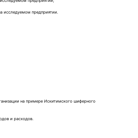
в исследуемом предприятии;
на исследуемом предприятии.
рганизации на примере Искитимского шиферного
одов и расходов.