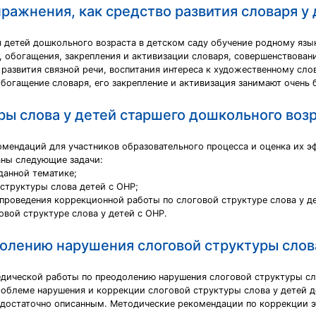
ражнения, как средство развития словаря у 
 детей дошкольного возраста в детском саду обучение родному язык
и, обогащения, закрепления и активизации словаря, совершенствова
развития связной речи, воспитания интереса к художественному слов
богащение словаря, его закрепление и активизация занимают очень 
ы слова у детей старшего дошкольного возр
омендаций для участников образовательного процесса и оценка их э
аны следующие задачи:
данной тематике;
структуры слова детей с ОНР;
проведения коррекционной работы по слоговой структуре слова у де
овой структуре слова у детей с ОНР.
олению нарушения слоговой структуры слова
едической работы по преодолению нарушения слоговой структуры сл
облеме нарушения и коррекции слоговой структуры слова у детей д
недостаточно описанным. Методические рекомендации по коррекции 