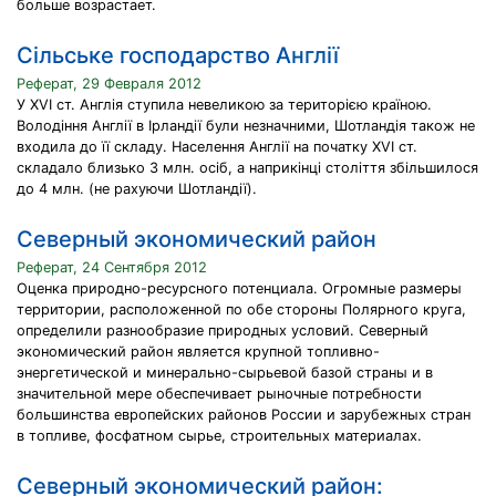
больше возрастает.
Сільське господарство Англії
Реферат, 29 Февраля 2012
У XVI ст. Англія ступила невеликою за територією країною.
Володіння Англії в Ірландії були незначними, Шотландія також не
входила до її складу. Населення Англії на початку XVI ст.
складало близько 3 млн. осіб, а наприкінці століття збільшилося
до 4 млн. (не рахуючи Шотландії).
Северный экономический район
Реферат, 24 Сентября 2012
Оценка природно-ресурсного потенциала. Огромные размеры
территории, расположенной по обе стороны Полярного круга,
определили разнообразие природных условий. Северный
экономический район является крупной топливно-
энергетической и минерально-сырьевой базой страны и в
значительной мере обеспечивает рыночные потребности
большинства европейских районов России и зарубежных стран
в топливе, фосфатном сырье, строительных материалах.
Северный экономический район: