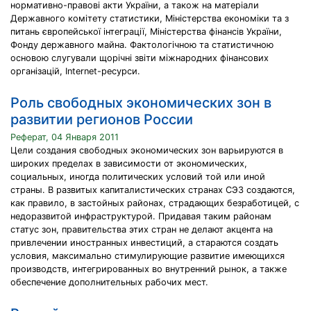
нормативно-правові акти України, а також на матеріали
Державного комітету статистики, Міністерства економіки та з
питань європейської інтеграції, Міністерства фінансів України,
Фонду державного майна. Фактологічною та статистичною
основою слугували щорічні звіти міжнародних фінансових
організацій, Internet-ресурси.
Роль свободных экономических зон в
развитии регионов России
Реферат, 04 Января 2011
Цели создания свободных экономических зон варьируются в
широких пределах в зависимости от экономических,
социальных, иногда политических условий той или иной
страны. В развитых капиталистических странах СЭЗ создаются,
как правило, в застойных районах, страдающих безработицей, с
недоразвитой инфраструктурой. Придавая таким районам
статус зон, правительства этих стран не делают акцента на
привлечении иностранных инвестиций, а стараются создать
условия, максимально стимулирующие развитие имеющихся
производств, интегрированных во внутренний рынок, а также
обеспечение дополнительных рабочих мест.