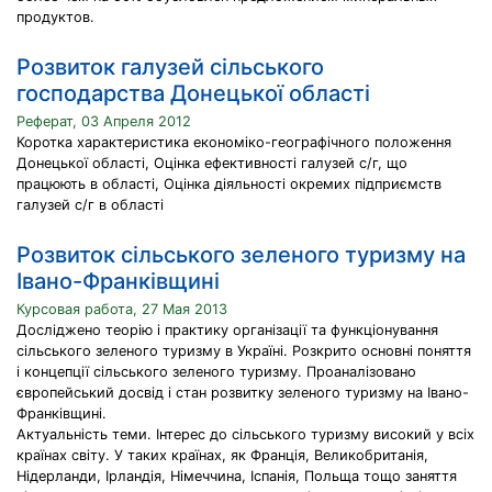
продуктов.
Розвиток галузей сільського
господарства Донецької області
Реферат, 03 Апреля 2012
Коротка характеристика економіко-географічного положення
Донецької області, Оцінка ефективності галузей с/г, що
працюють в області, Оцінка діяльності окремих підприємств
галузей с/г в області
Розвиток сільського зеленого туризму на
Івано-Франківщині
Курсовая работа, 27 Мая 2013
Досліджено теорію і практику організації та функціонування
сільського зеленого туризму в Україні. Розкрито основні поняття
і концепції сільського зеленого туризму. Проаналізовано
європейський досвід і стан розвитку зеленого туризму на Івано-
Франківщині.
Актуальність теми. Інтерес до сільського туризму високий у всіх
країнах світу. У таких країнах, як Франція, Великобританія,
Нідерланди, Ірландія, Німеччина, Іспанія, Польща тощо заняття