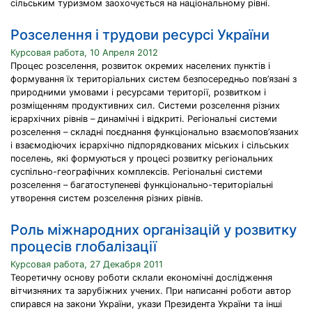
сільським туризмом заохочується на національному рівні.
Розселення і трудови ресурсі України
Курсовая работа, 10 Апреля 2012
Процес розселення, розвиток окремих населених пунктів і
формування їх територіальних систем безпосередньо пов’язані з
природними умовами і ресурсами території, розвитком і
розміщенням продуктивних сил. Системи розселення різних
ієрархічних рівнів – динамічні і відкриті. Регіональні системи
розселення – складні поєднання функціонально взаємопов’язаних
і взаємодіючих ієрархічно підпорядкованих міських і сільських
поселень, які формуються у процесі розвитку регіональних
суспільно-географічних комплексів. Регіональні системи
розселення – багатоступеневі функціонально-територіальні
утворення систем розселення різних рівнів.
Роль міжнародних організацій у розвитку
процесів глобалізації
Курсовая работа, 27 Декабря 2011
Теоретичну основу роботи склали економічні дослідження
вітчизняних та зарубіжних учених. При написанні роботи автор
спирався на закони України, укази Президента України та інші