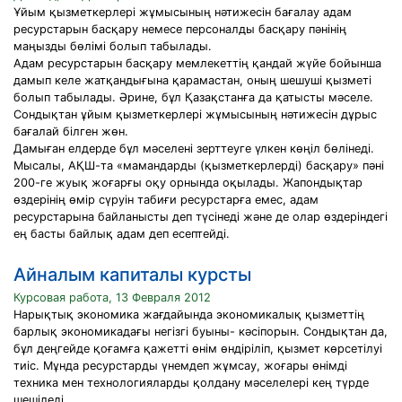
Ұйым қызметкерлері жұмысының нәтижесін бағалау адам
ресурстарын басқару немесе персоналды басқару пәнінің
маңызды бөлімі болып табылады.
Адам ресурстарын басқару мемлекеттің қандай жүйе бойынша
дамып келе жатқандығына қарамастан, оның шешуші қызметі
болып табылады. Әрине, бұл Қазақстанға да қатысты мәселе.
Сондықтан ұйым қызметкерлері жұмысының нәтижесін дұрыс
бағалай білген жөн.
Дамыған елдерде бұл мәселені зерттеуге үлкен көңіл бөлінеді.
Мысалы, АҚШ-та «мамандарды (қызметкерлерді) басқару» пәні
200-ге жуық жоғарғы оқу орнында оқылады. Жапондықтар
өздерінің өмір сүруін табиғи ресурстарға емес, адам
ресурстарына байланысты деп түсінеді және де олар өздеріндегі
ең басты байлық адам деп есептейді.
Айналым капиталы курсты
Курсовая работа, 13 Февраля 2012
Нарықтық экономика жағдайында экономикалық қызметтің
барлық экономикадағы негізгі буыны- кәсіпорын. Сондықтан да,
бұл деңгейде қоғамға қажетті өнім өндіріліп, қызмет көрсетілуі
тиіс. Мұнда ресурстарды үнемдеп жұмсау, жоғары өнімді
техника мен технологияларды қолдану мәселелері кең түрде
шешіледі.