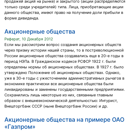
продажей акций на рынке) и закрытого (акции распределяются
только среди учредителей) типа. Лица, приобретающие акции
данного общества, имеют право на получение доли прибыли в
форме дивиденда.
Акционерные общества
Реферат, 10 Декабря 2012
Если мы рассмотрим вопрос создания акционерных обществ
через призму истории нашей страны, то в постреволюционной
России акционерные общества создавались еще в 20-е годы в
период НЭПа. В Гражданском кодексе РСФСР 1922 г. были
определены нормы об акционерных обществах. В 1927 г. было
утверждено Положение об акционерных обществах. Однако,
уже в 30-е годы с ужесточением административных рычагов в
экономике практически все акционерные общества были
ликвидированы и заменены государственными предприятиями.
Сохранились лишь некоторые из них, связанные главным
образом с внешнеэкономической деятельностью: Интурист,
Внешторгбанк СССР (ныне Внешторгбанк России) и др.
Акционерные общества на примере ОАО
«Газпром»