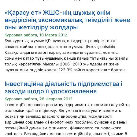
«Қарасу ет» ЖШС-нің шұжық өнім
өндірісінің экономикалық тиімділігі және
оны жетілдіру жолдары
Курсовая работа, 10 Марта 2012
Бұл курстық жұмыс ҚР шұжық өнімдерінің өндірісі, өнімі,
сапасы жайлы толық жазылған жұмыс. Шұжық өнімінің
Қазақстандағы қазіргі нарық замандағы сұраныс, ұсыныс
сонымен қатар тұтынушының қанша пайыз тұтынатыны жайлы
толық көрсетілген Мысалы 2006 -2010 жылдары ет және
шұжық өнім өндіріс көлемі 122,3% пайыз көрсетікште болған.
Інвестиційна діяльність підприємства і
заходи щодо її удосконалення
Курсовая работа, 26 Февраля 2012
Інвестиції є основою розвитку підприємств, окремих галузей та
економіки країни в цілому. Від уміння інвестувати залежить
розквіт чи занепад власного виробництва, можливості
вирішення соціальних і екологічних проблем, сучасний рівень і
потенційний динамізм фізичного, фінансового та людського
капіталів. Без надійних основ інвестиційної діяльності, якими б