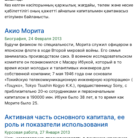
Кез келген кәсіпорынның қаржылық жағдайы, төлем және несие
қабілеттілігі оның қажетті айналым капиталымен қамтамасыз
етілуімен байланысты.
Акио Морита
Биография, 24 Февраля 2013
Будучи физиком по специальности, Морита служил офицером в
японском флоте в ходе Второй мировой войны. Его семья
занималась производством сакэ. В военном исследовательском
комитете он познакомился с Масару Ибукой, который в то
время искал молодых и талантливых инженеров для
собственной компании; 7 мая 1946 года они основали
«Токийскую телекоммуникационную инженерную корпорацию» (
«Тоцуко», Tokyo Tsushin Kogyo K.K.), предшественницу Sony, с
приблизительно 20-ю сотрудниками и первоначальным
капиталом в 190000 иен. Ибуке было 38 лет, в то время как
Морите было 25.
Активная часть основного капитала, ее
роль и показатели использования
Курсовая работа, 27 Января 2013