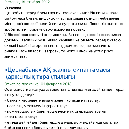
Реферат, 19 Ноября 2012
Введення
Що робить перед боєм гарний воєначальник? Він вивчає поле
майбутньої битви, вишукуючи всі виграшні позиції і небезпечні
місця, оцінює свої сили й сили супротивника. Якщо він цього не
зробить, він прирече свою армію на поразку.
У бізнесі працюють ті ж принципи. Бізнес - це нескінченна низка
дрібних і великих боїв. Якщо керівник не оцінить перед битвою
сильні і слабкі сторони свого підприємства, не визначить
ринкові можливості і загрози, то його шанси на успіх різко
знижуються.
«Цеснабанк» АҚ жалпы сипаттамасы,
қаржылық тұрақтылығы
Отчет по практике, 01 Февраля 2013
Осы мақсатқа жетуде жұмыстың алдында мынадай міндеттерді
шешу көзделеді:
- банктік несиенің ұғымын және түрлерін нақтылау;
- несиенің механизмін қарастыру;
- коммерциялық банктердің несиелік операцияларына
сипаттама жасау;
- екінші дейгейдегі банктердің дағдарыс жағдайында салалар
бойынша несие беру қызметіне талдау жасау;