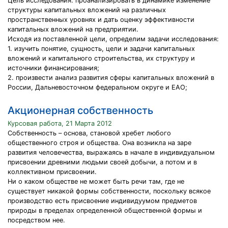
Цель исследования: проанализировать в динамике изменение
структуры капитальных вложений на различных
пространственных уровнях и дать оценку эффективности
капитальных вложений на предприятии.
Исходя из поставленной цели, определим задачи исследования:
1. изучить понятие, сущность, цели и задачи капитальных
вложений и капитального строительства, их структуру и
источники финансирования;
2. произвести анализ развития сферы капитальных вложений в
России, Дальневосточном федеральном округе и ЕАО;
Акционерная собственность
Курсовая работа, 21 Марта 2012
Собственность – основа, становой хребет любого
общественного строя и общества. Она возникла на заре
развития человечества, выражаясь в начале в индивидуальном
присвоении древними людьми своей добычи, а потом и в
коллективном присвоении.
Ни о каком обществе не может быть речи там, где не
существует никакой формы собственности, поскольку всякое
производство есть присвоение индивидуумом предметов
природы в пределах определенной общественной формы и
посредством нее.