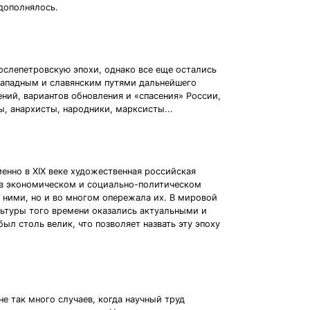
дополнялось.
послепетровскую эпохи, однако все еще остались
западным и славянским путями дальнейшего
ений, вариантов обновления и «спасения» России,
, анархисты, народники, марксисты...
енно в XIX веке художественная российская
 в экономическом и социально-политическом
с ними, но и во многом опережала их. В мировой
льтуры того времени оказались актуальными и
л столь велик, что позволяет назвать эту эпоху
не так много случаев, когда научный труд