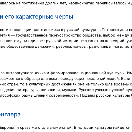
авалось на протяжении долгих лет, неоднократно переписывалось и 
 и его характерные черты
многие тенденции, сложившиеся в русской культуре в Петровскую и 
етия — государственное переуостройство общества, выбор между 
но поэтому ни один век русской истории не знал столько теорий, уч
ные общественные движения: революционеры, разночинцы, нигилисты
ого литературного языка и формирование национальной культуры. Им
бессмертного образца для всех последующих поколений людей. Если
ких стран, то в культурных достижениях она не только шла вровень 
зведения литературы, живописи, музыки. Русские ученые русской ку
философских размышлений современности. Подъем русской культуры бы
енглера
 Европы” и сразу же стала знаменитой. В истории культуры найдется 