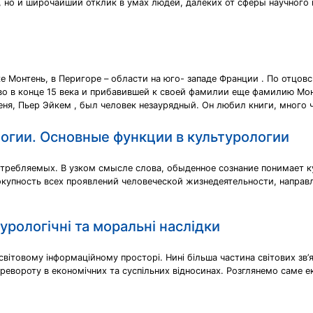
 но и широчайший отклик в умах людей, далеких от сферы научного 
е Монтень, в Перигоре – области на юго- западе Франции . По отцов
во в конце 15 века и прибавившей к своей фамилии еще фамилию Мо
еня, Пьер Эйкем , был человек незаурядный. Он любил книги, много ч
логии. Основные функции в культурологии
отребляемых. В узком смысле слова, обыденное сознание понимает ку
купность всех проявлений человеческой жизнедеятельности, направ
турологічні та моральні наслідки
вітовому інформаційному просторі. Нині більша частина світових зв’я
ревороту в економічних та суспільних відносинах. Розглянемо саме ек