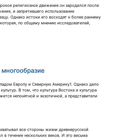
ирокое религиозное движение он зародился после
жения, и запретившего использование
азцу. Однако истоки его восходят к более раннему
, которая, по общему мнению исследователей,
и многообразие
ападом Европу и Северную Америку1. Однако дело
ультур. В том, что культура Востока и культура
жется непонятной и экзотичной, а представители
охватывал все стороны жизни древнерусской
 в течение нескольких веков. И это весьма