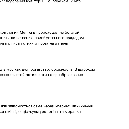
исследования культуры. Но, впрочем, книга
ской линии Монтень происходил из богатой
нтень, по названию приобретенного прадедом
итал, писал стихи и прозу на латыни.
льтуру как дух, богатство, образность. В широком
ленность этой активности на преобразование
зків здійснюється саме через інтернет. Виникнення
ономічні, соціо-культурологічні та моральні