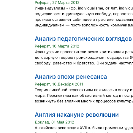
Реферат, 27 Марта 2012
Индивидуали́зм - (фр. individualisme, от лат. in
подчеркивает индивидуальную свободу, первостепе
противопоставляет себя идее и практике подавлен
индивидуализм — противоположность коммунизма
Анализ педагогических взглядов
Реферат, 10 Марта 2012
Французские просветители резко критиковали рел
договорную теорию происхождения государства (Ру
свободу, равенство и братство. Они ждали наступ
Анализ эпохи ренесанса
Реферат, 16 Декабря 2011
Теория линейной перспективы появилась в эпоху и
мира. Перспектива как объективный метод в пост
возникнуть без влияния многих процессов культуры
Англия накануне революции
Доклад, 01 Мая 2012
Английская революция XVII в. была громовым уда