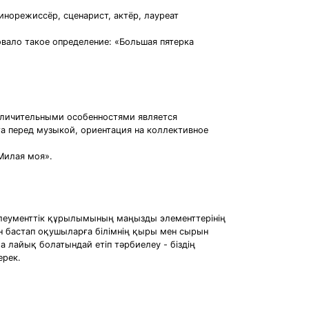
инорежиссёр, сценарист, актёр, лауреат
овало такое определение: «Большая пятерка
отличительными особенностями является
та перед музыкой, ориентация на коллективное
Милая моя».
у әлеументтiк құрылымының маңызды элементтерiнiң
ен бастап оқушыларға бiлiмнiң қыры мен сырын
а лайық болатындай етiп тәрбиелеу - бiздiң
ерек.