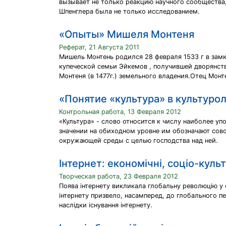
вызывает не только реакцию научного сообщества,
Шпенглера была не только исследованием.
«Опыты» Мишеля Монтеня
Реферат, 21 Августа 2011
Мишель Монтень родился 28 февраля 1533 г в замк
купеческой семьи Эйкемов , получившей дворянст
Монтеня (в 1477г.) земельного владения.Отец Монт
«Понятие «культура» в культуро
Контрольная работа, 13 Февраля 2012
«Культура» - слово относится к числу наиболее уп
значении на обиходном уровне им обозначают сово
окружающей среды с целью господства над ней.
Інтернет: економічні, соціо-куль
Творческая работа, 23 Февраля 2012
Поява інтернету викликала глобальну революцію у с
інтернету призвело, насамперед, до глобального пе
наслідки існування інтернету.