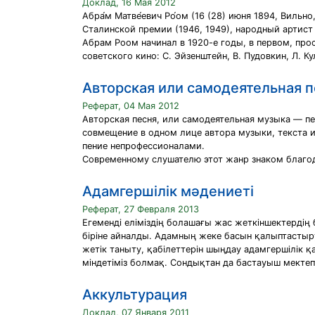
Доклад, 16 Мая 2012
Абра́м Матве́евич Ро́ом (16 (28) июня 1894, Виль
Сталинской премии (1946, 1949), народный артист
Абрам Роом начинал в 1920-е годы, в первом, про
советского кино: С. Эйзенштейн, В. Пудовкин, Л. Ку
Авторская или самодеятельная п
Реферат, 04 Мая 2012
Авторская песня, или самодеятельная музыка — пе
совмещение в одном лице автора музыки, текста и
пение непрофессионалами.
Современному слушателю этот жанр знаком благод
Адамгершілік мәдениеті
Реферат, 27 Февраля 2013
Егемендi елiмiздiң болашағы жас жеткiншектердiң 
бiрiне айналды. Адамның жеке басын қалыптастыру
жетiк таныту, қабiлеттерiн шыңдау адамгершiлiк 
мiндетiмiз болмақ. Сондықтан да бастауыш мекте
Аккультурация
Доклад, 07 Января 2011