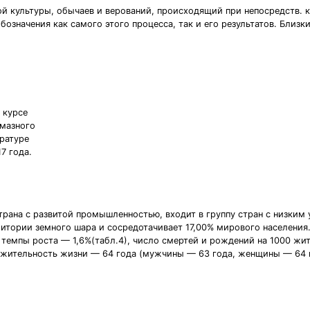
 культуры, обычаев и верований, происходящий при непосредств. к
бозначения как самого этого процесса, так и его результатов. Близ
 курсе
лмазного
ратуре
7 года.
рана с развитой промышленностью, входит в группу стран с низким 
тории земного шара и сосредотачивает 17,00% мирового населения. Н
 темпы роста — 1,6%(табл.4), число смертей и рождений на 1000 жите
ительность жизни — 64 года (мужчины — 63 года, женщины — 64 го