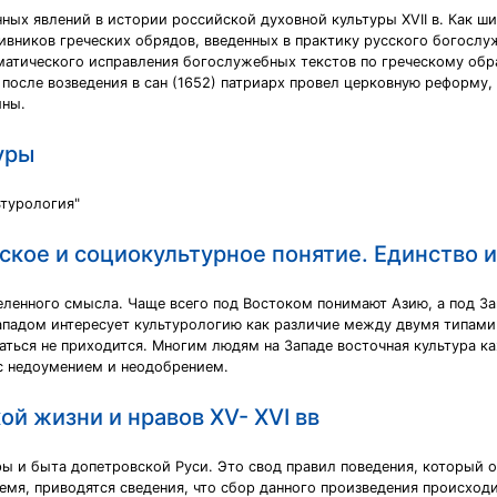
ных явлений в истории российской духовной культуры XVII в. Как ш
тивников греческих обрядов, введенных в практику русского богослу
ематического исправления богослужебных текстов по греческому обр
 после возведения в сан (1652) патриарх провел церковную реформу
ины.
уры
ьтурология"
еское и социокультурное понятие. Единство 
деленного смысла. Чаще всего под Востоком понимают Азию, а под З
ападом интересует культурологию как различие между двумя типами к
ться не приходится. Многим людям на Западе восточная культура ка
 с недоумением и неодобрением.
й жизни и нравов XV- XVI вв
ы и быта допетровской Руси. Это свод правил поведения, который 
мя, приводятся сведения, что сбор данного произведения происходил