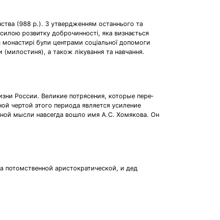
нства (988 р.). З утвердженням останнього та
ю силою розвитку доброчинності, яка визнається
ма монастирі були центрами соціальної допомоги
(милостиня), а також лікування та навчання.
изни России. Великие потрясения, которые пере­
ной чертой этого периода является усиление
ной мысли навсегда вошло имя А.С. Хомякова. Он
а потомственной аристократической, и дед