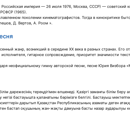
но, Российская империя — 26 июля 1976, Москва, СССР) — советский к
 РСФСР (1965).
славленном поколении кинематографистов. Тогда в кинокритике быт
лешов, Д. Вертов, А. Роом ».
есня
сенный жанр, возникший в середине XX века в разных странах. Его 
 исполнителя, гитарное сопровождение, приоритет значимости текс
аря неофициальному гимну авторской песни, песне Юрия Визбора «
бiлiм дәрежесiнiң тереңдiгiмен өлшенедi. Қазiргi заманғы бiлiм бер
 негiзi бастауышта қаланатыны бәрiмiзге белгiлi. Бастауыш мектепт
қасиеттерiн дарытып Қазақстан Республикасының азаматы деген атаққ
птен бастап оқушының жан-жақты дамуына басты назар аударылуы к