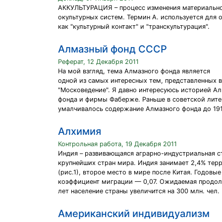
АККУЛЬТУРАЦИЯ – процесс изменения материальной
окультурных систем. Термин А. используется для о
как "культурный контакт" и "транскультурация".
Алмазный фонд СССР
Реферат, 12 Декабря 2011
На мой взгляд, тема Алмазного фонда является
одной из самых интересных тем, представленных в
"Московедение". Я давно интересуюсь историей А
фонда и фирмы Фаберже. Раньше в советской лите
умалчивалось содержание Алмазного фонда до 191
Алхимия
Контрольная работа, 19 Декабря 2011
Индия – развивающаяся аграрно-индустриальная ст
крупнейших стран мира. Индия занимает 2,4% терри
(рис.1), второе место в мире после Китая. Годовые
коэффициент миграции — 0,07. Ожидаемая продолж
лет население страны увеличится на 300 млн. чел.
Американский индивидуализм