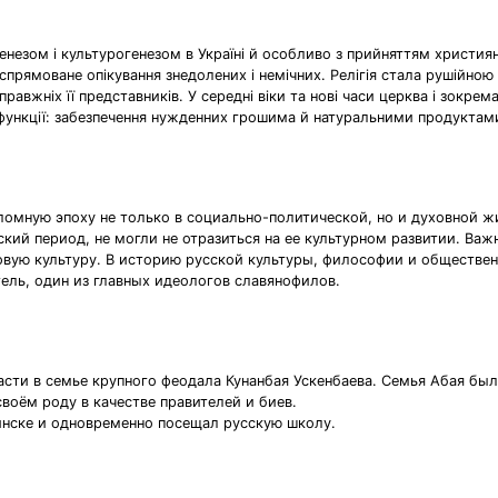
огенезом і культурогенезом в Україні й особливо з прийняттям христия
спрямоване опікування знедолених і немічних. Релігія стала рушійно
равжніх її представників. У середні віки та нові часи церква і зокре
ункції: забезпечення нужденних грошима й натуральними продуктами 
лом­ную эпоху не только в социально-политической, но и ду­ховной ж
ий пе­риод, не могли не отразиться на ее культурном развитии. Важ
овую культуру. В историю русской культуры, философии и обществен
тель, один из главных идеологов славянофилов.
сти в семье крупного феодала Кунанбая Ускенбаева. Семья Абая был
своём роду в качестве правителей и биев.
нске и одновременно посещал русскую школу.