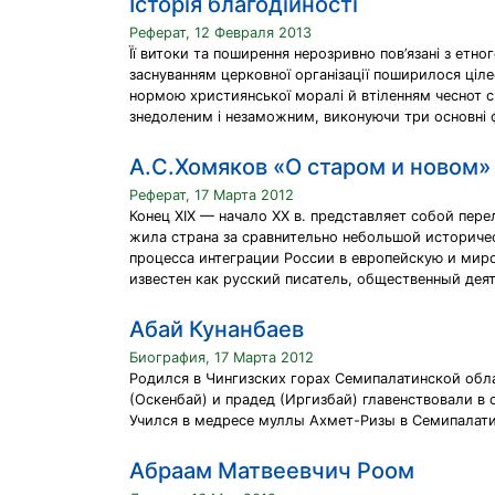
Історія благодійності
Реферат, 12 Февраля 2013
Її витоки та поширення нерозривно пов’язані з етн
заснуванням церковної організації поширилося ціле
нормою християнської моралі й втіленням чеснот сп
знедоленим і незаможним, виконуючи три основні ф
А.С.Хомяков «О старом и новом»
Реферат, 17 Марта 2012
Конец XIX — начало XX в. представляет собой пере
жила страна за сравнительно небольшой историческ
процесса интеграции России в европейскую и мир
известен как русский писатель, общественный дея
Абай Кунанбаев
Биография, 17 Марта 2012
Родился в Чингизских горах Семипалатинской обла
(Оскенбай) и прадед (Иргизбай) главенствовали в 
Учился в медресе муллы Ахмет-Ризы в Семипалати
Абраам Матвеевчич Роом