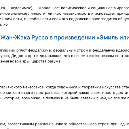
dividuum — неделимое) — моральное, политическое и социальное миров
нное значение личности, личную независимость и исповедует принц
ия личности, в особенности если это подавление производится общ
, хо
 Жан-Жака Руссо в произведении «Эмиль или
игию как оплот феодализма, феодальный строй и феодальную идеолог
ссо, Дидро и др.) и доказывали, что в своем «естественном состоян
ления новой эры, царства разума.
тальянского Ренессанса, когда художники и теоретики искусства ст
роении картинного пространства, который давал возможность достат
, которые, возможно, в прямую и не были связаны с ней, но все же 
ром, возвестившим рождение нового общественного строя, пришедше