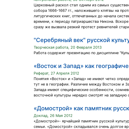
Церковный раскол стал одним из самых существен
собора 1666-1667 гг., наложившего клятвы на про
литургических книг, отпечатанных до начала сист
времени, к периоду патриаршества Никона. Вскоре
сразу же вызвала резкий протест ревнителей стар
"Серебряный век" русской культ
Творческая работа, 20 Февраля 2013
Работа содержит презентацию по дисциплине "Кул
«Восток и Запад» как географич
Реферат, 27 Апреля 2012
Понятия «Восток» и «Запад» не имеют четко опре
тут не в географии. Различие между Востоком и З
Запада имеют специфические особенности, сомнева
восточной культуры нередко смотрят на западную
«Домострой» как памятник русско
Доклад, 26 Мая 2012
«Домострой»- ярчайший памятник русской культур
семьи. «Домострой» складывался очень долгое вре