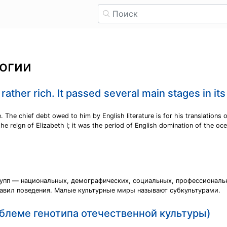
огии
 is rather rich. It passed several main stages in 
 The chief debt owed to him by English literature is for his translations 
the reign of Elizabeth I; it was the period of English domination of the oc
упп — национальных, демографических, социальных, профессиональ
 правил поведения. Малые культурные миры называют субкультурами.
облеме генотипа отечественной культуры)