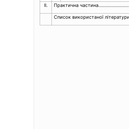
ІІ.
Практична частина……………
Список використаної літер