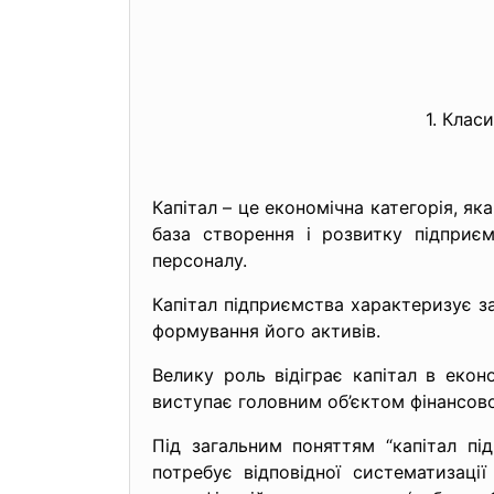
1. Клас
Капітал – це економічна категорія, я
база створення і розвитку підприєм
персоналу.
Капітал підприємства характеризує заг
формування його активів.
Велику роль відіграє капітал в екон
виступає головним об’єктом фінансов
Під загальним поняттям “капітал пі
потребує відповідної систематизаці