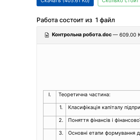
Скачать (405.61 Кб)
Сколько стоит 
Работа состоит из 1 файл
Контрольна робота.doc
— 609.00 К
І.
Теоретична частина:
1.
Класифікація капіталу підпри
2.
Поняття фінансів і фінансо
3.
Основні етапи формування 