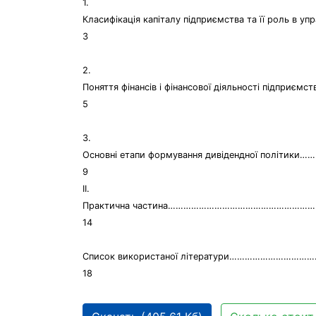
1.
Класифікація капіталу підприємства та її роль в упр
3
2.
Поняття фінансів і фінансової діяльності підпри
5
3.
Основні етапи формування дивідендної політик
9
ІІ.
Практична частина………………………………………………
14
Список використаної літератури………………………
18