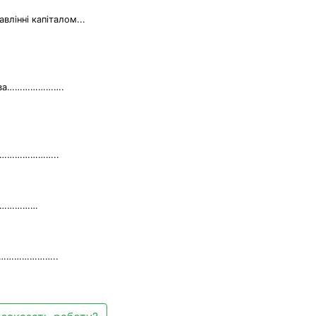
авлінні капіталом...
ємства………………….
и………………………..
………………
………………………..