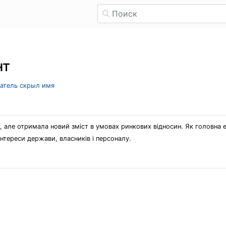
нт
ватель скрыл имя
но, але отримала новий зміст в умовах ринкових відносин. Як головна 
інтереси держави, власників і персоналу.