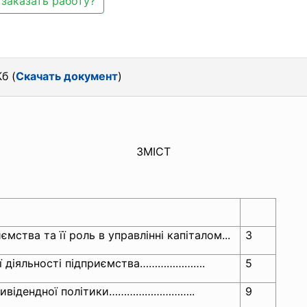
заказать работу?
б (
Скачать документ
)
ЗМІСТ
ємства та її роль в управлінні капіталом...
3
вої діяльності підприємства………………….
5
дивідендної політики………………………..
9