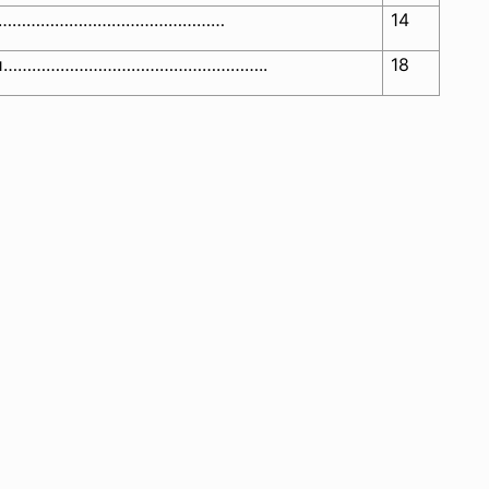
………………………………………………
…
14
атури………………………………………………..
18