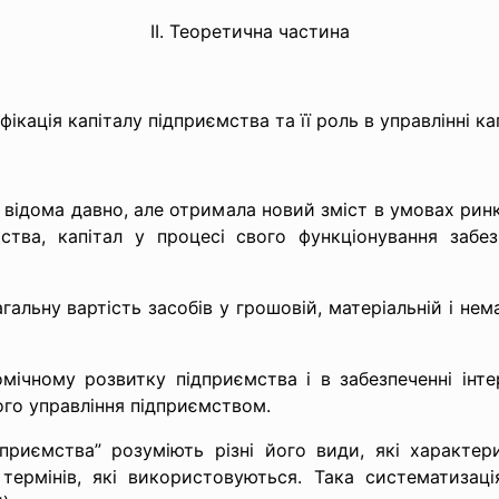
ІІ. Теоретична частина
ифікація капіталу підприємства та її роль в управлінні ка
ка відома давно, але отримала новий зміст в умовах рин
ства, капітал у процесі свого функціонування забез
альну вартість засобів у грошовій, матеріальній і нем
омічному розвитку підприємства і в забезпеченні інте
ого управління підприємством.
дприємства” розуміють різні його види, які характер
ї термінів, які використовуються. Така систематиза