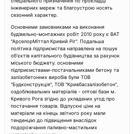
спецiального призначення по прокладцi
iнженерних мереж та благоустрою носять
сезонний характер.
Основними замовниками на виконання
будiвельно-монтажних робiт 2010 року є ВАТ
"АрселорМiттал Кривий Рiг". Подальша
полiтика пiдприємства направлена на пошук
об'єктiв капiтального будiвництва за рахунок
мiського бюджету. основними
пiдприємствами-постачальниками бетону та
залiзобетонних виробiв були ТОВ
"Будконструкцiя", ТОВ "Кривбасзалiзобетон",
оздоблювальних матерiалiв - оптовi бази м.
Кривого Рога згiдно до укладених угод про
постачання товарiв. Вiдпускнi цiни на
матерiали на кiнець звiтного року мали
тенденцiю до пiдвищення внаслiдок
подорожчання паливно-мастильних