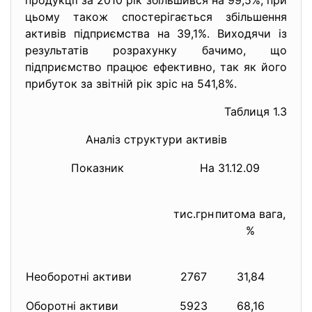
продукції за 2010 рік збільшився на 99,5%, при
цьому також спостерігається збільшення
активів підприємства на 39,1%. Виходячи із
результатів розрахунку бачимо, що
підприємство працює ефективно, так як його
прибуток за звітній рік зріс на 541,8%.
Таблиця 1.3
Аналіз структури активів
Показник
На 31.12.09
тис.грн
питома вага,
тис.
%
Необоротні активи
2767
31,84
33
Оборотні активи
5923
68,16
87