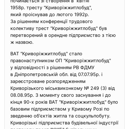
починається зi створення в квiтнi
1958р. тресту "Криворiжжитлобуд",
який проiснував до лютого 1992р.
За рiшенням конференцiї
трудового
колективу трест "Криворiжжитлобуд" був
перетворений в орендне пiдприємство з тiєю
ж назвою.
ВАТ "Криворiжжитлобуд" стало
правонаступником ОП "Криворiжжитлобуд"
у вiдповiдностi з рiшенням РВ ФДМУ
в Днiпропетровськiй обл. вiд 07.07.95р. i
зареєстроване розпорядженням
Криворiзького мiськвиконкому № 249 (3) вiд
08.08.95р. З моменту свого заснування i до
кiнця 90-х рокiв ВАТ "Криворiжжитлобуд" було
базовим пiдприємством у Кривому Розi по
зведенню об'єктiв житла та соцкульпобуту.
Криворiзькi пiдприємства будiвельної iндустрiї