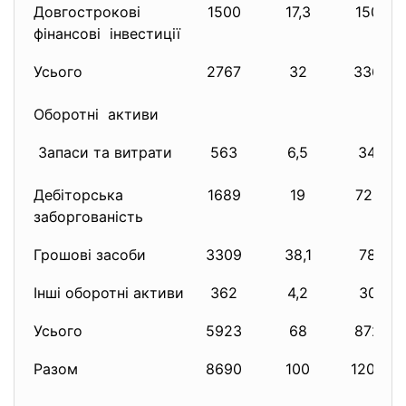
Довгострокові
1500
17,3
1500
фінансові інвестиції
Усього
2767
32
3363
Оборотні активи
Запаси та витрати
563
6,5
345
Дебіторська
1689
19
7281
заборгованість
Грошові засоби
3309
38,1
789
Інші оборотні активи
362
4,2
307
Усього
5923
68
8722
Разом
8690
100
12085