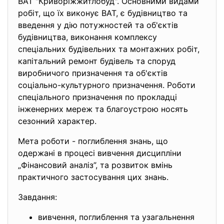
ВАТ "Криворiжжитлобуд". Основними видами
робiт, що їх виконує ВАТ, є будiвництво та
введення у дiю потужностей та об'єктiв
будiвництва, виконання комплексу
спецiальних будiвельних та монтажних робiт,
капiтальний ремонт будiвель та споруд
виробничого призначення та об'єктiв
соцiально-культурного призначення. Роботи
спецiального призначення по прокладцi
iнженерних мереж та благоустрою носять
сезонний характер.
Мета роботи - поглиблення знань, що
одержані в процесі вивчення дисципліни
„Фінансовий аналіз”, та розвиток вмінь
практичного застосування цих знань.
Завдання:
вивчення, поглиблення та узагальнення