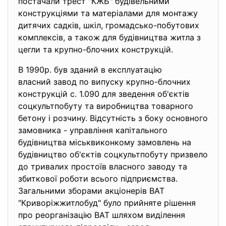
постачали трест "КЖБ" будiвельними
конструкцiями та матерiалами для монтажу
дитячих садкiв, шкiл, громадсько-побутових
комплексiв, а також для будiвництва житла з
цегли та крупно-блочних конструкцiй.
В 1990р. був зданий в експлуатацiю
власний завод по випуску крупно-блочних
конструкцiй с. 1.090 для зведення об'єктiв
соцкультпобуту та виробництва товарного
бетону i розчину. Вiдсутнiсть з боку основного
замовника - управлiння капiтального
будiвництва мiськвиконкому замовлень на
будiвництво об'єктiв соцкультпобуту призвело
до тривалих простоїв власного заводу та
збиткової роботи всього пiдприємства.
Загальними зборами акцiонерiв ВАТ
"Криворiжжитлобуд" було прийняте рiшення
про реорганiзацiю ВАТ шляхом видiлення