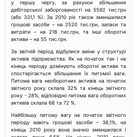
у першу чергу, за рахунок збільшення
дебіторської заборгованості на 5592 тис.грн
(або 331,1 %). За 2010 рік також зменшилися
грошові засоби – на 2520 тис.грн, запаси та
витрати – на 218 тис.грн, та інші оборотні
активи – на 55 тис.грн.
За звітній період відбулися зміни у структурі
активів підприємства. Як на початок так і на
кінець періоду домінують оборотні активи та
спостерігається збільшення їх питомої ваги.
Питома вага необоротних активів на початок
звітного року склала 32% та кінець звітного
року - 28%, відповідно питома вага оборотних
активів склала 68 та 72 %.
Найбільшу питому вагу на початок звітного
періоду мають грошові засоби – 38,1%, на
кінець 2010 року вона значно зменшилася і