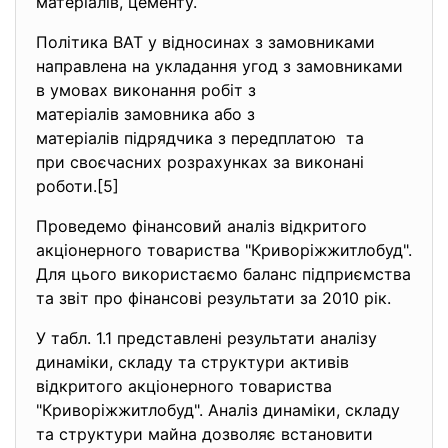
матерiалiв, цементу.
Полiтика ВАТ у вiдносинах з замовниками
направлена на укладання угод з замовниками
в умовах виконання робiт з
матерiалiв замовника або з
матерiалiв пiдрядчика з передплатою та
при своєчасних розрахунках за виконанi
роботи.[5]
Проведемо фінансовий аналіз вiдкритого
акцiонерного товариства "Криворiжжитлобуд".
Для цього використаємо баланс підприємства
та звіт про фінансові результати за 2010 рік.
У табл. 1.1 представлені результати аналізу
динаміки, складу та структури активів
вiдкритого акцiонерного товариства
"Криворiжжитлобуд". Аналіз динаміки, складу
та структури майна дозволяє встановити