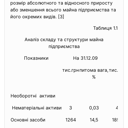
розмір абсолютного та відносного приросту
або зменшення всього майна підприємства та
його окремих видів. [3]
Таблиця 1.1
Аналіз складу та структури майна
підприємства
Показники
На 31.12.09
На 
тис.грн
питома вага,
тис.грн
%
Необоротні активи
Нематеріальні активи
3
0,03
4
Основні засоби
1264
14,5
1859