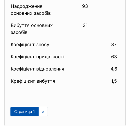
Надходження
93
основних засобів
Вибуття основних
31
засобів
Коефіцієнт зносу
37
Коефіцієнт придатності
63
Коефіцієнт відновлення
4,6
Крефіцієнт вибуття
1,5
Страница 1
»