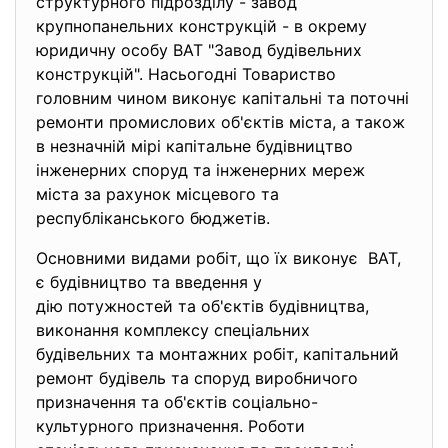
структурного пiдроздiлу - завод
крупнопанельних конструкцiй - в окрему
юридичну особу ВАТ "Завод будiвельних
конструкцiй". Насьогоднi Товариство
головним чином виконує капiтальнi та поточнi
ремонти промислових об'єктiв мiста, а також
в незначнiй мiрi капiтальне будiвництво
iнженерних споруд та iнженерних мереж
мiста за рахунок мiсцевого та
республiканського бюджетiв.
Основними видами робiт, що їх виконує ВАТ,
є будiвництво та введення у
дiю потужностей та об'єктiв будiвництва,
виконання комплексу
спецiальних
будiвельних та монтажних робiт, капiтальний
ремонт будiвель та споруд виробничого
призначення та об'єктiв соцiально-
культурного призначення. Роботи