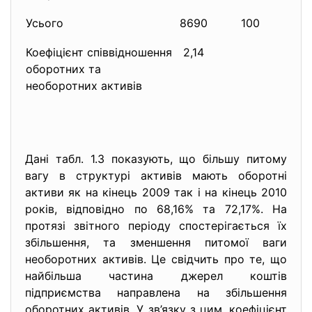
Усього
8690
100
120
Коефіцієнт співвідношення
2,14
2,
оборотних та
необоротних активів
Дані табл. 1.3 показують, що більшу питому
вагу в структурі активів мають оборотні
активи як на кінець 2009 так і на кінець 2010
років, відповідно по 68,16% та 72,17%. На
протязі звітного періоду спостерігається їх
збільшення, та зменшення питомої ваги
необоротних активів. Це свідчить про те, що
найбільша частина джерел коштів
підприємства направлена на збільшення
оборотних активів. У зв’язку з цим, коефіцієнт