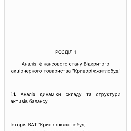
РОЗДІЛ 1
Аналіз фінансового стану Вiдкритого
акцiонерного товариства "Криворiжжитлобуд"
1.1. Аналіз динаміки складу та структури
активів балансу
Iсторiя ВАТ "Криворiжжитлобуд"