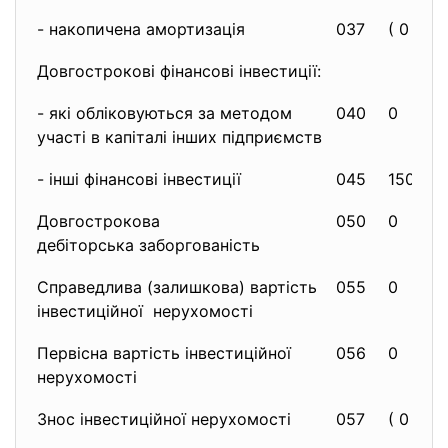
- накопичена амортизація
037
( 0 )
Довгострокові фінансові інвестиції:
- які обліковуються за методом
040
0
участі в капіталі інших підприємств
- інші фінансові інвестиції
045
1500
Довгострокова
050
0
дебіторська заборгованість
Справедлива (залишкова) вартість
055
0
інвестиційної нерухомості
Первісна вартість інвестиційної
056
0
нерухомості
Знос інвестиційної нерухомості
057
( 0 )