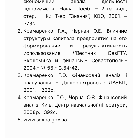
економічний аналіз діяльності
підприємств: Навч. Посіб. – 2-ге вид.,
стер. – К.: Т-во “Знання”, КОО, 2001. –
378с.
Крамаренко Г.А., Черная О.Е. Влияние
структуры капитала предприятия на его
формирование и результативность
использования //Вестник СевГТУ.
Экономика и финансы.- Севастополь.-
2004.- № 53.- С.34-42.
Крамаренко Г.О. Фінансовий аналіз і
планування. – Дніпропетровськ: ДАУБП,
2001. – 232с.
Крамаренко Г.О., Чорна О.Є. Фінансовий
аналіз. Киів: Центр навчальної літератури,
2008р. -392с.
www.smida.gov.ua