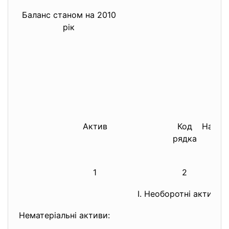
Баланс станом на 2010
рік
Актив
Код
На поч
рядка
1
2
I. Необоротні активи
Нематеріальні активи: