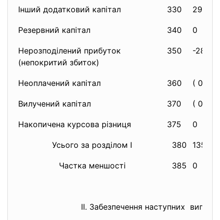
Інший додатковий капітал
330
2931
Резервний капітал
340
0
Нерозподілений прибуток
350
-2811
(непокритий збиток)
Неоплачений капітал
360
( 0 )
Вилучений капітал
370
( 0 )
Накопичена курсова різниця
375
0
Усього за розділом I
380
1356
Частка меншості
385
0
II. Забезпечення наступних виплат 