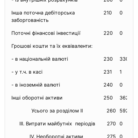
Інша поточна дебіторська
210
0
заборгованість
Поточні фінансові інвестиції
220
0
Грошові кошти та їх еквіваленти:
- в національній валюті
230
3309
- у т.ч. в касі
231
1
- в іноземній валюті
240
0
Інші оборотні активи
250
362
Усього за розділом II
260
5923
III. Витрати майбутніх періодів
270
0
IV. Необоротні активи
275
0