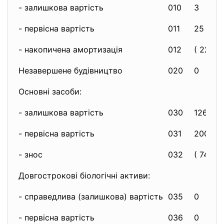
- залишкова вартість
010
3
- первісна вартість
011
25
- накопичена амортизація
012
( 22 )
Незавершене будівництво
020
0
Основні засоби:
- залишкова вартість
030
1264
- первісна вартість
031
2009
- знос
032
( 745 )
Довгострокові біологічні активи:
- справедлива (залишкова)
вартість
035
0
- первісна вартість
036
0