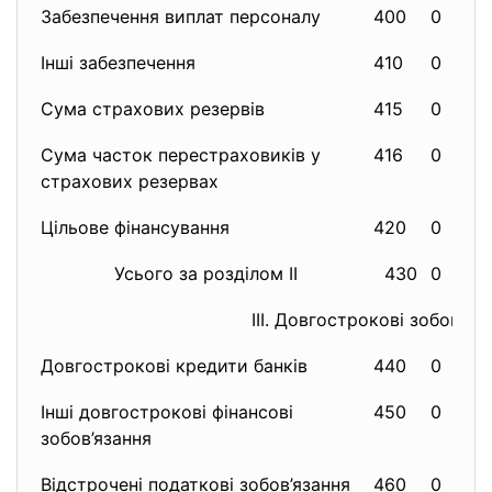
Забезпечення виплат персоналу
400
0
Інші забезпечення
410
0
Сума страхових резервів
415
0
Сума часток перестраховиків у
416
0
страхових резервах
Цільове фінансування
420
0
Усього за розділом II
430
0
ІІІ. Довгострокові зобов’яз
Довгострокові кредити банків
440
0
Інші довгострокові фінансові
450
0
зобов’язання
Відстрочені податкові зобов’язання
460
0