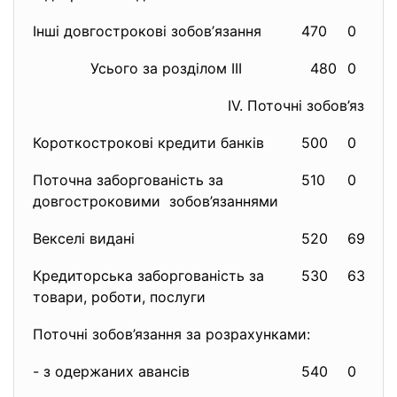
Інші довгострокові зобов’
язання
470
0
Усього за розділом III
480
0
ІV. Поточні зобов’язання
Короткострокові кредити банків
500
0
Поточна заборгованість за
510
0
довгостроковими зобов’язаннями
Векселі видані
520
693
Кредиторська заборгованість за
530
6331
товари, роботи, послуги
Поточні зобов’язання за розрахунками:
- з одержаних авансів
540
0