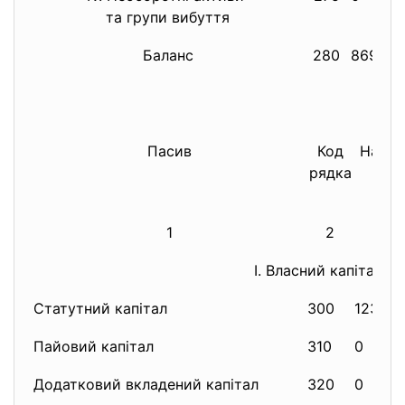
та групи вибуття
Баланс
280
8690
Пасив
Код
На по
рядка
1
2
I. Власний капітал
Статутний капітал
300
1236
Пайовий капітал
310
0
Додатковий вкладений капітал
320
0