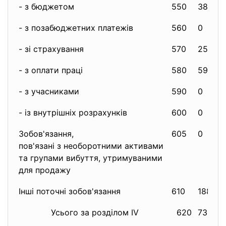
- з бюджетом
550
38
- з позабюджетних платежів
560
0
- зі страхування
570
25
- з оплати праці
580
59
- з учасниками
590
0
- із внутрішніх розрахунків
600
0
Зобов'язання,
605
0
пов'язані з необоротними активами
та групами вибуття, утримуваними
для продажу
Інші поточні зобов'язання
610
188
Усього за розділом IV
620
7334