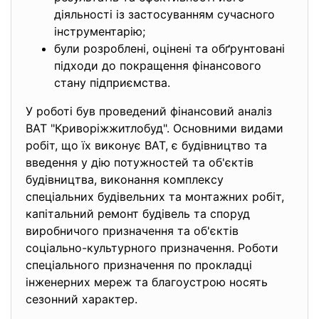
діяльності із застосуванням сучасного
інструментарію;
були розроблені, оцінені та обґрунтовані
підходи до покращення фінансового
стану підприємства.
У роботі був проведений фінансовий аналіз
ВАТ "Криворiжжитлобуд". Основними видами
робiт, що їх виконує ВАТ, є будiвництво та
введення у дiю потужностей та об'єктiв
будiвництва, виконання комплексу
спецiальних будiвельних та монтажних робiт,
капiтальний ремонт будiвель та споруд
виробничого призначення та об'єктiв
соцiально-культурного призначення. Роботи
спецiального призначення по прокладцi
iнженерних мереж та благоустрою носять
сезонний характер.