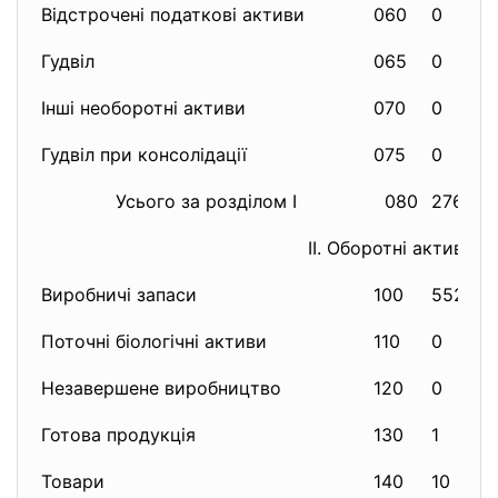
Відстрочені податкові активи
060
0
Гудвіл
065
0
Інші необоротні активи
070
0
Гудвіл при консолідації
075
0
Усього за розділом I
080
2767
II. Оборотні активи
Виробничі запаси
100
552
Поточні біологічні активи
110
0
Незавершене виробництво
120
0
Готова продукція
130
1
Товари
140
10