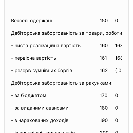
Векселі одержані
150
0
Дебіторська заборгованість за товари, роботи, пос
- чиста реалізаційна вартість
160
1689
- первісна вартість
161
1689
- резерв сумнівних боргів
162
( 0 )
Дебіторська заборгованість за рахунками:
- за бюджетом
170
0
- за виданими авансами
180
0
- з нарахованих доходів
190
0
- із внутрішніх розрахунків
200
0