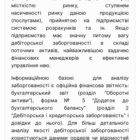
місткістю ринку, ступенем
насиченості ринку даною продукцією
(послугами), прийнятою на підприємстві
системою розрахунків та ін. Якщо
підприємство має значну питому вагу
дебіторської заборгованості в складі
поточних активів, найважливішою задачею
фінансових менеджерів є ефективне
управління нею.
Інформаційною базою для аналізу
заборгованості є офіційна фінансова звітність:
бухгалтерський звіт (розділ "Оборотні
активи"), форма № 5 "Додаток до
бухгалтерського балансу" (розділ 2
"Дебіторська і кредиторська заборгованість" і
довідки до нього). Для більш детального
аналізу якості дебіторської заборгованості
користуються даними ордерів чи відомостей