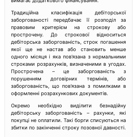
вимагає додаткового фінансування.
Традиційна класифікація дебіторської
заборгованості передбачає її розподіл за
правовим критерієм на строкову або
прострочену. До строкової відноситься
дебіторська заборгованість, строк погашення
якої ще не настав або становить менше
одного місяця і яка пов’язана з нормальними
строками розрахунків, визначеними в угодах.
Прострочена – це заборгованість з
порушенням договірних термінів, або
заборгованість, що пов’язана з помилками в
оформленні розрахункових документів.
Окремо необхідно виділити безнадійну
дебіторську заборгованість – рахунки, які
покупці не оплатили. Такі борги списуються на
збитки по закінченні строку позовної давності.