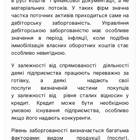
в русі коштів і фінансової документації, а не
матеріальних потоків. У таких фірм значна
частка поточних активів приходиться саме на
дебіторську заборгованість. Управління
дебіторською заборгованістю має особливе
значення в період інфляції, коли подібна
іммобілізація власних оборотних коштів стає
особливо невигідною.
У залежності від спрямованості діяльності
деякі підприємства працюють переважно за
готівку, а деякі надають свої
послуги визначеній частини покупців
у залежності від рівня сталих відносин у
кредит. Кредит може бути необхідною
умовою існування підприємства, особливо
якщо його надають конкуренти.
Рівень заборгованості визначається багатьма
факторами: видом продукції (послуг),