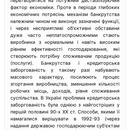
перетворитися на потужний дестабілізуючий
фактор економіки. Проте в періоди глибоких
економічних потрясінь механізм банкрутства
належним чином не виконує зазначені функції,
і через несприятливі об'єктивні обставини
дуже часто неплатоспроможними стають
виробники з нормальним і навіть високим
рівнем ефективності господарювання, які
створюють потрібну споживачам продукцію
(послуги). Банкрутства і кредиторська
заборгованість у такому разі набувають
масового характеру, посилюють процес
згортання виробництва, зменшення кількості
робочих місць, доходів, рівня споживання
суспільства. В Україні проблема кредиторська
заборгованість була однією з найгостріших у
першій половині 90-х XX ст. Способи, якими її
намагалися вирішувати в 1992-93 (через
надання державою господарюючим суб'єктам