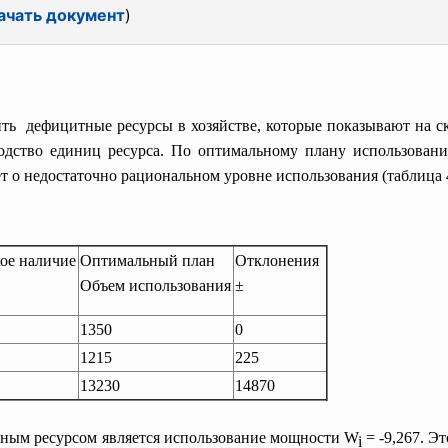
ачать документ
)
ть дефицитные ресурсы в хозяйстве, которые показывают на с
дство единиц ресурса. По оптимальному плану использовани
т о недостаточно рациональном уровне использования (таблица 
ое наличие
Оптимальный план
Отклонения
Объем использования
±
1350
0
1215
225
13230
14870
ным ресурсом является использование мощности W
= -9,267. Э
i