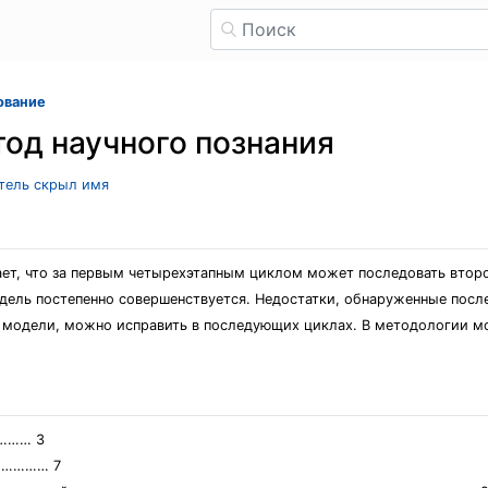
ование
од научного познания
атель скрыл имя
ет, что за первым четырехэтапным циклом может последовать второ
одель постепенно совершенствуется. Недостатки, обнаруженные пос
 модели, можно исправить в последующих циклах. В методологии м
……… 3
…………… 7