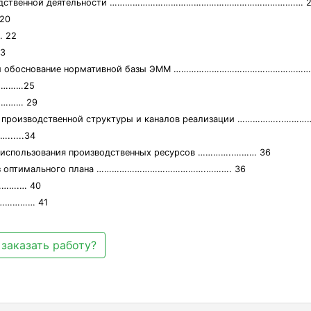
оизводственной деятельности ……………………………………………………………….… 
20
 22
3
ятия и обоснование нормативной базы ЭММ ……………………………………………
..………25
..……… 29
и производственной структуры и каналов реализации ……………...………
......34
и использования производственных ресурсов …………..……… 36
ализ оптимального плана …………………………………….………. 36
…….… 40
…………… 41
заказать работу?