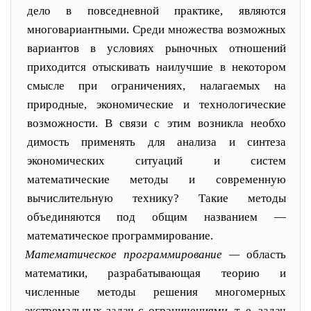
дело в повседнев
ной практике, являются
многовариантными. Среди множе
ства возможных
вариантов в условиях рыночных отно
шений
приходится отыскивать наилучшие в некотором
смысле при ограничениях, налагаемых на
природные, эко
номические и технологические
возможности. В связи с этим возникла необхо
димость применять для анализа и синтеза
экономических ситуаций и систем
математические методы и современную
вычислительную технику? Такие методы
объединяются под общим названием —
математическое программирование.
Математическое программирование —
область
мате
матики, разрабатывающая теорию и
численные методы решения многомерных
экстремальных задач с ограниче
ниями, т. е. задач