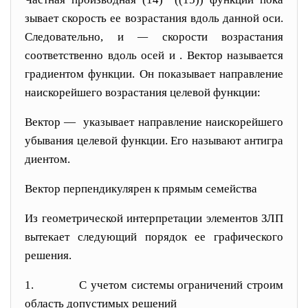
зывает скорость ее возрастания вдоль данной оси.
Следо
вательно,
и
—
скорости возрастания
соответст
венно вдоль осей
и
. Вектор
называ
ется
градиентом функции. Он показывает направление
наискорейшего возрастания целевой функции:
Вектор —
указывает направление наискорейшего
убывания целевой функции. Его называют антигра
диентом.
Вектор
перпендикулярен к прямым
семейства
Из геометрической интерпретации элементов ЗЛП
вы
текает следующий порядок ее графического
решения.
1.
С учетом системы ограничений строим
область до
пустимых решений