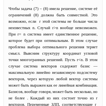
Чтобы задача (7) – (8) имела решение, системе её
ограничений (8) должна быть совместной. Это
возможно, если
r
этой системы не больше числа
неизвестных
n
. Случай
r>n
вообще невозможен.
При
r= n
система имеет единственное решение,
которое будет при
оптимальным. В этом случае
проблема выбора оптимального решения теряет
смысл. Выясним структуру координат угловой
точки много
гранных решений. Пусть
r<n
. В этом
случае система векторов
содержит базис —
максимальную линейно независимую подсистему
векторов, через которую любой вектор системы
может быть выражен как ее линей
ная комбинация.
Базисов, вообще говоря, может быть несколько, но
не более
.
Каждый из них состоит точно из
r
векторов. Переменные ЗЛП, соответствующие
r