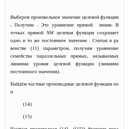
Выберем произвольное значение целевой функ
ции
.
Получим
.
Это уравнение пря
мой линии. В
точках прямой
NМ
целевая функция сохра
няет
одно и то же постоянное значение
. Считая в ра
венстве (11)
параметром, получим уравнение
семей
ства параллельных прямых, называемых
линиями уровня целевой функции (линиями
постоянного значения).
Найдём частные производные целевой функции по
и
(14)
(15)
Частная производная (14) ((15)) функции пока