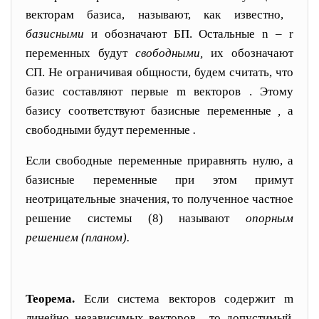
век
торам базиса, называют, как известно,
базисными
и обо
значают БП. Остальные
n – r
переменных будут
свобод
ными,
их обозначают
СП.
Не ограничивая общности, будем считать, что
базис составляют первые
m
векторов
. Этому
базису соответствуют базисные переменные
,
а
свобод
ными будут переменные
.
Если свободные переменные приравнять нулю, а
базис
ные переменные при этом примут
неотрицательные значе
ния, то полученное частное
решение системы
(8)
назы
вают
опорным
решением (планом).
Теорема.
Если система векторов
содер
жит
m
линейно независимых векторов
, то допустимый