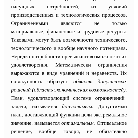
насущных потребностей, из условий
производственных и технологических процессов.
Ограниченными являются не только
материальные, финансовые и трудовые ресурсы.
Таковыми могут быть возможности технического,
техноло
гического и вообще научного потенциала.
Нередко по
требности превышают возможности их
удовлетворения. Математически ограничения
выражаются в виде уравне
ний и неравенств. Их
совокупность образует
область до
пустимых
решений (область экономических возможно
стей).
План, удовлетворяющий системе ограничений
зада
чи, называется
допустимым
. Допустимый
план, доставляющий функции цели экстремальное
значение, на
зывается
оптимальным.
Оптимальное
решение, вообще говоря, не обяза
тельно