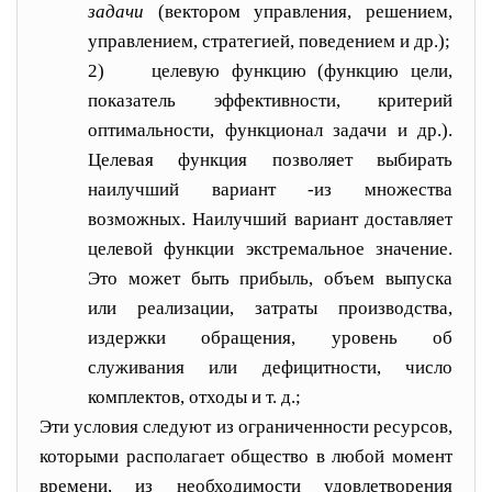
задачи
(вектором управления, решением,
управлением, стратегией, поведением и др.);
2)
целевую функцию (функцию цели,
показатель эф
фективности, критерий
оптимальности, функционал зада
чи и др.).
Целевая функция позволяет выбирать
наилуч
ший вариант -из множества
возможных. Наилучший ва
риант доставляет
целевой функции экстремальное значе
ние.
Это может быть прибыль, объем выпуска
или реализации, затраты производства,
издержки обращения, уровень об
служивания или дефицитности, число
комплектов, отходы и т. д.;
Эти условия следуют из огра
ниченности ресурсов,
которыми располагает общество в любой момент
времени, из необходимости удовлетворения