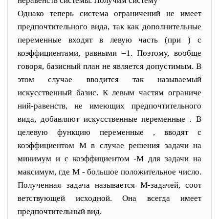
неравенств системы. Получим систему
Однако теперь система ограничений не имеет
предпочтительного вида, так как дополнительные
переменные
входят в левую часть (при
) с
коэффициентами, равными –1. Поэтому, вообще
говоря, базисный план
не является допустимым. В
этом случае вводится так называемый
искусственный базис. К левым частям ограниче
ний-равенств, не имеющих предпочтительного
вида, добав
ляют искусственные переменные
.
В
целевую функцию переменные
, вводят с
коэффициентом М в случае реше
ния задачи на
минимум и с коэффициентом -М для за
дачи на
максимум, где М - большое положительное число.
Полученная задача называется М-задачей, соот
ветствующей исходной. Она всегда имеет
предпочти
тельный вид.