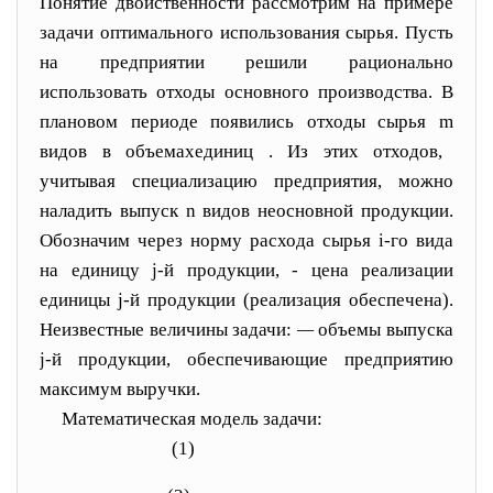
Понятие двойственности рассмотрим на примере
зада
чи оптимального использования сырья. Пусть
на предпри
ятии решили рационально
использовать отходы основного производства. В
плановом периоде появились отходы сырья
m
видов в объемах
единиц
. Из этих отходов,
учитывая специализацию предприятия, можно
наладить выпуск
n
видов неосновной продукции.
Обозна
чим через
норму расхода сырья
i-
го вида
на единицу
j-
й
продукции,
- цена реализации
единицы
j-
й продукции (реализация обеспечена).
Неизвестные величи
ны задачи:
—
объемы выпуска
j
-й продукции, обеспечи
вающие предприятию
максимум выручки.
Математическая модель задачи:
(1)