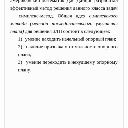
американский математик Дж. Данциг разработал
эффективный метод решения данного класса задач
— симплекс-метод. Общая идея
симплексного
метода (ме
тода последовательного улучшения
плана)
для решения ЗЛП состоит в следующем:
1)
умение находить начальный опорный план;
2)
наличие признака оптимальности опорного
пла
на;
3)
умение переходить к нехудшему опорному
плану.