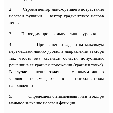
2.
Строим вектор
наискорейшего возра
стания
целевой функции — вектор градиентного направ
ления.
3.
Проводим произвольную линию уровня
4.
При решении задачи на максимум
перемещаем ли
нию уровня
в направлении вектора
так, чтобы она касалась области допустимых
решений в ее крайнем по
ложении (крайней точке)
.
В случае решения задачи на минимум линию
уровня
перемещают в антиградиентном
направлении
Определяем оптимальный план
и экстре
5.
мальное значение целевой функции
.